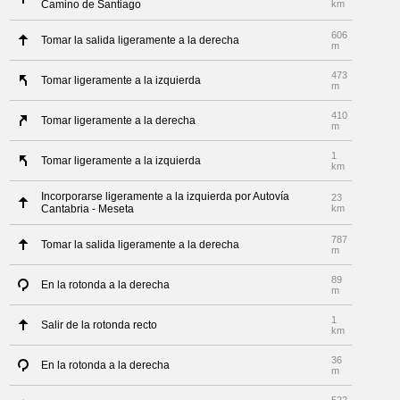
Camino de Santiago
km
606
Tomar la salida ligeramente a la derecha
m
473
Tomar ligeramente a la izquierda
m
410
Tomar ligeramente a la derecha
m
1
Tomar ligeramente a la izquierda
km
Incorporarse ligeramente a la izquierda por Autovía
23
Cantabria - Meseta
km
787
Tomar la salida ligeramente a la derecha
m
89
En la rotonda a la derecha
m
1
Salir de la rotonda recto
km
36
En la rotonda a la derecha
m