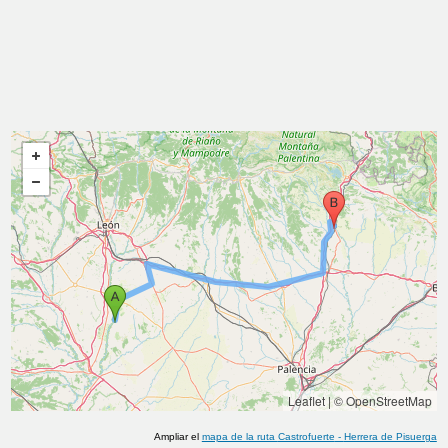
Leaflet
|
© OpenStreetMap
Ampliar el
mapa de la ruta
Castrofuerte
-
Herrera de Pisuerga