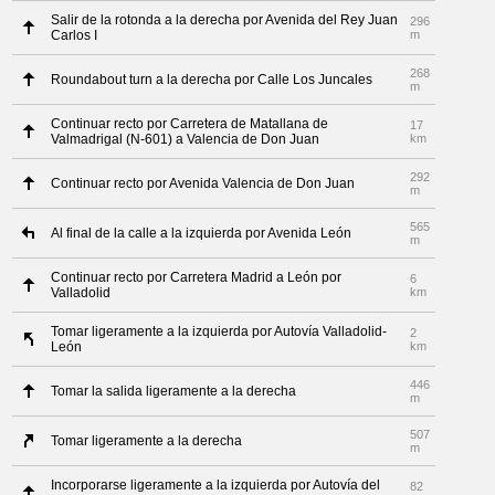
Salir de la rotonda a la derecha por Avenida del Rey Juan
296
Carlos I
m
268
Roundabout turn a la derecha por Calle Los Juncales
m
Continuar recto por Carretera de Matallana de
17
Valmadrigal (N-601) a Valencia de Don Juan
km
292
Continuar recto por Avenida Valencia de Don Juan
m
565
Al final de la calle a la izquierda por Avenida León
m
Continuar recto por Carretera Madrid a León por
6
Valladolid
km
Tomar ligeramente a la izquierda por Autovía Valladolid-
2
León
km
446
Tomar la salida ligeramente a la derecha
m
507
Tomar ligeramente a la derecha
m
Incorporarse ligeramente a la izquierda por Autovía del
82