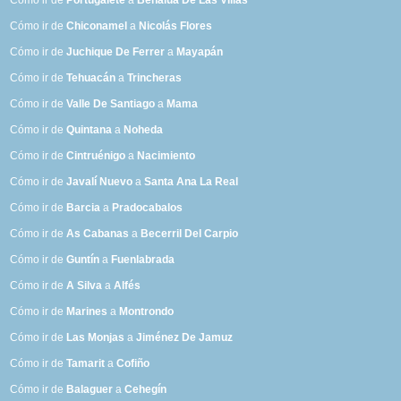
Cómo ir de
Portugalete
a
Benalúa De Las Villas
Cómo ir de
Chiconamel
a
Nicolás Flores
Cómo ir de
Juchique De Ferrer
a
Mayapán
Cómo ir de
Tehuacán
a
Trincheras
Cómo ir de
Valle De Santiago
a
Mama
Cómo ir de
Quintana
a
Noheda
Cómo ir de
Cintruénigo
a
Nacimiento
Cómo ir de
Javalí Nuevo
a
Santa Ana La Real
Cómo ir de
Barcia
a
Pradocabalos
Cómo ir de
As Cabanas
a
Becerril Del Carpio
Cómo ir de
Guntín
a
Fuenlabrada
Cómo ir de
A Silva
a
Alfés
Cómo ir de
Marines
a
Montrondo
Cómo ir de
Las Monjas
a
Jiménez De Jamuz
Cómo ir de
Tamarit
a
Cofiño
Cómo ir de
Balaguer
a
Cehegín