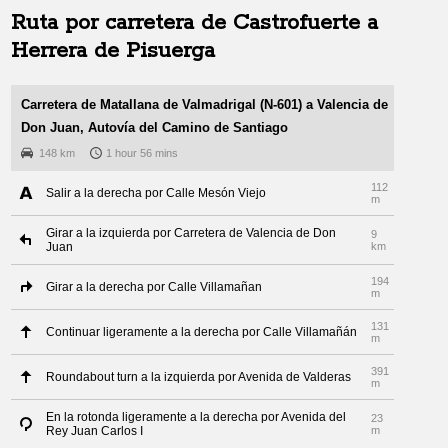
Ruta por carretera de
Castrofuerte
a
Herrera de Pisuerga
Carretera de Matallana de Valmadrigal (N-601) a Valencia de
Don Juan, Autovía del Camino de Santiago
148 km
1 hour 56 mins
112
Salir a la derecha por Calle Mesón Viejo
m
Girar a la izquierda por Carretera de Valencia de Don
9
Juan
km
194
Girar a la derecha por Calle Villamañan
m
131
Continuar ligeramente a la derecha por Calle Villamañán
m
391
Roundabout turn a la izquierda por Avenida de Valderas
m
En la rotonda ligeramente a la derecha por Avenida del
23
Rey Juan Carlos I
m