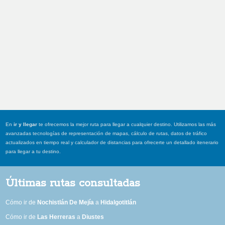
En
ir y llegar
te ofrecemos la mejor ruta para llegar a cualquier destino. Utilizamos las más
avanzadas tecnologías de representación de mapas, cálculo de rutas, datos de tráfico
actualizados en tiempo real y calculador de distancias para ofrecerte un detallado itenerario
para llegar a tu destino.
Últimas rutas consultadas
Cómo ir de
Nochistlán De Mejía
a
Hidalgotitlán
Cómo ir de
Las Herreras
a
Diustes