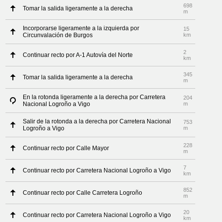
698
Tomar la salida ligeramente a la derecha
m
Incorporarse ligeramente a la izquierda por
15
Circunvalación de Burgos
km
2
Continuar recto por A-1 Autovía del Norte
km
345
Tomar la salida ligeramente a la derecha
m
En la rotonda ligeramente a la derecha por Carretera
204
Nacional Logroño a Vigo
m
Salir de la rotonda a la derecha por Carretera Nacional
753
Logroño a Vigo
m
228
Continuar recto por Calle Mayor
m
7
Continuar recto por Carretera Nacional Logroño a Vigo
km
852
Continuar recto por Calle Carretera Logroño
m
20
Continuar recto por Carretera Nacional Logroño a Vigo
km