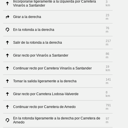
Incorporarse ligeramente a la izquierda por Carretera
3
Vinaròs a Santander
km
23
Girar a la derecha
m
76
En la rotonda a la derecha
m
217
Salir de la rotonda a la derecha
m
86
Girar recto por Vinaròs a Santander
m
19
Continuar recto por Carretera Vinaròs a Santander
km
141
Tomar la salida ligeramente a la derecha
m
8
Girar recto por Carretera Lodosa-Valverde
km
791
Continuar recto por Carretera de Arnedo
m
En la rotonda ligeramente a la derecha por Carretera de
97
Arnedo
m