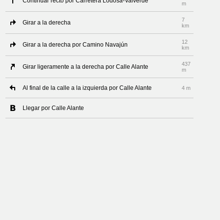
Continuar recto por Carretera Lodosa-Valverde
m
7
Girar a la derecha
km
12
Girar a la derecha por Camino Navajún
km
437
Girar ligeramente a la derecha por Calle Alante
m
Al final de la calle a la izquierda por Calle Alante
4 m
Llegar por Calle Alante