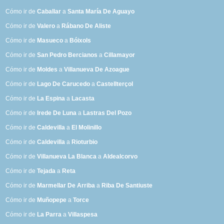
Cómo ir de
Caballar
a
Santa María De Aguayo
Cómo ir de
Valero
a
Rábano De Aliste
Cómo ir de
Masueco
a
Bóixols
Cómo ir de
San Pedro Bercianos
a
Cillamayor
Cómo ir de
Moldes
a
Villanueva De Azoague
Cómo ir de
Lago De Carucedo
a
Castellterçol
Cómo ir de
La Espina
a
Lacasta
Cómo ir de
Irede De Luna
a
Lastras Del Pozo
Cómo ir de
Caldevilla
a
El Molinillo
Cómo ir de
Caldevilla
a
Rioturbio
Cómo ir de
Villanueva La Blanca
a
Aldealcorvo
Cómo ir de
Tejada
a
Reta
Cómo ir de
Marmellar De Arriba
a
Riba De Santiuste
Cómo ir de
Muñopepe
a
Torce
Cómo ir de
La Parra
a
Villaspesa