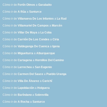
Cómo ir de
Fortín Olmos
a
Garabalto
Cómo ir de
A Rúa
a
Santurce
Cómo ir de
Villanueva De Los Infantes
a
La Rad
Cómo ir de
Villamuriel De Campos
a
Marcén
Cómo ir de
Villar De Maya
a
La Coba
Cómo ir de
Carrión De Los Condes
a
Ciria
Cómo ir de
Valdeganga De Cuenca
a
Igena
Cómo ir de
Miguelturra
a
Alburquerque
Cómo ir de
Cartagena
a
Hornillos Del Camino
Cómo ir de
Larrechea
a
San Eugenio
Cómo ir de
Carmen Del Sauce
a
Pueblo Uranga
Cómo ir de
Villa De Álvarez
a
Carichí
Cómo ir de
Lapoblación
a
Holguera
Cómo ir de
Baríndano
a
Sobrevilla
Cómo ir de
A Rocha
a
Santurce