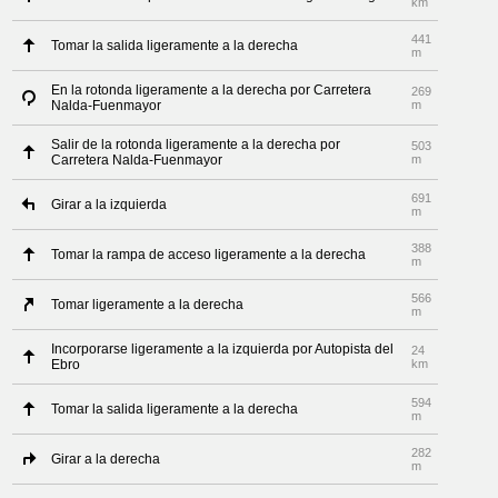
km
441
Tomar la salida ligeramente a la derecha
m
En la rotonda ligeramente a la derecha por Carretera
269
Nalda-Fuenmayor
m
Salir de la rotonda ligeramente a la derecha por
503
Carretera Nalda-Fuenmayor
m
691
Girar a la izquierda
m
388
Tomar la rampa de acceso ligeramente a la derecha
m
566
Tomar ligeramente a la derecha
m
Incorporarse ligeramente a la izquierda por Autopista del
24
Ebro
km
594
Tomar la salida ligeramente a la derecha
m
282
Girar a la derecha
m