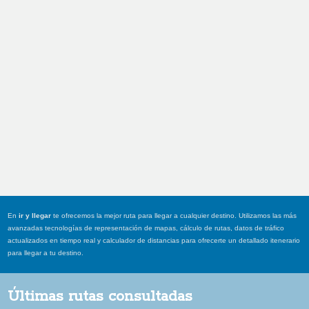
En
ir y llegar
te ofrecemos la mejor ruta para llegar a cualquier destino. Utilizamos las más
avanzadas tecnologías de representación de mapas, cálculo de rutas, datos de tráfico
actualizados en tiempo real y calculador de distancias para ofrecerte un detallado itenerario
para llegar a tu destino.
Últimas rutas consultadas