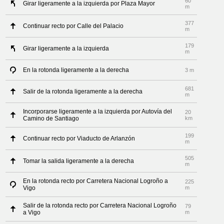
60
Girar ligeramente a la izquierda por Plaza Mayor
m
377
Continuar recto por Calle del Palacio
m
179
Girar ligeramente a la izquierda
m
En la rotonda ligeramente a la derecha
3 m
681
Salir de la rotonda ligeramente a la derecha
m
Incorporarse ligeramente a la izquierda por Autovía del
20
Camino de Santiago
km
199
Continuar recto por Viaducto de Arlanzón
m
505
Tomar la salida ligeramente a la derecha
m
En la rotonda recto por Carretera Nacional Logroño a
225
Vigo
m
Salir de la rotonda recto por Carretera Nacional Logroño
79
a Vigo
m