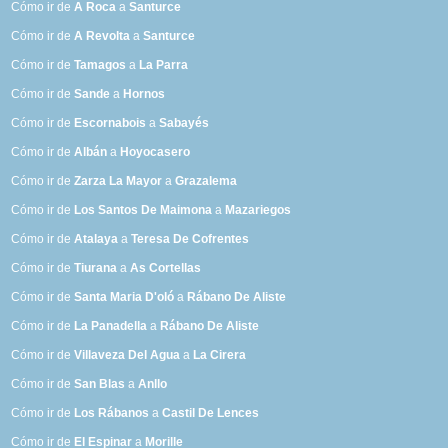
Cómo ir de
A Roca
a
Santurce
Cómo ir de
A Revolta
a
Santurce
Cómo ir de
Tamagos
a
La Parra
Cómo ir de
Sande
a
Hornos
Cómo ir de
Escornabois
a
Sabayés
Cómo ir de
Albán
a
Hoyocasero
Cómo ir de
Zarza La Mayor
a
Grazalema
Cómo ir de
Los Santos De Maimona
a
Mazariegos
Cómo ir de
Atalaya
a
Teresa De Cofrentes
Cómo ir de
Tiurana
a
As Cortellas
Cómo ir de
Santa Maria D'oló
a
Rábano De Aliste
Cómo ir de
La Panadella
a
Rábano De Aliste
Cómo ir de
Villaveza Del Agua
a
La Cirera
Cómo ir de
San Blas
a
Anllo
Cómo ir de
Los Rábanos
a
Castil De Lences
Cómo ir de
El Espinar
a
Morille