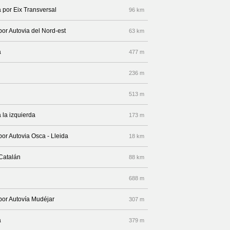
 por Eix Transversal
96 km
por Autovia del Nord-est
63 km
a
477 m
236 m
513 m
 la izquierda
173 m
por Autovia Osca - Lleida
18 km
 Catalán
88 km
688 m
 por Autovía Mudéjar
307 m
a
379 m