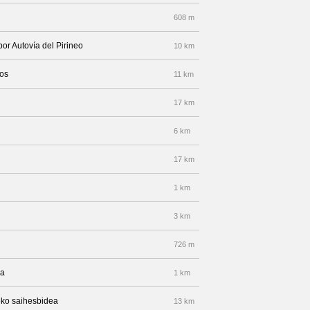
608 m
por Autovía del Pirineo
10 km
eos
11 km
17 km
6 km
17 km
1 km
3 km
726 m
ea
1 km
eko saihesbidea
13 km