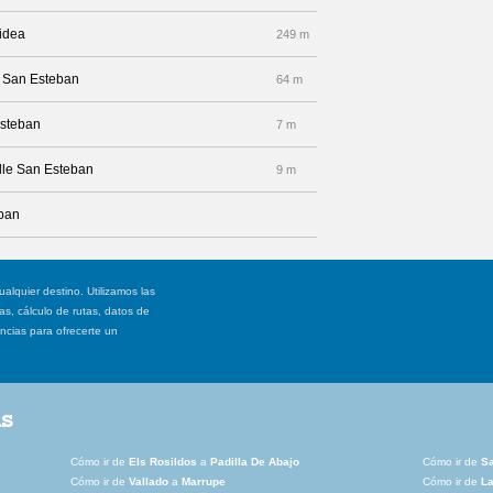
pidea
249 m
e San Esteban
64 m
Esteban
7 m
alle San Esteban
9 m
eban
ualquier destino. Utilizamos las
, cálculo de rutas, datos de
ancias para ofrecerte un
as
Cómo ir de
Els Rosildos
a
Padilla De Abajo
Cómo ir de
Sa
Cómo ir de
Vallado
a
Marrupe
Cómo ir de
L