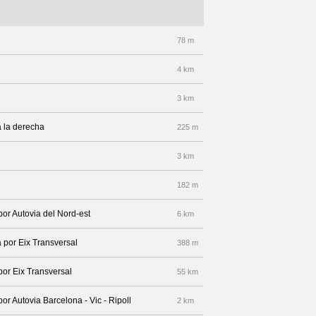
78 m
4 km
3 km
 la derecha
225 m
3 km
182 m
por Autovia del Nord-est
6 km
 por Eix Transversal
388 m
por Eix Transversal
55 km
or Autovia Barcelona - Vic - Ripoll
2 km