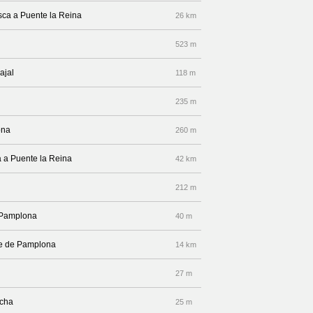
sca a Puente la Reina
26 km
523 m
ajal
118 m
235 m
ona
260 m
a a Puente la Reina
42 km
212 m
e Pamplona
40 m
lle de Pamplona
14 km
27 m
echa
25 m