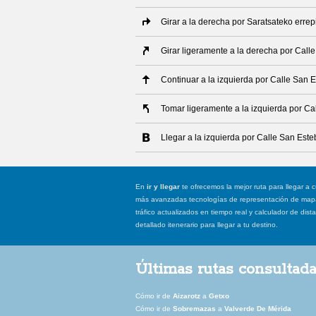
Girar a la derecha por Saratsateko erre
Girar ligeramente a la derecha por Call
Continuar a la izquierda por Calle San 
Tomar ligeramente a la izquierda por C
Llegar a la izquierda por Calle San Est
En
ir y llegar
te ofrecemos la mejor ruta para llegar a c
más avanzadas tecnologías de representación de mapas
tráfico actualizados en tiempo real y calculador de dist
detallado itenerario para llegar a tu destino.
Últimas rutas consultad
Cómo ir de
Aizarotz
a
Getxo
Cómo ir de
Sobremazas
a
Valverde De Mérida