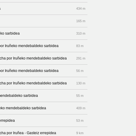
a
434 m
165 m
eko sarbidea
310 m
 por Iruñeko mendebaldeko sarbidea
83 m
recha por Iruñeko mendebaldeko sarbidea
291 m
 por Iruñeko mendebaldeko sarbidea
56 m
recha por Iruñeko mendebaldeko sarbidea
130 m
 mendebaldeko sarbidea
55 m
uñeko mendebaldeko sarbidea
409 m
 errepidea
53 m
echa por Iruñea - Gasteiz errepidea
9 km