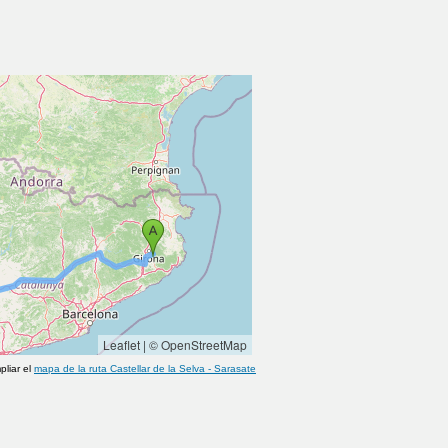
Leaflet
|
© OpenStreetMap
pliar el
mapa de la ruta
Castellar de la Selva
-
Sarasate