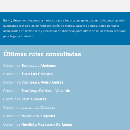
En
ir y llegar
te ofrecemos la mejor ruta para llegar a cualquier destino. Utilizamos las más
avanzadas tecnologías de representación de mapas, cálculo de rutas, datos de tráfico
actualizados en tiempo real y calculador de distancias para ofrecerte un detallado itenerario
para llegar a tu destino.
Últimas rutas consultadas
Cómo ir de
Temoaya
a
Abejones
Cómo ir de
Tila
a
Las Choapas
Cómo ir de
Vilameán
a
Pedro Andrés
Cómo ir de
San Jorge De Alor
a
Valverde
Cómo ir de
Valer
a
Balarés
Cómo ir de
Layna
a
La Valcueva
Cómo ir de
Malacuera
a
Ripollet
Cómo ir de
Ripollet
a
Masegoso De Tajuña