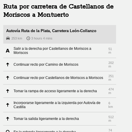
Ruta por carretera de
Castellanos de
Moriscos
a
Montuerto
Autovía Ruta de la Plata, Carretera León-Collanzo
253 km
3 hours 4 mins
Salir a la derecha por Castellanos de Moriscos a
51
Moriscos
m
202
Continuar recto por Camino de Moriscos
m
251
Continuar recto por Castellanos de Moriscos a Moriscos
m
474
Tomar la rampa de acceso ligeramente a la derecha
m
Incorporarse ligeramente a la izquierda por Autovía de
6
Castilla
km
512
Tomar la salida ligeramente a la derecha
m
74