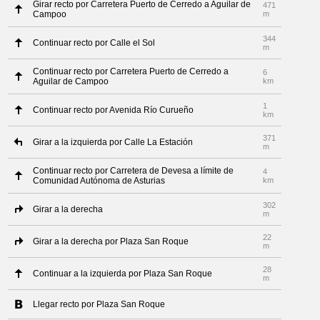
Girar recto por Carretera Puerto de Cerredo a Aguilar de
471
Campoo
m
344
Continuar recto por Calle el Sol
m
Continuar recto por Carretera Puerto de Cerredo a
6
Aguilar de Campoo
km
1
Continuar recto por Avenida Río Curueño
km
371
Girar a la izquierda por Calle La Estación
m
Continuar recto por Carretera de Devesa a límite de
4
Comunidad Autónoma de Asturias
km
302
Girar a la derecha
m
22
Girar a la derecha por Plaza San Roque
m
28
Continuar a la izquierda por Plaza San Roque
m
Llegar recto por Plaza San Roque