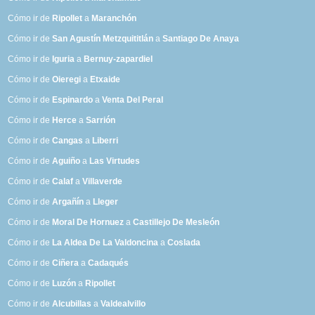
Cómo ir de
Ripollet
a
Maranchón
Cómo ir de
San Agustín Metzquititlán
a
Santiago De Anaya
Cómo ir de
Iguria
a
Bernuy-zapardiel
Cómo ir de
Oieregi
a
Etxaide
Cómo ir de
Espinardo
a
Venta Del Peral
Cómo ir de
Herce
a
Sarrión
Cómo ir de
Cangas
a
Liberri
Cómo ir de
Aguiño
a
Las Virtudes
Cómo ir de
Calaf
a
Villaverde
Cómo ir de
Argañín
a
Lleger
Cómo ir de
Moral De Hornuez
a
Castillejo De Mesleón
Cómo ir de
La Aldea De La Valdoncina
a
Coslada
Cómo ir de
Ciñera
a
Cadaqués
Cómo ir de
Luzón
a
Ripollet
Cómo ir de
Alcubillas
a
Valdealvillo