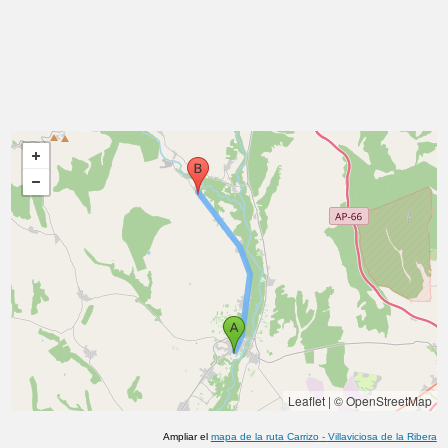
Leaflet
|
© OpenStreetMap
Ampliar el
mapa de la ruta
Carrizo
-
Villaviciosa de la Ribera