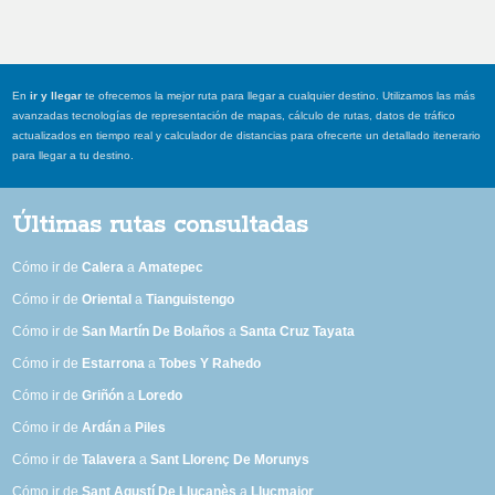
En
ir y llegar
te ofrecemos la mejor ruta para llegar a cualquier destino. Utilizamos las más
avanzadas tecnologías de representación de mapas, cálculo de rutas, datos de tráfico
actualizados en tiempo real y calculador de distancias para ofrecerte un detallado itenerario
para llegar a tu destino.
Últimas rutas consultadas
Cómo ir de
Calera
a
Amatepec
Cómo ir de
Oriental
a
Tianguistengo
Cómo ir de
San Martín De Bolaños
a
Santa Cruz Tayata
Cómo ir de
Estarrona
a
Tobes Y Rahedo
Cómo ir de
Griñón
a
Loredo
Cómo ir de
Ardán
a
Piles
Cómo ir de
Talavera
a
Sant Llorenç De Morunys
Cómo ir de
Sant Agustí De Lluçanès
a
Llucmajor