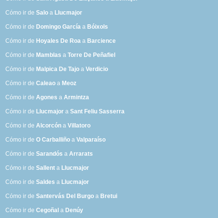
Cómo ir de
Salo
a
Llucmajor
Cómo ir de
Domingo García
a
Bóixols
Cómo ir de
Hoyales De Roa
a
Barcience
Cómo ir de
Mamblas
a
Torre De Peñafiel
Cómo ir de
Malpica De Tajo
a
Verdicio
Cómo ir de
Caleao
a
Meoz
Cómo ir de
Agones
a
Armintza
Cómo ir de
Llucmajor
a
Sant Feliu Sasserra
Cómo ir de
Alcorcón
a
Villatoro
Cómo ir de
O Carballiño
a
Valparaíso
Cómo ir de
Sarandós
a
Arrarats
Cómo ir de
Sallent
a
Llucmajor
Cómo ir de
Saldes
a
Llucmajor
Cómo ir de
Santervás Del Burgo
a
Bretui
Cómo ir de
Cegoñal
a
Denúy