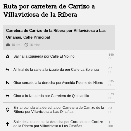
Ruta por carretera de
Carrizo
a
Villaviciosa de la Ribera
Carretera de Carrizo de la Ribera por Villaviciosa a Las
Omañas, Calle Principal
10 km
16 mins
149
Salir a la izquierda por Calle El Molino
m
37
Al final de la calle a la izquierda por Calle La Bolenga
m
335
Girar cerrado a la derecha por Avenida Puente de Hierro
m
573
Girar a la izquierda por Carretera de Quintanilla
m
En la rotonda a la derecha por Carretera de Carrizo de la
83
Ribera por Villaviciosa a Las Omañas
m
Salir de la rotonda a la derecha por Carretera de Carrizo
1
de la Ribera por Villaviciosa a Las Omañas
km