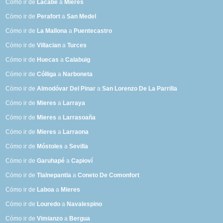
Cómo ir de
Lacabe
a
Mieres
Cómo ir de
Perafort
a
San Medel
Cómo ir de
La Mallona
a
Puentecastro
Cómo ir de
Villacian
a
Turces
Cómo ir de
Huecas
a
Calabuig
Cómo ir de
Cólliga
a
Narboneta
Cómo ir de
Almodóvar Del Pinar
a
San Lorenzo De La Parrilla
Cómo ir de
Mieres
a
Larraya
Cómo ir de
Mieres
a
Larrasoaña
Cómo ir de
Mieres
a
Larraona
Cómo ir de
Móstoles
a
Sevilla
Cómo ir de
Garuhapé
a
Capioví
Cómo ir de
Tlalnepantla
a
Coneto De Comonfort
Cómo ir de
Laboa
a
Mieres
Cómo ir de
Louredo
a
Navalespino
Cómo ir de
Vimianzo
a
Bergua