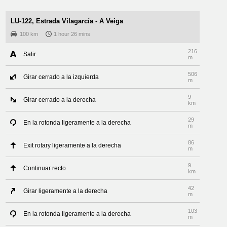
LU-122, Estrada Vilagarcía - A Veiga
100 km
1 hour 26 mins
216
Salir
m
506
Girar cerrado a la izquierda
m
9
Girar cerrado a la derecha
km
29
En la rotonda ligeramente a la derecha
m
86
Exit rotary ligeramente a la derecha
m
9
Continuar recto
km
42
Girar ligeramente a la derecha
m
103
En la rotonda ligeramente a la derecha
m