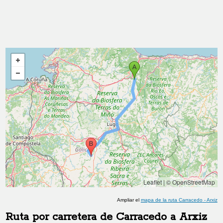
Leaflet
|
© OpenStreetMap
Ampliar el
mapa de la ruta
Carracedo
-
Arxiz
Ruta por carretera de
Carracedo
a
Arxiz