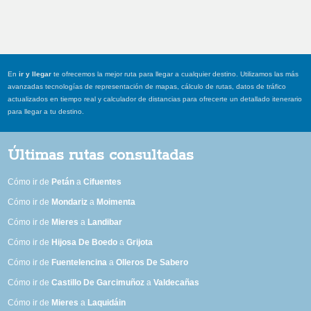
En
ir y llegar
te ofrecemos la mejor ruta para llegar a cualquier destino. Utilizamos las más
avanzadas tecnologías de representación de mapas, cálculo de rutas, datos de tráfico
actualizados en tiempo real y calculador de distancias para ofrecerte un detallado itenerario
para llegar a tu destino.
Últimas rutas consultadas
Cómo ir de
Petán
a
Cifuentes
Cómo ir de
Mondariz
a
Moimenta
Cómo ir de
Mieres
a
Landibar
Cómo ir de
Hijosa De Boedo
a
Grijota
Cómo ir de
Fuentelencina
a
Olleros De Sabero
Cómo ir de
Castillo De Garcimuñoz
a
Valdecañas
Cómo ir de
Mieres
a
Laquidáin