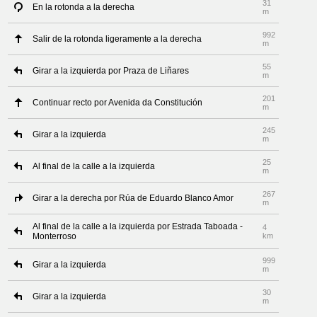
31
En la rotonda a la derecha
m
992
Salir de la rotonda ligeramente a la derecha
m
55
Girar a la izquierda por Praza de Liñares
m
201
Continuar recto por Avenida da Constitución
m
245
Girar a la izquierda
m
25
Al final de la calle a la izquierda
m
267
Girar a la derecha por Rúa de Eduardo Blanco Amor
m
Al final de la calle a la izquierda por Estrada Taboada -
4
Monterroso
km
999
Girar a la izquierda
m
30
Girar a la izquierda
m