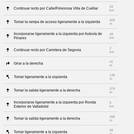
34
Continuar recto por Calle/Polvorosa Villa de Cuéllar
km
429
Tomar la rampa de acceso ligeramente a la izquierda
m
Incorporarse ligeramente a la izquierda por Autovía de
49
Pinares
km
2
Continuar recto por Carretera de Segovia
km
41
Girar a la derecha
m
139
Tomar ligeramente a la izquierda
m
374
Tomar la salida ligeramente a la derecha
m
Incorporarse ligeramente a la izquierda por Ronda
6
Exterior de Valladolid
km
268
Tomar la salida ligeramente a la derecha
m
69
Tomar ligeramente a la izquierda
m