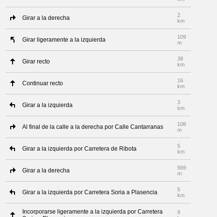
2
Girar a la derecha
km
109
Girar ligeramente a la izquierda
m
38
Girar recto
km
16
Continuar recto
km
3
Girar a la izquierda
km
108
Al final de la calle a la derecha por Calle Cantarranas
m
5
Girar a la izquierda por Carretera de Ribota
km
569
Girar a la derecha
m
5
Girar a la izquierda por Carretera Soria a Plasencia
km
Incorporarse ligeramente a la izquierda por Carretera
9