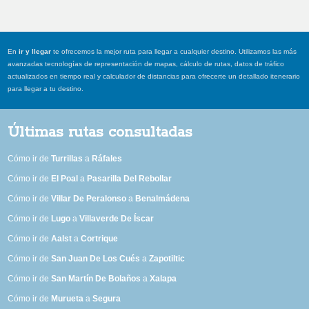
En
ir y llegar
te ofrecemos la mejor ruta para llegar a cualquier destino. Utilizamos las más
avanzadas tecnologías de representación de mapas, cálculo de rutas, datos de tráfico
actualizados en tiempo real y calculador de distancias para ofrecerte un detallado itenerario
para llegar a tu destino.
Últimas rutas consultadas
Cómo ir de
Turrillas
a
Ráfales
Cómo ir de
El Poal
a
Pasarilla Del Rebollar
Cómo ir de
Villar De Peralonso
a
Benalmádena
Cómo ir de
Lugo
a
Villaverde De Íscar
Cómo ir de
Aalst
a
Cortrique
Cómo ir de
San Juan De Los Cués
a
Zapotiltic
Cómo ir de
San Martín De Bolaños
a
Xalapa
Cómo ir de
Murueta
a
Segura