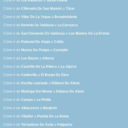
Cómo ir de
Los Rábanos
a
Santa Eulalia
Cómo ir de
Cilleruelo De San Mamés
a
Tózar
Cómo ir de
Villar De La Yegua
a
Benalmádena
Cómo ir de
Renedo De Valdavia
a
La Carrasca
Cómo ir de
San Clemente De Valdueza
a
Los Montes De La Ermita
Cómo ir de
Rabanal De Abajo
a
Cubla
Cómo ir de
Murias De Ponjos
a
Castejón
Cómo ir de
Los Bayos
a
Alfaraz
Cómo ir de
Castrillo De La Ribera
a
La Aljorra
Cómo ir de
Caldevilla
a
El Burgo De Ebro
Cómo ir de
Revilla-cabriada
a
Rábano De Aliste
Cómo ir de
Madrigal Del Monte
a
Rábano De Aliste
Cómo ir de
Campo
a
La Pinilla
Cómo ir de
Albacastro
a
Manjirón
Cómo ir de
Villaflor
a
Puebla De La Reina
Cómo ir de
Tornadizos De Ávila
a
Folgueira