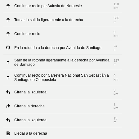
110
Continuar recto por Autovía do Noroeste
km
586
Tomar la salida ligeramente a la derecha
m
9
Continuar recto
km
24
En la rotonda a la derecha por Avenida de Santiago
m
Salir de la rotonda ligeramente a la derecha por Avenida
327
de Santiago
m
Continuar recto por Carretera Nacional San Sebastián a
9
Santiago de Compostela
km
3
Girar a la izquierda
km
1
Girar a la derecha
km
13
Girar a la izquierda
m
Llegar a la derecha