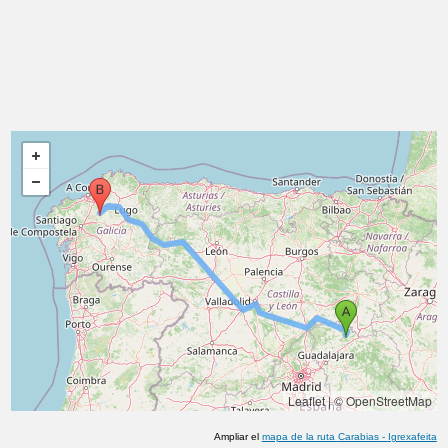
Leaflet
|
© OpenStreetMap
Ampliar el
mapa de la ruta
Carabias
-
Igrexafeita