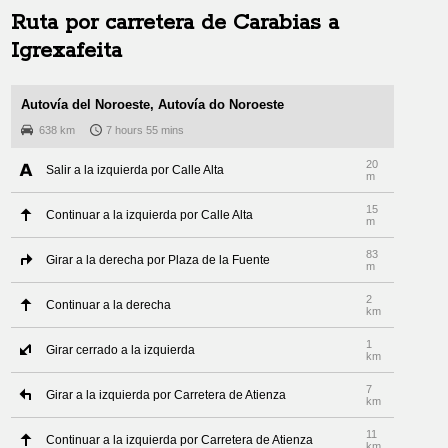
Ruta por carretera de
Carabias
a
Igrexafeita
Autovía del Noroeste, Autovía do Noroeste
638 km
7 hours 55 mins
20
Salir a la izquierda por Calle Alta
m
15
Continuar a la izquierda por Calle Alta
m
83
Girar a la derecha por Plaza de la Fuente
m
2
Continuar a la derecha
km
1
Girar cerrado a la izquierda
km
7
Girar a la izquierda por Carretera de Atienza
km
11
Continuar a la izquierda por Carretera de Atienza
km