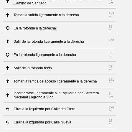
Camino de Santiago
km
469
Tomar la salida ligeramente a la derecha
m
69
En la rotonda a la derecha
m
136
Salir de la rotonda ligeramente a la derecha
m
33
En la rotonda ligeramente a la derecha
m
39
Salir de la rotonda recto
m
191
Tomar la rampa de acceso ligeramente a la derecha
m
Incorporarse ligeramente a la izquierda por Carretera
6
Nacional Logroño a Vigo
km
276
Girar a la izquierda por Calle del Otero
m
25
Girar a la izquierda por Calle Nueva
m