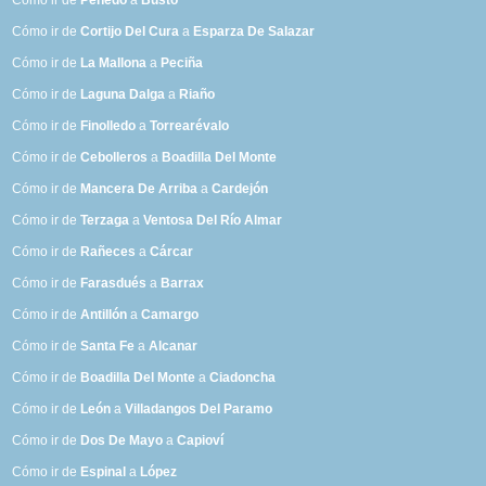
Cómo ir de
Penedo
a
Busto
Cómo ir de
Cortijo Del Cura
a
Esparza De Salazar
Cómo ir de
La Mallona
a
Peciña
Cómo ir de
Laguna Dalga
a
Riaño
Cómo ir de
Finolledo
a
Torrearévalo
Cómo ir de
Cebolleros
a
Boadilla Del Monte
Cómo ir de
Mancera De Arriba
a
Cardejón
Cómo ir de
Terzaga
a
Ventosa Del Río Almar
Cómo ir de
Rañeces
a
Cárcar
Cómo ir de
Farasdués
a
Barrax
Cómo ir de
Antillón
a
Camargo
Cómo ir de
Santa Fe
a
Alcanar
Cómo ir de
Boadilla Del Monte
a
Ciadoncha
Cómo ir de
León
a
Villadangos Del Paramo
Cómo ir de
Dos De Mayo
a
Capioví
Cómo ir de
Espinal
a
López