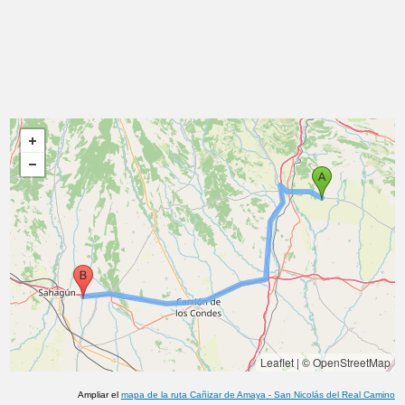
Leaflet
|
© OpenStreetMap
Ampliar el
mapa de la ruta
Cañizar de Amaya
-
San Nicolás del Real Camino