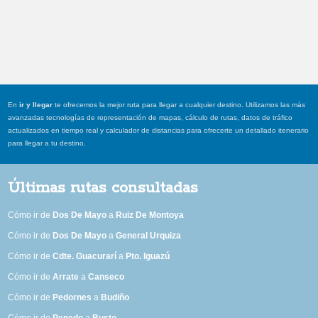
En
ir y llegar
te ofrecemos la mejor ruta para llegar a cualquier destino. Utilizamos las más
avanzadas tecnologías de representación de mapas, cálculo de rutas, datos de tráfico
actualizados en tiempo real y calculador de distancias para ofrecerte un detallado itenerario
para llegar a tu destino.
Últimas rutas consultadas
Cómo ir de
Dos De Mayo
a
Ruiz De Montoya
Cómo ir de
Dos De Mayo
a
General Urquiza
Cómo ir de
Cdte. Guacurarí
a
Pto. Iguazú
Cómo ir de
Arrate
a
Canseco
Cómo ir de
Pedornes
a
Budiño