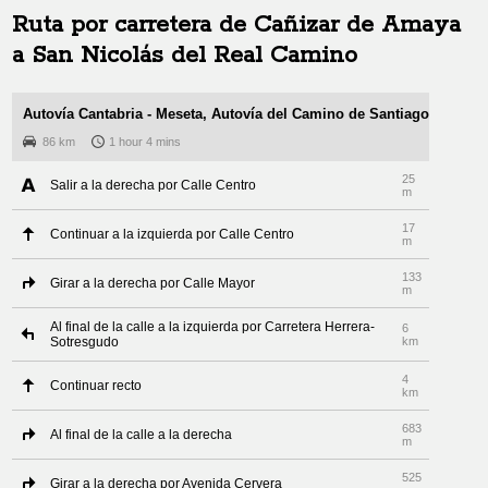
Ruta por carretera de
Cañizar de Amaya
a
San Nicolás del Real Camino
Autovía Cantabria - Meseta, Autovía del Camino de Santiago
86 km
1 hour 4 mins
25
Salir a la derecha por Calle Centro
m
17
Continuar a la izquierda por Calle Centro
m
133
Girar a la derecha por Calle Mayor
m
Al final de la calle a la izquierda por Carretera Herrera-
6
Sotresgudo
km
4
Continuar recto
km
683
Al final de la calle a la derecha
m
525
Girar a la derecha por Avenida Cervera