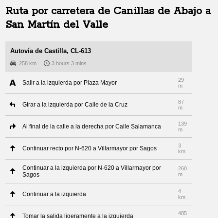
Ruta por carretera de
Canillas de Abajo
a
San Martín del Valle
Autovía de Castilla, CL-613
258 km
3 hours 3 mins
29
Salir a la izquierda por Plaza Mayor
m
87
Girar a la izquierda por Calle de la Cruz
m
139
Al final de la calle a la derecha por Calle Salamanca
m
3
Continuar recto por N-620 a Villarmayor por Sagos
km
Continuar a la izquierda por N-620 a Villarmayor por
260
Sagos
m
4
Continuar a la izquierda
km
485
Tomar la salida ligeramente a la izquierda