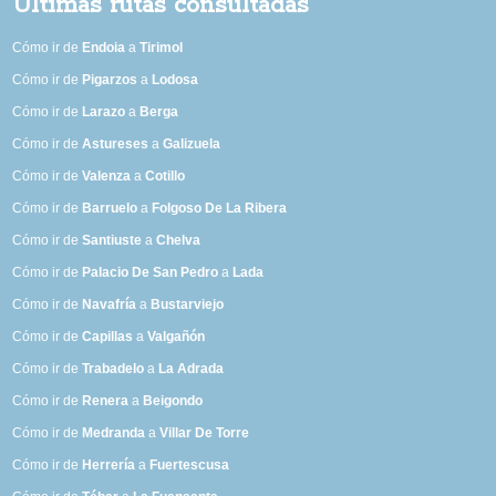
Últimas rutas consultadas
Cómo ir de
Endoia
a
Tirimol
Cómo ir de
Pigarzos
a
Lodosa
Cómo ir de
Larazo
a
Berga
Cómo ir de
Astureses
a
Galizuela
Cómo ir de
Valenza
a
Cotillo
Cómo ir de
Barruelo
a
Folgoso De La Ribera
Cómo ir de
Santiuste
a
Chelva
Cómo ir de
Palacio De San Pedro
a
Lada
Cómo ir de
Navafría
a
Bustarviejo
Cómo ir de
Capillas
a
Valgañón
Cómo ir de
Trabadelo
a
La Adrada
Cómo ir de
Renera
a
Beigondo
Cómo ir de
Medranda
a
Villar De Torre
Cómo ir de
Herrería
a
Fuertescusa