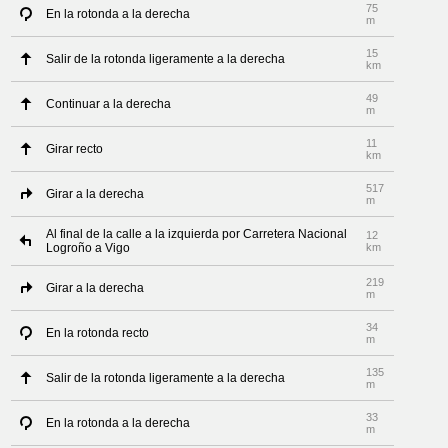
75
En la rotonda a la derecha
m
15
Salir de la rotonda ligeramente a la derecha
km
49
Continuar a la derecha
m
11
Girar recto
km
517
Girar a la derecha
m
Al final de la calle a la izquierda por Carretera Nacional
12
Logroño a Vigo
km
219
Girar a la derecha
m
34
En la rotonda recto
m
135
Salir de la rotonda ligeramente a la derecha
m
33
En la rotonda a la derecha
m