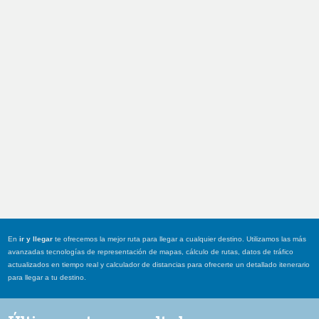
En
ir y llegar
te ofrecemos la mejor ruta para llegar a cualquier destino. Utilizamos las más
avanzadas tecnologías de representación de mapas, cálculo de rutas, datos de tráfico
actualizados en tiempo real y calculador de distancias para ofrecerte un detallado itenerario
para llegar a tu destino.