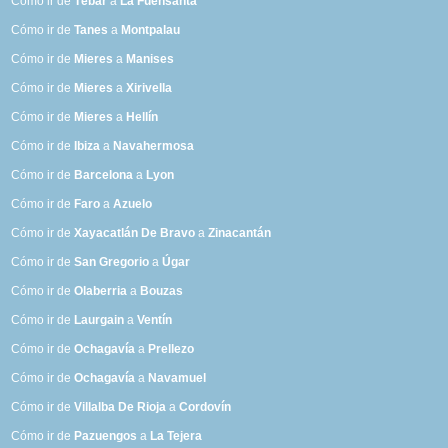
Cómo ir de
Tébar
a
La Fuensanta
Cómo ir de
Tanes
a
Montpalau
Cómo ir de
Mieres
a
Manises
Cómo ir de
Mieres
a
Xirivella
Cómo ir de
Mieres
a
Hellín
Cómo ir de
Ibiza
a
Navahermosa
Cómo ir de
Barcelona
a
Lyon
Cómo ir de
Faro
a
Azuelo
Cómo ir de
Xayacatlán De Bravo
a
Zinacantán
Cómo ir de
San Gregorio
a
Úgar
Cómo ir de
Olaberria
a
Bouzas
Cómo ir de
Laurgain
a
Ventín
Cómo ir de
Ochagavía
a
Prellezo
Cómo ir de
Ochagavía
a
Navamuel
Cómo ir de
Villalba De Rioja
a
Cordovín
Cómo ir de
Pazuengos
a
La Tejera