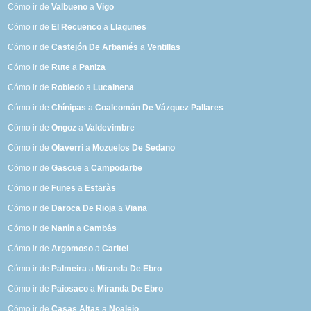
Cómo ir de
Valbueno
a
Vigo
Cómo ir de
El Recuenco
a
Llagunes
Cómo ir de
Castejón De Arbaniés
a
Ventillas
Cómo ir de
Rute
a
Paniza
Cómo ir de
Robledo
a
Lucainena
Cómo ir de
Chínipas
a
Coalcomán De Vázquez Pallares
Cómo ir de
Ongoz
a
Valdevimbre
Cómo ir de
Olaverri
a
Mozuelos De Sedano
Cómo ir de
Gascue
a
Campodarbe
Cómo ir de
Funes
a
Estaràs
Cómo ir de
Daroca De Rioja
a
Viana
Cómo ir de
Nanín
a
Cambás
Cómo ir de
Argomoso
a
Caritel
Cómo ir de
Palmeira
a
Miranda De Ebro
Cómo ir de
Paiosaco
a
Miranda De Ebro
Cómo ir de
Casas Altas
a
Noalejo