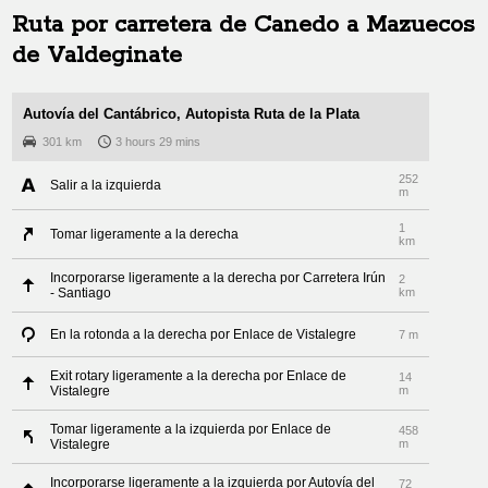
Ruta por carretera de
Canedo
a
Mazuecos
de Valdeginate
Autovía del Cantábrico, Autopista Ruta de la Plata
301 km
3 hours 29 mins
252
Salir a la izquierda
m
1
Tomar ligeramente a la derecha
km
Incorporarse ligeramente a la derecha por Carretera Irún
2
- Santiago
km
En la rotonda a la derecha por Enlace de Vistalegre
7 m
Exit rotary ligeramente a la derecha por Enlace de
14
Vistalegre
m
Tomar ligeramente a la izquierda por Enlace de
458
Vistalegre
m
Incorporarse ligeramente a la izquierda por Autovía del
72