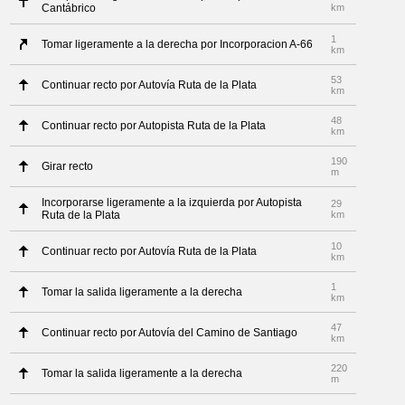
Cantábrico
km
1
Tomar ligeramente a la derecha por Incorporacion A-66
km
53
Continuar recto por Autovía Ruta de la Plata
km
48
Continuar recto por Autopista Ruta de la Plata
km
190
Girar recto
m
Incorporarse ligeramente a la izquierda por Autopista
29
Ruta de la Plata
km
10
Continuar recto por Autovía Ruta de la Plata
km
1
Tomar la salida ligeramente a la derecha
km
47
Continuar recto por Autovía del Camino de Santiago
km
220
Tomar la salida ligeramente a la derecha
m