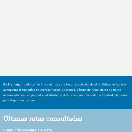
En
ir y llegar
te ofrecemos la mejor ruta para llegar a cualquier destino. Utilizamos las más
avanzadas tecnologías de representación de mapas, cálculo de rutas, datos de tráfico
actualizados en tiempo real y calculador de distancias para ofrecerte un detallado itenerario
para llegar a tu destino.
Últimas rutas consultadas
Cómo ir de
Maimara
a
Tilcara