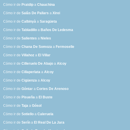
Cómo ir de
Pratdip
a
Chauchina
Cómo ir de
Salàs De Pallars
a
Xirei
Cómo ir de
Calbinyà
a
Saragüeta
Cómo ir de
Tabladillo
a
Baños De Ledesma
Cómo ir de
Salientes
a
Nieles
Cómo ir de
Chana De Somoza
a
Fermoselle
Cómo ir de
Villahoz
a
El Villar
Cómo ir de
Cilleruelo De Abajo
a
Alcoy
Cómo ir de
Cillaperlata
a
Alcoy
Cómo ir de
Cigüenza
a
Alcoy
Cómo ir de
Góntar
a
Cortes De Arenoso
Cómo ir de
Pisueña
a
El Buste
Cómo ir de
Taja
a
Gósol
Cómo ir de
Sotiello
a
Caleruela
Cómo ir de
Serín
a
El Real De La Jara