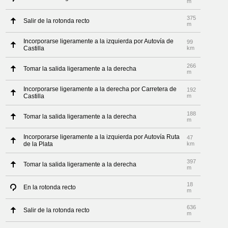
m
375
Salir de la rotonda recto
m
Incorporarse ligeramente a la izquierda por Autovía de
99
Castilla
km
266
Tomar la salida ligeramente a la derecha
m
Incorporarse ligeramente a la derecha por Carretera de
192
Castilla
m
188
Tomar la salida ligeramente a la derecha
m
Incorporarse ligeramente a la izquierda por Autovía Ruta
47
de la Plata
km
397
Tomar la salida ligeramente a la derecha
m
18
En la rotonda recto
m
636
Salir de la rotonda recto
m