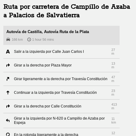
Ruta por carretera de
Campillo de Azaba
a
Palacios de Salvatierra
Autovía de Castilla, Autovía Ruta de la Plata
166 km
1 hour 56 mins
27
Salir a la izquierda por Calle Juan Carlos I
m
13
Girar a la derecha por Plaza Mayor
m
47
Girar ligeramente a la derecha por Travesía Constitución
m
23
Continuar a la izquierda por Travesía Constitución
m
413
Girar a la derecha por Calle Constitución
m
Girar a la izquierda por N-620 a Campillo de Azaba por
11
Espeja
km
12
En la rotonda ligeramente a la derecha