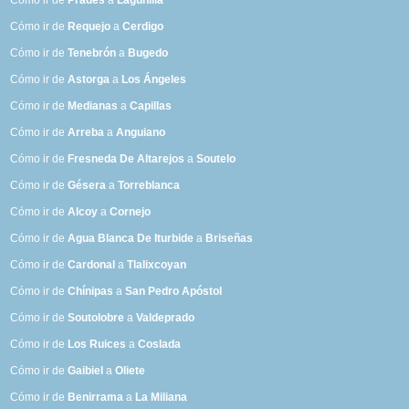
Cómo ir de
Prades
a
Lagunilla
Cómo ir de
Requejo
a
Cerdigo
Cómo ir de
Tenebrón
a
Bugedo
Cómo ir de
Astorga
a
Los Ángeles
Cómo ir de
Medianas
a
Capillas
Cómo ir de
Arreba
a
Anguiano
Cómo ir de
Fresneda De Altarejos
a
Soutelo
Cómo ir de
Gésera
a
Torreblanca
Cómo ir de
Alcoy
a
Cornejo
Cómo ir de
Agua Blanca De Iturbide
a
Briseñas
Cómo ir de
Cardonal
a
Tlalixcoyan
Cómo ir de
Chínipas
a
San Pedro Apóstol
Cómo ir de
Soutolobre
a
Valdeprado
Cómo ir de
Los Ruices
a
Coslada
Cómo ir de
Gaibiel
a
Oliete
Cómo ir de
Benirrama
a
La Miliana