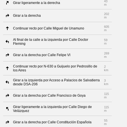
43
Girar ligeramente a la derecha
m
202
Girar a la derecha
m
605
Continuar recto por Calle Miguel de Unamuno
m
Al final de la calle a la izquierda por Calle Doctor
59
Fleming
m
269
Girar a la derecha por Calle Felipe VI
m
Continuar recto por N-630 a Guijuelo por Pedrosillo de
2
los Aires
km
Girar a la izquierda por Acceso a Palacios de Salvatierra
3
desde DSA-206
km
115
Girar a la derecha por Calle Francisco de Goya
m
Girar ligeramente a la izquierda por Calle Diego de
115
Velázquez
m
55
Girar a la derecha por Calle Constitución Española
m