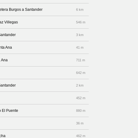
retera Burgos a Santander
6 km
az Villegas
546 m
Santander
3 km
anta Ana
41 m
a Ana
711 m
642 m
Santander
2 km
452 m
io El Puente
880 m
36 m
echa
462 m