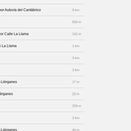
por Autovía del Cantábrico
9 km
a
559 m
por Calle La Llama
152 m
le La Llama
1 km
3 km
3 km
-Liérganes
17 m
iérganes
23 m
259 m
2 km
-Liérganes
40 m