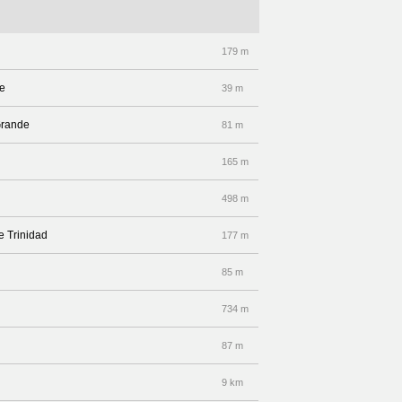
179 m
de
39 m
Grande
81 m
165 m
498 m
e Trinidad
177 m
85 m
734 m
87 m
9 km