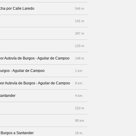
echa por Calle Laredo
546 m
141 m
347 m
133 m
por Autovía de Burgos - Aguilar de Campoo
148 m
 Burgos - Aguilar de Campoo
1 km
 por Autovía de Burgos - Aguilar de Campoo
8 km
Santander
4 km
a
210 m
95 km
a Burgos a Santander
19 m