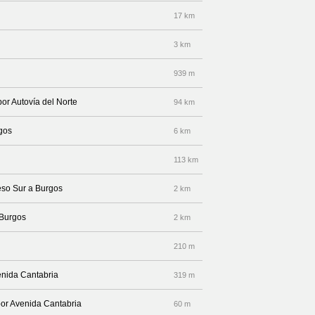
17 km
3 km
939 m
por Autovía del Norte
94 km
rgos
6 km
113 km
eso Sur a Burgos
2 km
 Burgos
2 km
210 m
enida Cantabria
319 m
por Avenida Cantabria
60 m