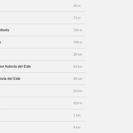
36 m
73 m
tobuey
766 m
a
768 m
35 km
por Autovía del Este
83 km
ovía del Este
48 km
20 km
a
416 m
1 km
4 km