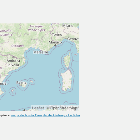
Leaflet
|
© OpenStreetMap
pliar el
mapa de la ruta
Campillo de Altobuey
-
La Toba