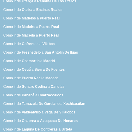
Cómo ir de
Uterga
a
Rebollar De Los Oteros
Cómo ir de
Oteiza
a
Encinas Reales
Cómo ir de
Madelos
a
Puerto Real
Cómo ir de
Madeiro
a
Puerto Real
Cómo ir de
Maceda
a
Puerto Real
Cómo ir de
Cofrentes
a
Vilaboa
Cómo ir de
Fresnedelo
a
San Antolin De Ibias
Cómo ir de
Chamartín
a
Madrid
Cómo ir de
Ceutí
a
Sierra De Fuentes
Cómo ir de
Puerto Real
a
Maceda
Cómo ir de
Genaro Codina
a
Canelas
Cómo ir de
Panabá
a
Coatzacoalcos
Cómo ir de
Tamazula De Gordiano
a
Xochicoatlán
Cómo ir de
Valdealvillo
a
Vega De Villalobos
Cómo ir de
Chaorna
a
Azuqueca De Henares
Cómo ir de
Laguna De Contreras
a
Urteta