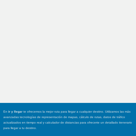
En
ir y llegar
te ofrecemos la mejor ruta para llegar a cualquier destino. Utilizamos las más
avanzadas tecnologías de representación de mapas, cálculo de rutas, datos de tráfico
actualizados en tiempo real y calculador de distancias para ofrecerte un detallado itenerario
para llegar a tu destino.