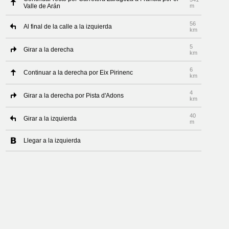
Valle de Arán
m
56
Al final de la calle a la izquierda
km
5
Girar a la derecha
km
6
Continuar a la derecha por Eix Pirinenc
km
4
Girar a la derecha por Pista d'Adons
km
40
Girar a la izquierda
m
Llegar a la izquierda