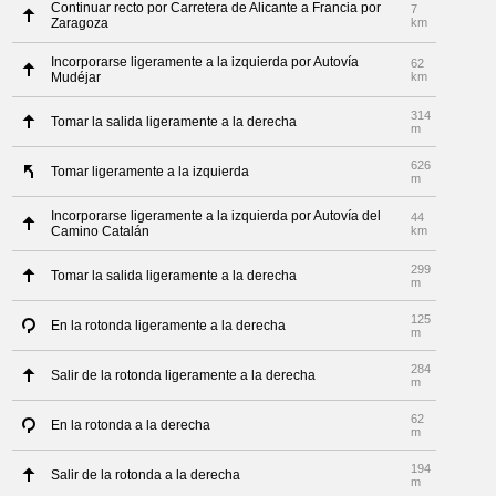
Continuar recto por Carretera de Alicante a Francia por
7
Zaragoza
km
Incorporarse ligeramente a la izquierda por Autovía
62
Mudéjar
km
314
Tomar la salida ligeramente a la derecha
m
626
Tomar ligeramente a la izquierda
m
Incorporarse ligeramente a la izquierda por Autovía del
44
Camino Catalán
km
299
Tomar la salida ligeramente a la derecha
m
125
En la rotonda ligeramente a la derecha
m
284
Salir de la rotonda ligeramente a la derecha
m
62
En la rotonda a la derecha
m
194
Salir de la rotonda a la derecha
m