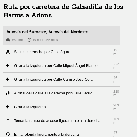
Ruta por carretera de
Calzadilla de los
Barros
a
Adons
Autovía del Suroeste, Autovía del Nordeste
960 km
10 hours 55 mins
12
Salir a la derecha por Calle Agua
m
222
Girar a la izquierda por Calle Miguel Ángel Blanco
m
46
Girar a la izquierda por Calle Camilo José Cela
m
210
Al final de la calle a la derecha por Calle Barrio
m
983
Girar a la izquierda
m
769
Tomar la rampa de acceso ligeramente a la derecha
m
47
En la rotonda ligeramente a la derecha
m