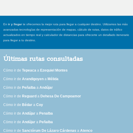
En
ir y llegar
te ofrecemos la mejor ruta para llegar a cualquier destino. Utilizamos las más
avanzadas tecnologías de representación de mapas, cálculo de rutas, datos de tráfico
actualizados en tiempo real y calculador de distancias para ofrecerte un detallado itenerario
para llegar a tu destino.
Últimas rutas consultadas
Cómo ir de
Tepeaca
a
Ezequiel Montes
Cómo ir de
Arandigoyen
a
Mélida
Cómo ir de
Peñalba
a
Andújar
Cómo ir de
Reguard
a
Dehesa De Campoamor
Cómo ir de
Bédar
a
Coy
Cómo ir de
Andújar
a
Penalba
Cómo ir de
Andújar
a
Peñalba
Cómo ir de
Sanctórum De Lázaro Cárdenas
a
Atenco