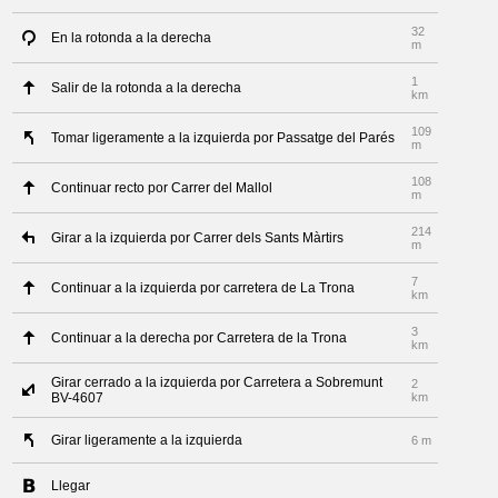
32
En la rotonda a la derecha
m
1
Salir de la rotonda a la derecha
km
109
Tomar ligeramente a la izquierda por Passatge del Parés
m
108
Continuar recto por Carrer del Mallol
m
214
Girar a la izquierda por Carrer dels Sants Màrtirs
m
7
Continuar a la izquierda por carretera de La Trona
km
3
Continuar a la derecha por Carretera de la Trona
km
Girar cerrado a la izquierda por Carretera a Sobremunt
2
BV-4607
km
Girar ligeramente a la izquierda
6 m
Llegar