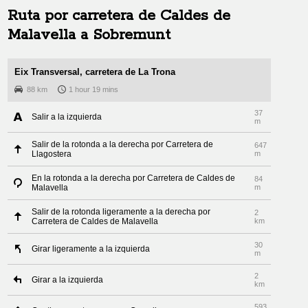
Ruta por carretera de
Caldes de
Malavella
a
Sobremunt
Eix Transversal, carretera de La Trona
88 km
1 hour 19 mins
37
Salir a la izquierda
m
Salir de la rotonda a la derecha por Carretera de
647
Llagostera
m
En la rotonda a la derecha por Carretera de Caldes de
84
Malavella
m
Salir de la rotonda ligeramente a la derecha por
2
Carretera de Caldes de Malavella
km
30
Girar ligeramente a la izquierda
m
2
Girar a la izquierda
km
593