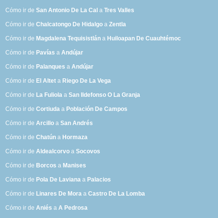
Cómo ir de
San Antonio De La Cal
a
Tres Valles
Cómo ir de
Chalcatongo De Hidalgo
a
Zentla
Cómo ir de
Magdalena Tequisistlán
a
Huiloapan De Cuauhtémoc
Cómo ir de
Pavías
a
Andújar
Cómo ir de
Palanques
a
Andújar
Cómo ir de
El Altet
a
Riego De La Vega
Cómo ir de
La Fuliola
a
San Ildefonso O La Granja
Cómo ir de
Cortiuda
a
Población De Campos
Cómo ir de
Arcillo
a
San Andrés
Cómo ir de
Chatún
a
Hormaza
Cómo ir de
Aldealcorvo
a
Socovos
Cómo ir de
Borcos
a
Manises
Cómo ir de
Pola De Laviana
a
Palacios
Cómo ir de
Linares De Mora
a
Castro De La Lomba
Cómo ir de
Aniés
a
A Pedrosa