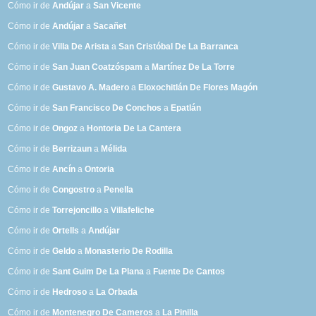
Cómo ir de
Andújar
a
San Vicente
Cómo ir de
Andújar
a
Sacañet
Cómo ir de
Villa De Arista
a
San Cristóbal De La Barranca
Cómo ir de
San Juan Coatzóspam
a
Martínez De La Torre
Cómo ir de
Gustavo A. Madero
a
Eloxochitlán De Flores Magón
Cómo ir de
San Francisco De Conchos
a
Epatlán
Cómo ir de
Ongoz
a
Hontoria De La Cantera
Cómo ir de
Berrizaun
a
Mélida
Cómo ir de
Ancín
a
Ontoria
Cómo ir de
Congostro
a
Penella
Cómo ir de
Torrejoncillo
a
Villafeliche
Cómo ir de
Ortells
a
Andújar
Cómo ir de
Geldo
a
Monasterio De Rodilla
Cómo ir de
Sant Guim De La Plana
a
Fuente De Cantos
Cómo ir de
Hedroso
a
La Orbada
Cómo ir de
Montenegro De Cameros
a
La Pinilla