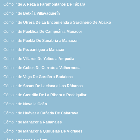
Cómo ir de
A Reza
a
Faramontanos De Tábara
Cómo ir de
Betxí
a
Villavaquerín
Cómo ir de
Utrera De La Encomienda
a
Sardiñeiro De Abaixo
Cómo ir de
Pueblica De Campeán
a
Manacor
Cómo ir de
Puebla De Sanabria
a
Manacor
Cómo ir de
Pozoantiguo
a
Manacor
Cómo ir de
Villares De Yeltes
a
Ampudia
Cómo ir de
Cobos De Cerrato
a
Valhermosa
Cómo ir de
Vega De Gordón
a
Badalona
Cómo ir de
Sosas De Laciana
a
Los Rábanos
Cómo ir de
Castrillo De La Ribera
a
Rodalquilar
Cómo ir de
Noval
a
Odèn
Cómo ir de
Huévar
a
Cañada De Calatrava
Cómo ir de
Manacor
a
Rabanales
Cómo ir de
Manacor
a
Quiruelas De Vidriales