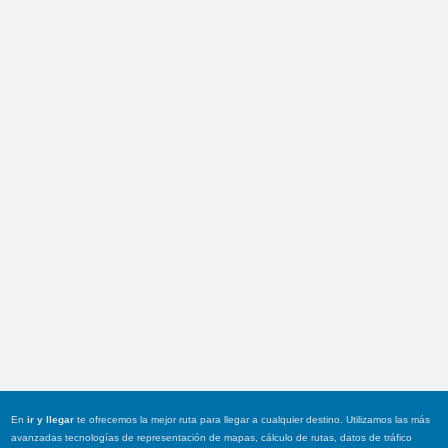
En
ir y llegar
te ofrecemos la mejor ruta para llegar a cualquier destino. Utilizamos las más
avanzadas tecnologías de representación de mapas, cálculo de rutas, datos de tráfico