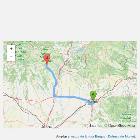
Leaflet
|
© OpenStreetMap
Ampliar el
mapa de la ruta
Burgos
-
Dehesa de Montejo