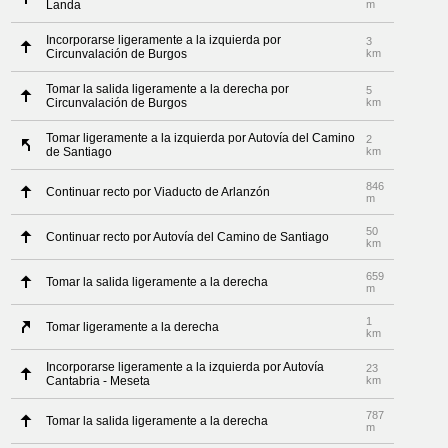
Landa
m
Incorporarse ligeramente a la izquierda por
3
Circunvalación de Burgos
km
Tomar la salida ligeramente a la derecha por
5
Circunvalación de Burgos
km
Tomar ligeramente a la izquierda por Autovía del Camino
2
de Santiago
km
846
Continuar recto por Viaducto de Arlanzón
m
50
Continuar recto por Autovía del Camino de Santiago
km
659
Tomar la salida ligeramente a la derecha
m
1
Tomar ligeramente a la derecha
km
Incorporarse ligeramente a la izquierda por Autovía
23
Cantabria - Meseta
km
787
Tomar la salida ligeramente a la derecha
m