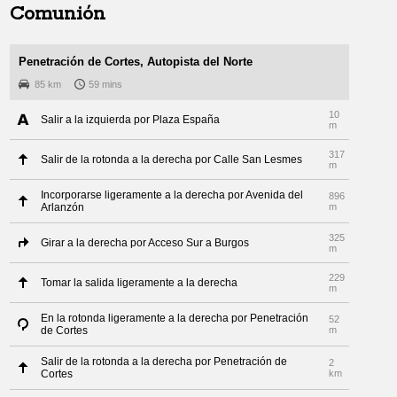
Comunión
Penetración de Cortes, Autopista del Norte
85 km
59 mins
10
Salir a la izquierda por Plaza España
m
317
Salir de la rotonda a la derecha por Calle San Lesmes
m
Incorporarse ligeramente a la derecha por Avenida del
896
Arlanzón
m
325
Girar a la derecha por Acceso Sur a Burgos
m
229
Tomar la salida ligeramente a la derecha
m
En la rotonda ligeramente a la derecha por Penetración
52
de Cortes
m
Salir de la rotonda a la derecha por Penetración de
2
Cortes
km