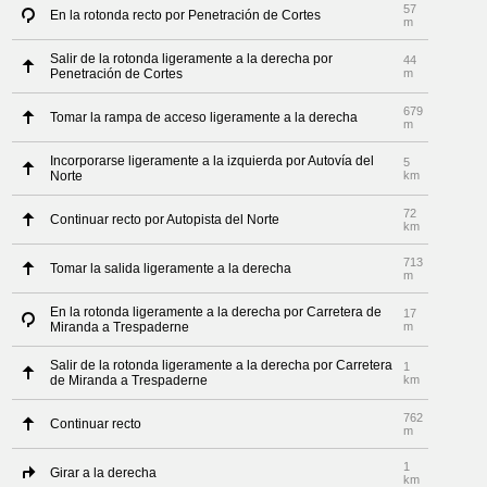
57
En la rotonda recto por Penetración de Cortes
m
Salir de la rotonda ligeramente a la derecha por
44
Penetración de Cortes
m
679
Tomar la rampa de acceso ligeramente a la derecha
m
Incorporarse ligeramente a la izquierda por Autovía del
5
Norte
km
72
Continuar recto por Autopista del Norte
km
713
Tomar la salida ligeramente a la derecha
m
En la rotonda ligeramente a la derecha por Carretera de
17
Miranda a Trespaderne
m
Salir de la rotonda ligeramente a la derecha por Carretera
1
de Miranda a Trespaderne
km
762
Continuar recto
m
1
Girar a la derecha
km