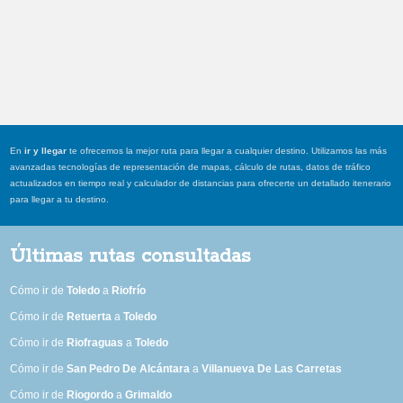
En
ir y llegar
te ofrecemos la mejor ruta para llegar a cualquier destino. Utilizamos las más
avanzadas tecnologías de representación de mapas, cálculo de rutas, datos de tráfico
actualizados en tiempo real y calculador de distancias para ofrecerte un detallado itenerario
para llegar a tu destino.
Últimas rutas consultadas
Cómo ir de
Toledo
a
Riofrío
Cómo ir de
Retuerta
a
Toledo
Cómo ir de
Riofraguas
a
Toledo
Cómo ir de
San Pedro De Alcántara
a
Villanueva De Las Carretas
Cómo ir de
Riogordo
a
Grimaldo