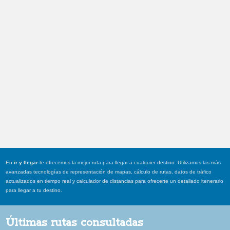
En
ir y llegar
te ofrecemos la mejor ruta para llegar a cualquier destino. Utilizamos las más
avanzadas tecnologías de representación de mapas, cálculo de rutas, datos de tráfico
actualizados en tiempo real y calculador de distancias para ofrecerte un detallado itenerario
para llegar a tu destino.
Últimas rutas consultadas