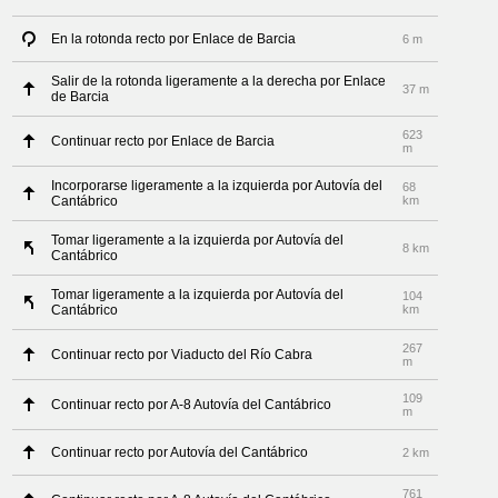
En la rotonda recto por Enlace de Barcia
6 m
Salir de la rotonda ligeramente a la derecha por Enlace
37 m
de Barcia
623
Continuar recto por Enlace de Barcia
m
Incorporarse ligeramente a la izquierda por Autovía del
68
Cantábrico
km
Tomar ligeramente a la izquierda por Autovía del
8 km
Cantábrico
Tomar ligeramente a la izquierda por Autovía del
104
Cantábrico
km
267
Continuar recto por Viaducto del Río Cabra
m
109
Continuar recto por A-8 Autovía del Cantábrico
m
Continuar recto por Autovía del Cantábrico
2 km
761