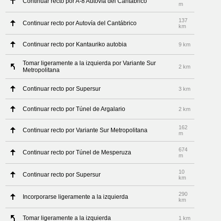
Continuar recto por A-8 Autovía del Cantábrico
m
137
Continuar recto por Autovía del Cantábrico
km
Continuar recto por Kantauriko autobia
9 km
Tomar ligeramente a la izquierda por Variante Sur
2 km
Metropolitana
Continuar recto por Supersur
3 km
Continuar recto por Túnel de Argalario
2 km
162
Continuar recto por Variante Sur Metropolitana
m
674
Continuar recto por Túnel de Mesperuza
m
10
Continuar recto por Supersur
km
290
Incorporarse ligeramente a la izquierda
km
Tomar ligeramente a la izquierda
1 km