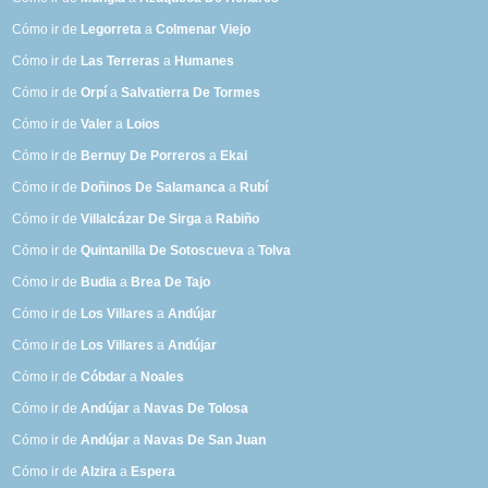
Cómo ir de
Legorreta
a
Colmenar Viejo
Cómo ir de
Las Terreras
a
Humanes
Cómo ir de
Orpí
a
Salvatierra De Tormes
Cómo ir de
Valer
a
Loios
Cómo ir de
Bernuy De Porreros
a
Ekai
Cómo ir de
Doñinos De Salamanca
a
Rubí
Cómo ir de
Villalcázar De Sirga
a
Rabiño
Cómo ir de
Quintanilla De Sotoscueva
a
Tolva
Cómo ir de
Budia
a
Brea De Tajo
Cómo ir de
Los Villares
a
Andújar
Cómo ir de
Los Villares
a
Andújar
Cómo ir de
Cóbdar
a
Noales
Cómo ir de
Andújar
a
Navas De Tolosa
Cómo ir de
Andújar
a
Navas De San Juan
Cómo ir de
Alzira
a
Espera