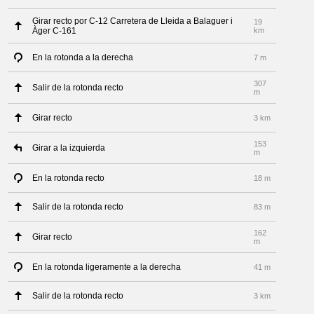
Girar recto por C-12 Carretera de Lleida a Balaguer i
19
Àger C-161
km
En la rotonda a la derecha
7 m
307
Salir de la rotonda recto
m
Girar recto
3 km
153
Girar a la izquierda
m
En la rotonda recto
18 m
Salir de la rotonda recto
83 m
162
Girar recto
m
En la rotonda ligeramente a la derecha
41 m
Salir de la rotonda recto
3 km