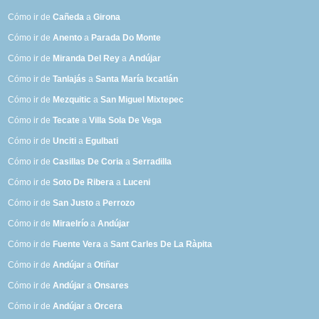
Cómo ir de
Cañeda
a
Girona
Cómo ir de
Anento
a
Parada Do Monte
Cómo ir de
Miranda Del Rey
a
Andújar
Cómo ir de
Tanlajás
a
Santa María Ixcatlán
Cómo ir de
Mezquitic
a
San Miguel Mixtepec
Cómo ir de
Tecate
a
Villa Sola De Vega
Cómo ir de
Unciti
a
Egulbati
Cómo ir de
Casillas De Coria
a
Serradilla
Cómo ir de
Soto De Ribera
a
Luceni
Cómo ir de
San Justo
a
Perrozo
Cómo ir de
Miraelrío
a
Andújar
Cómo ir de
Fuente Vera
a
Sant Carles De La Ràpita
Cómo ir de
Andújar
a
Otiñar
Cómo ir de
Andújar
a
Onsares
Cómo ir de
Andújar
a
Orcera