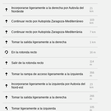
Incorporarse ligeramente a la derecha por Autovía del
21
Nordeste
km
103
Continuar recto por Autopista Zaragoza-Mediterráneo
km
Continuar recto por Autopista Zaragoza-Mediterrània
7 km
Tomar la salida ligeramente a la derecha
1 km
En la rotonda recto
16 m
114
Salir de la rotonda recto
m
356
Tomar la rampa de acceso ligeramente a la izquierda
m
Incorporarse ligeramente a la izquierda por Autovia del
23
Nord-est
km
266
Tomar la salida ligeramente a la derecha
m
105
Tomar ligeramente a la izquierda
m