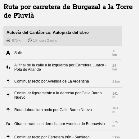
Ruta por carretera de
Burgazal
a
la Torre
de Fluvià
Autovía del Cantábrico, Autopista del Ebro
875 km
10 hours 2 mins
11
Salir
km
Al final de la calle a la izquierda por Carretera Luarca -
24
Pola de Allande
km
Continuar recto por Avenida de La Argentina
1 km
Continuar ligeramente a la derecha por Calle Barrio
141
Nuevo
m
163
Roundabout turn recto por Calle Barrio Nuevo
m
275
Girar cerrado a la derecha por Avenida de Buenavista
m
Continuar recto por Carretera Irún - Santiago
3 km