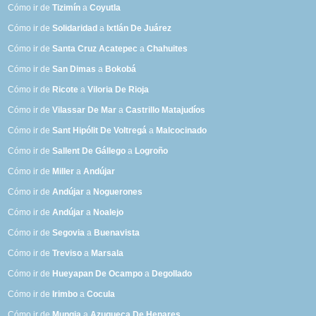
Cómo ir de
Tizimín
a
Coyutla
Cómo ir de
Solidaridad
a
Ixtlán De Juárez
Cómo ir de
Santa Cruz Acatepec
a
Chahuites
Cómo ir de
San Dimas
a
Bokobá
Cómo ir de
Ricote
a
Viloria De Rioja
Cómo ir de
Vilassar De Mar
a
Castrillo Matajudíos
Cómo ir de
Sant Hipólit De Voltregá
a
Malcocinado
Cómo ir de
Sallent De Gállego
a
Logroño
Cómo ir de
Miller
a
Andújar
Cómo ir de
Andújar
a
Noguerones
Cómo ir de
Andújar
a
Noalejo
Cómo ir de
Segovia
a
Buenavista
Cómo ir de
Treviso
a
Marsala
Cómo ir de
Hueyapan De Ocampo
a
Degollado
Cómo ir de
Irimbo
a
Cocula
Cómo ir de
Mungia
a
Azuqueca De Henares