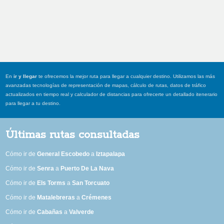
En
ir y llegar
te ofrecemos la mejor ruta para llegar a cualquier destino. Utilizamos las más
avanzadas tecnologías de representación de mapas, cálculo de rutas, datos de tráfico
actualizados en tiempo real y calculador de distancias para ofrecerte un detallado itenerario
para llegar a tu destino.
Últimas rutas consultadas
Cómo ir de
General Escobedo
a
Iztapalapa
Cómo ir de
Senra
a
Puerto De La Nava
Cómo ir de
Els Torms
a
San Torcuato
Cómo ir de
Matalebreras
a
Crémenes
Cómo ir de
Cabañas
a
Valverde