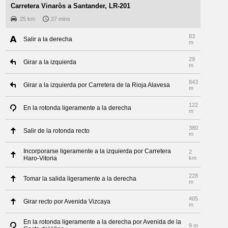
Carretera Vinaròs a Santander, LR-201
25 km
27 mins
83
Salir a la derecha
m
29
Girar a la izquierda
m
843
Girar a la izquierda por Carretera de la Rioja Alavesa
m
122
En la rotonda ligeramente a la derecha
m
380
Salir de la rotonda recto
m
Incorporarse ligeramente a la izquierda por Carretera
2
Haro-Vitoria
km
228
Tomar la salida ligeramente a la derecha
m
405
Girar recto por Avenida Vizcaya
m
En la rotonda ligeramente a la derecha por Avenida de la
9 m