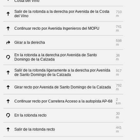
Costa del Vino
Salir de la rotonda a la derecha por Avenida de la Costa
710
del Vino
m
741
Continuar recto por Avenida Ingenieros del MOPU
m
598
Girar a la derecha
m
En la rotonda a la derecha por Avenida de Santo
36
Domingo de la Calzada
m
Salir de la rotonda ligeramente a la derecha por Avenida
917
de Santo Domingo de la Calzada
m
792
Girar recto por Avenida de Santo Domingo de la Calzada
m
2
Continuar recto por Carretera Acceso a la autopista AP-68
km
30
En la rotonda recto
m
441
Salir de la rotonda recto
m