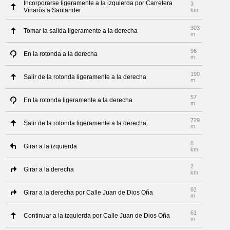
Incorporarse ligeramente a la izquierda por Carretera
3
Vinaròs a Santander
km
303
Tomar la salida ligeramente a la derecha
m
96
En la rotonda a la derecha
m
190
Salir de la rotonda ligeramente a la derecha
m
57
En la rotonda ligeramente a la derecha
m
729
Salir de la rotonda ligeramente a la derecha
m
8
Girar a la izquierda
km
2
Girar a la derecha
km
82
Girar a la derecha por Calle Juan de Dios Oña
m
61
Continuar a la izquierda por Calle Juan de Dios Oña
m