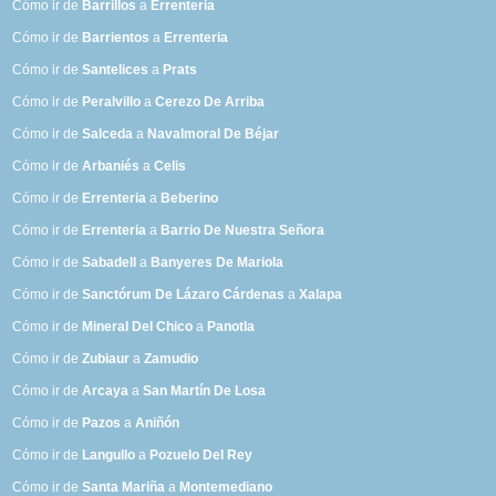
Cómo ir de
Barrillos
a
Errenteria
Cómo ir de
Barrientos
a
Errenteria
Cómo ir de
Santelices
a
Prats
Cómo ir de
Peralvillo
a
Cerezo De Arriba
Cómo ir de
Salceda
a
Navalmoral De Béjar
Cómo ir de
Arbaniés
a
Celis
Cómo ir de
Errenteria
a
Beberino
Cómo ir de
Errenteria
a
Barrio De Nuestra Señora
Cómo ir de
Sabadell
a
Banyeres De Mariola
Cómo ir de
Sanctórum De Lázaro Cárdenas
a
Xalapa
Cómo ir de
Mineral Del Chico
a
Panotla
Cómo ir de
Zubiaur
a
Zamudio
Cómo ir de
Arcaya
a
San Martín De Losa
Cómo ir de
Pazos
a
Aniñón
Cómo ir de
Langullo
a
Pozuelo Del Rey
Cómo ir de
Santa Mariña
a
Montemediano