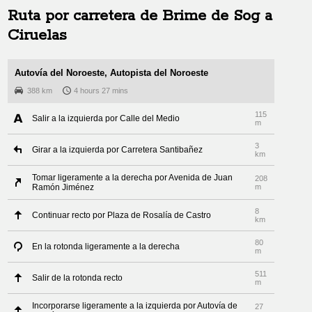
Ruta por carretera de
Brime de Sog
a
Ciruelas
Autovía del Noroeste, Autopista del Noroeste
388 km
4 hours 27 mins
115
Salir a la izquierda por Calle del Medio
m
3
Girar a la izquierda por Carretera Santibañez
km
Tomar ligeramente a la derecha por Avenida de Juan
208
Ramón Jiménez
m
8
Continuar recto por Plaza de Rosalía de Castro
km
80
En la rotonda ligeramente a la derecha
m
511
Salir de la rotonda recto
m
Incorporarse ligeramente a la izquierda por Autovía de
27