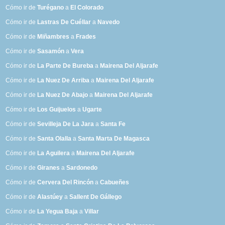
Cómo ir de
Turégano
a
El Colorado
Cómo ir de
Lastras De Cuéllar
a
Navedo
Cómo ir de
Miñambres
a
Frades
Cómo ir de
Sasamón
a
Vera
Cómo ir de
La Parte De Bureba
a
Mairena Del Aljarafe
Cómo ir de
La Nuez De Arriba
a
Mairena Del Aljarafe
Cómo ir de
La Nuez De Abajo
a
Mairena Del Aljarafe
Cómo ir de
Los Guijuelos
a
Ugarte
Cómo ir de
Sevilleja De La Jara
a
Santa Fe
Cómo ir de
Santa Olalla
a
Santa Marta De Magasca
Cómo ir de
La Aguilera
a
Mairena Del Aljarafe
Cómo ir de
Giranes
a
Sardonedo
Cómo ir de
Cervera Del Rincón
a
Cabueñes
Cómo ir de
Alastúey
a
Sallent De Gállego
Cómo ir de
La Yegua Baja
a
Villar