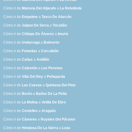
Cómo ir de
Mairena Del Aljarafe
a
La Rebolleda
Cómo ir de
Empalme
a
Taxco De Alarcón
Cómo ir de
Jalpan De Serra
a
Tocatlán
Cómo ir de
Chilapa De Álvarez
a
Imuris
Cómo ir de
Undurraga
a
Boimorto
Cómo ir de
Fontellas
a
Corcubión
Cómo ir de
Cañas
a
Antillón
Cómo ir de
Cabretón
a
Los Perenos
Cómo ir de
Villa Del Rey
a
Peñaparda
Cómo ir de
Las Cuevas
a
Quintana Del Pino
Cómo ir de
Berén
a
Baños De La Peña
Cómo ir de
La Molina
a
Velilla De Ebro
Cómo ir de
Centelles
a
Araguás
Cómo ir de
Cànoves
a
Ruyales Del Páramo
Cómo ir de
Hinojosa De La Sierra
a
Loza