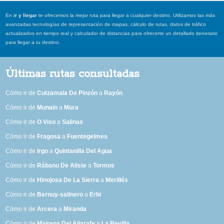
En
ir y llegar
te ofrecemos la mejor ruta para llegar a cualquier destino. Utilizamos las más
avanzadas tecnologías de representación de mapas, cálculo de rutas, datos de tráfico
actualizados en tiempo real y calculador de distancias para ofrecerte un detallado itenerario
para llegar a tu destino.
Últimas rutas consultadas
Cómo ir de
Cutzamala De Pinzón
a
Rayón
Cómo ir de
Munain
a
Mura
Cómo ir de
O Viso
a
Salinas
Cómo ir de
Fragosa
a
Fuentegelmes
Cómo ir de
Irgo
a
Quintanilla Del Agua
Cómo ir de
Rábano De Aliste
a
Tormos
Cómo ir de
Hinojosa De La Sierra
a
Merillés
Cómo ir de
Bernuy-salinero
a
Erbi
Cómo ir de
Arcera
a
Miranda
Cómo ir de
Mairena Del Aljarafe
a
La Revilla