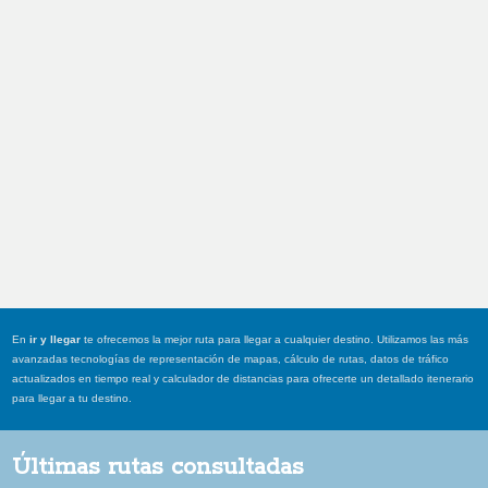
En
ir y llegar
te ofrecemos la mejor ruta para llegar a cualquier destino. Utilizamos las más
avanzadas tecnologías de representación de mapas, cálculo de rutas, datos de tráfico
actualizados en tiempo real y calculador de distancias para ofrecerte un detallado itenerario
para llegar a tu destino.
Últimas rutas consultadas