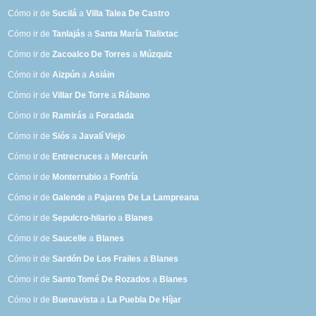
Cómo ir de
Sucilá
a
Villa Talea De Castro
Cómo ir de
Tanlajás
a
Santa María Tlalixtac
Cómo ir de
Zacoalco De Torres
a
Múzquiz
Cómo ir de
Aizpún
a
Asiáin
Cómo ir de
Villar De Torre
a
Rábano
Cómo ir de
Ramirás
a
Foradada
Cómo ir de
Siós
a
Javalí Viejo
Cómo ir de
Entrecruces
a
Mercurín
Cómo ir de
Monterrubio
a
Fonfría
Cómo ir de
Galende
a
Pajares De La Lampreana
Cómo ir de
Sepulcro-hilario
a
Blanes
Cómo ir de
Saucelle
a
Blanes
Cómo ir de
Sardón De Los Frailes
a
Blanes
Cómo ir de
Santo Tomé De Rozados
a
Blanes
Cómo ir de
Buenavista
a
La Puebla De Híjar