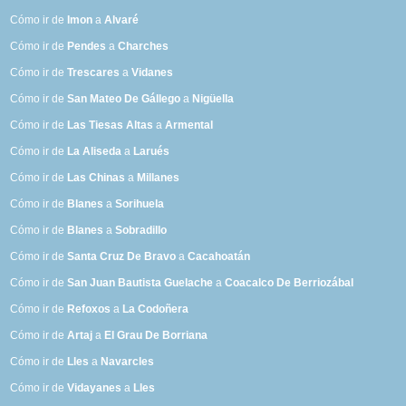
Cómo ir de
Imon
a
Alvaré
Cómo ir de
Pendes
a
Charches
Cómo ir de
Trescares
a
Vidanes
Cómo ir de
San Mateo De Gállego
a
Nigüella
Cómo ir de
Las Tiesas Altas
a
Armental
Cómo ir de
La Aliseda
a
Larués
Cómo ir de
Las Chinas
a
Millanes
Cómo ir de
Blanes
a
Sorihuela
Cómo ir de
Blanes
a
Sobradillo
Cómo ir de
Santa Cruz De Bravo
a
Cacahoatán
Cómo ir de
San Juan Bautista Guelache
a
Coacalco De Berriozábal
Cómo ir de
Refoxos
a
La Codoñera
Cómo ir de
Artaj
a
El Grau De Borriana
Cómo ir de
Lles
a
Navarcles
Cómo ir de
Vidayanes
a
Lles