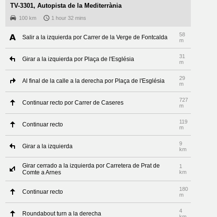
TV-3301, Autopista de la Mediterrània
100 km
1 hour 32 mins
58
Salir a la izquierda por Carrer de la Verge de Fontcalda
m
31
Girar a la izquierda por Plaça de l'Església
m
29
Al final de la calle a la derecha por Plaça de l'Església
m
727
Continuar recto por Carrer de Caseres
m
119
Continuar recto
m
9
Girar a la izquierda
km
Girar cerrado a la izquierda por Carretera de Prat de
1
Comte a Arnes
km
180
Continuar recto
m
4
Roundabout turn a la derecha
km