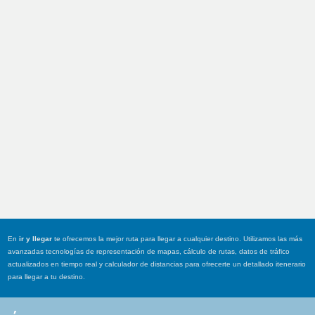
En
ir y llegar
te ofrecemos la mejor ruta para llegar a cualquier destino. Utilizamos las más
avanzadas tecnologías de representación de mapas, cálculo de rutas, datos de tráfico
actualizados en tiempo real y calculador de distancias para ofrecerte un detallado itenerario
para llegar a tu destino.