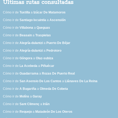
Últimas rutas consultadas
Cómo ir de
Tuxtilla
a
Izúcar De Matamoros
Cómo ir de
Santiago Ixcuintla
a
Ascensión
Cómo ir de
Villabona
a
Queguas
Cómo ir de
Beasain
a
Traspielas
Cómo ir de
Alegría-dulantzi
a
Puerto De Béjar
Cómo ir de
Alegría-dulantzi
a
Pedrotoro
Cómo ir de
Góngora
a
Olaz-subiza
Cómo ir de
La Acebeda
a
Piñuécar
Cómo ir de
Guadarrama
a
Rozas De Puerto Real
Cómo ir de
San Asensio De Los Cantos
a
Llánaves De La Reina
Cómo ir de
A Bugariña
a
Olmeda De Cobeta
Cómo ir de
Molíns
a
Garay
Cómo ir de
Sant Climenç
a
Irián
Cómo ir de
Requejo
a
Matadeón De Los Oteros