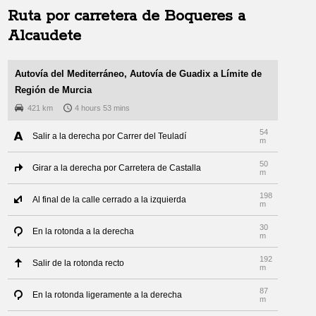
Ruta por carretera de
Boqueres
a
Alcaudete
Autovía del Mediterráneo, Autovía de Guadix a Límite de
Región de Murcia
421 km
4 hours 53 mins
54
Salir a la derecha por Carrer del Teuladí
m
50
Girar a la derecha por Carretera de Castalla
m
198
Al final de la calle cerrado a la izquierda
m
30
En la rotonda a la derecha
m
192
Salir de la rotonda recto
m
87
En la rotonda ligeramente a la derecha
m