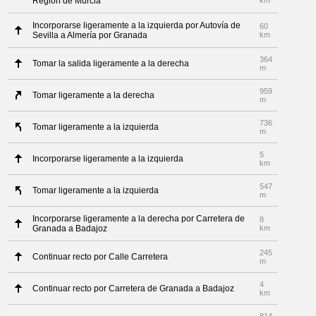
Región de Murcia
km
Incorporarse ligeramente a la izquierda por Autovía de
60
Sevilla a Almería por Granada
km
364
Tomar la salida ligeramente a la derecha
m
959
Tomar ligeramente a la derecha
m
736
Tomar ligeramente a la izquierda
m
5
Incorporarse ligeramente a la izquierda
km
547
Tomar ligeramente a la izquierda
m
Incorporarse ligeramente a la derecha por Carretera de
8
Granada a Badajoz
km
245
Continuar recto por Calle Carretera
m
4
Continuar recto por Carretera de Granada a Badajoz
km