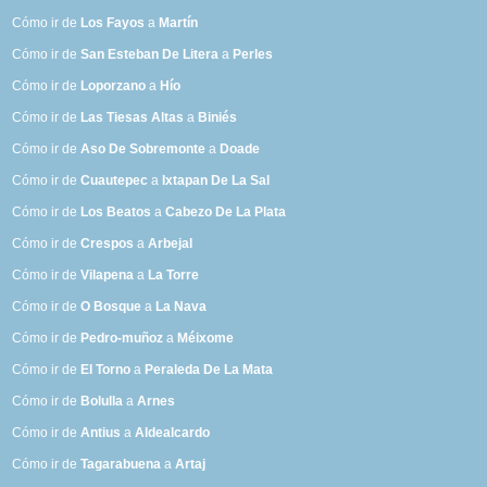
Cómo ir de
Los Fayos
a
Martín
Cómo ir de
San Esteban De Litera
a
Perles
Cómo ir de
Loporzano
a
Hío
Cómo ir de
Las Tiesas Altas
a
Biniés
Cómo ir de
Aso De Sobremonte
a
Doade
Cómo ir de
Cuautepec
a
Ixtapan De La Sal
Cómo ir de
Los Beatos
a
Cabezo De La Plata
Cómo ir de
Crespos
a
Arbejal
Cómo ir de
Vilapena
a
La Torre
Cómo ir de
O Bosque
a
La Nava
Cómo ir de
Pedro-muñoz
a
Méixome
Cómo ir de
El Torno
a
Peraleda De La Mata
Cómo ir de
Bolulla
a
Arnes
Cómo ir de
Antius
a
Aldealcardo
Cómo ir de
Tagarabuena
a
Artaj