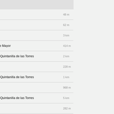
48 m
62 m
3 km
lle Mayor
414 m
Quintanilla de las Torres
2 km
228 m
Quintanilla de las Torres
1 km
968 m
Quintanilla de las Torres
5 km
282 m