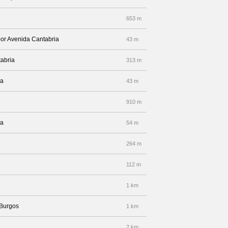
653 m
por Avenida Cantabria
43 m
tabria
313 m
ia
43 m
910 m
ia
54 m
264 m
112 m
1 km
 Burgos
1 km
2 km