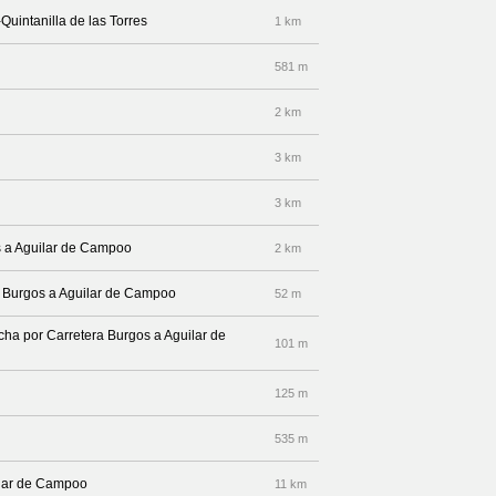
Quintanilla de las Torres
1 km
581 m
2 km
3 km
3 km
os a Aguilar de Campoo
2 km
ra Burgos a Aguilar de Campoo
52 m
echa por Carretera Burgos a Aguilar de
101 m
125 m
535 m
ilar de Campoo
11 km