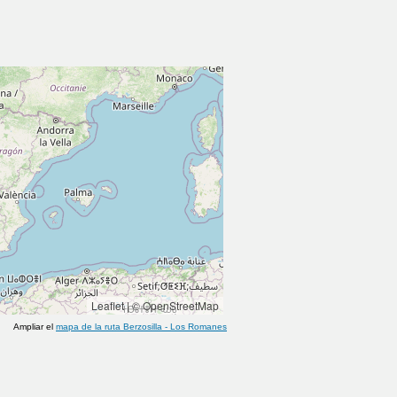
Leaflet
|
© OpenStreetMap
Ampliar el
mapa de la ruta
Berzosilla
-
Los Romanes