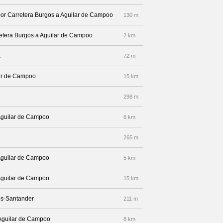
 por Carretera Burgos a Aguilar de Campoo
130 m
rretera Burgos a Aguilar de Campoo
2 km
a
72 m
lar de Campoo
15 km
298 m
 Aguilar de Campoo
6 km
265 m
 Aguilar de Campoo
5 km
 Aguilar de Campoo
15 km
os-Santander
211 m
 Aguilar de Campoo
8 km