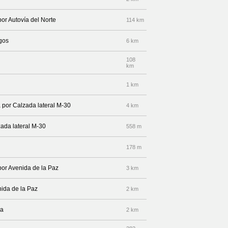
por Autovía del Norte
114 km
rgos
6 km
108
km
1 km
a por Calzada lateral M-30
4 km
ada lateral M-30
558 m
178 m
por Avenida de la Paz
3 km
nida de la Paz
2 km
da
2 km