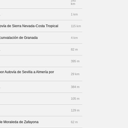
282
km
a
1 km
tovía de Sierra Nevada-Costa Tropical
115 km
ircunvalación de Granada
4 km
a
82 m
395 m
por Autovía de Sevilla a Almería por
29 km
a
384 m
105 m
129 m
 de Moraleda de Zafayona
62 m