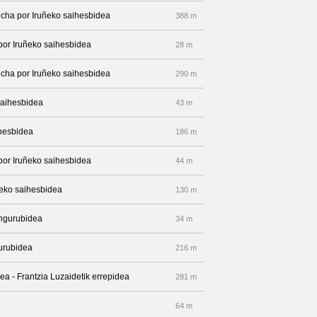
recha por Iruñeko saihesbidea
388 m
 por Iruñeko saihesbidea
28 m
recha por Iruñeko saihesbidea
290 m
saihesbidea
43 m
ihesbidea
186 m
 por Iruñeko saihesbidea
44 m
uñeko saihesbidea
130 m
Ingurubidea
34 m
gurubidea
216 m
ea - Frantzia Luzaidetik errepidea
281 m
64 m