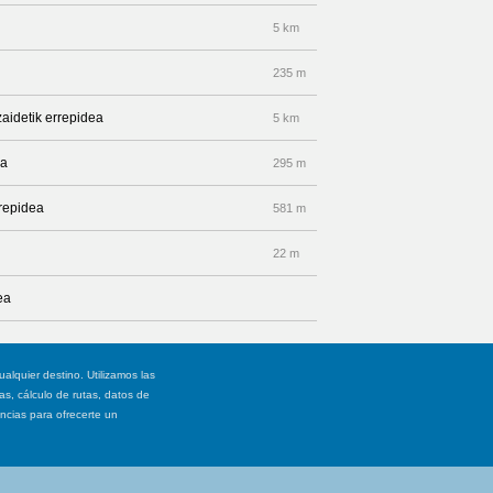
5 km
235 m
zaidetik errepidea
5 km
ea
295 m
rrepidea
581 m
22 m
ea
ualquier destino. Utilizamos las
, cálculo de rutas, datos de
ancias para ofrecerte un