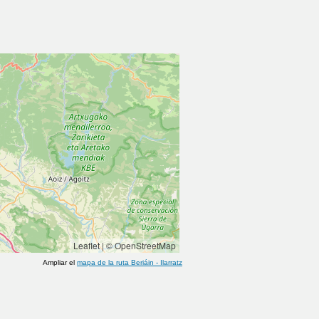
Leaflet
|
© OpenStreetMap
Ampliar el
mapa de la ruta
Beriáin
-
Ilarratz