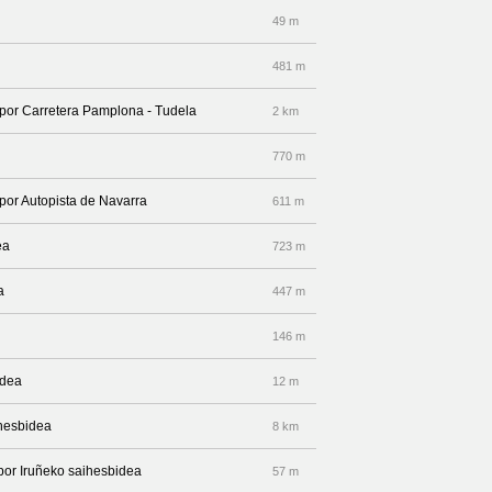
49 m
481 m
a por Carretera Pamplona - Tudela
2 km
770 m
 por Autopista de Navarra
611 m
ea
723 m
a
447 m
146 m
idea
12 m
ihesbidea
8 km
 por Iruñeko saihesbidea
57 m