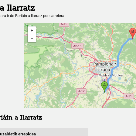
a
Ilarratz
ara ir de
Beriáin
a
Ilarratz
por carretera.
iáin
a
Ilarratz
Luzaidetik errepidea