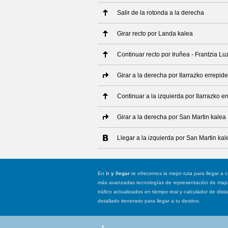
Salir de la rotonda a la derecha
Girar recto por Landa kalea
Continuar recto por Iruñea - Frantzia Lu
Girar a la derecha por Ilarrazko errepid
Continuar a la izquierda por Ilarrazko e
Girar a la derecha por San Martin kalea
Llegar a la izquierda por San Martin kal
En
ir y llegar
te ofrecemos la mejor ruta para llegar a c
más avanzadas tecnologías de representación de mapas
tráfico actualizados en tiempo real y calculador de dist
detallado itenerario para llegar a tu destino.