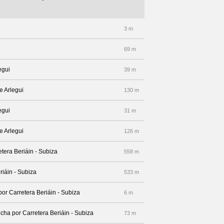
3 m
69 m
egui
39 m
e Arlegui
130 m
egui
31 m
e Arlegui
126 m
retera Beriáin - Subiza
558 m
riáin - Subiza
533 m
por Carretera Beriáin - Subiza
6 m
echa por Carretera Beriáin - Subiza
73 m