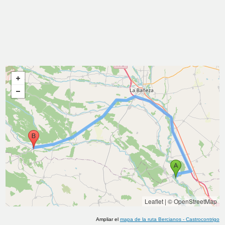
Leaflet
|
© OpenStreetMap
Ampliar el
mapa de la ruta
Bercianos
-
Castrocontrigo