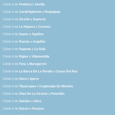
Cómo ir de
Fontioso
a
Sevilla
Cómo ir de
Cardeñajimeno
a
Requejada
Cómo ir de
Alcorlo
a
Suances
Cómo ir de
La Higuera
a
Casetas
Cómo ir de
Suano
a
Aguións
Cómo ir de
Ruesta
a
Argallón
Cómo ir de
Saganta
a
La Guía
Cómo ir de
Riglos
a
Villamantilla
Cómo ir de
Fonz
a
Murugarren
Cómo ir de
La Barca De La Florida
a
Casas Del Rey
Cómo ir de
Siero
a
Igorre
Cómo ir de
Tlayacapan
a
Cuajimalpa De Morelos
Cómo ir de
Silao De La Victoria
a
Poncitlán
Cómo ir de
Güeñes
a
Siero
Cómo ir de
Gaceo
a
Fanzara