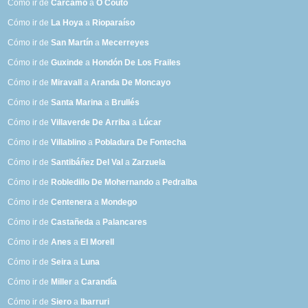
Cómo ir de
Cárcamo
a
O Couto
Cómo ir de
La Hoya
a
Rioparaíso
Cómo ir de
San Martín
a
Mecerreyes
Cómo ir de
Guxinde
a
Hondón De Los Frailes
Cómo ir de
Miravall
a
Aranda De Moncayo
Cómo ir de
Santa Marina
a
Brullés
Cómo ir de
Villaverde De Arriba
a
Lúcar
Cómo ir de
Villablino
a
Pobladura De Fontecha
Cómo ir de
Santibáñez Del Val
a
Zarzuela
Cómo ir de
Robledillo De Mohernando
a
Pedralba
Cómo ir de
Centenera
a
Mondego
Cómo ir de
Castañeda
a
Palancares
Cómo ir de
Anes
a
El Morell
Cómo ir de
Seira
a
Luna
Cómo ir de
Miller
a
Carandía
Cómo ir de
Siero
a
Ibarruri