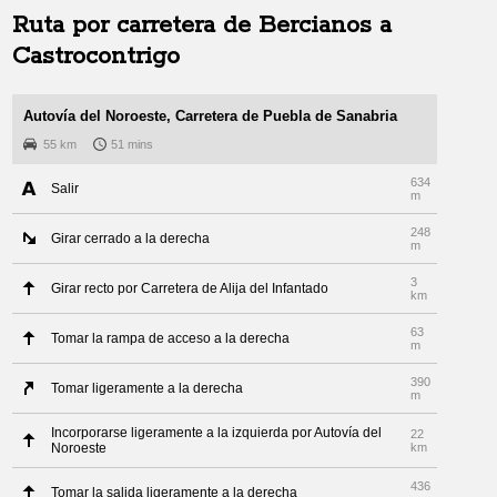
Ruta por carretera de
Bercianos
a
Castrocontrigo
Autovía del Noroeste, Carretera de Puebla de Sanabria
55 km
51 mins
634
Salir
m
248
Girar cerrado a la derecha
m
3
Girar recto por Carretera de Alija del Infantado
km
63
Tomar la rampa de acceso a la derecha
m
390
Tomar ligeramente a la derecha
m
Incorporarse ligeramente a la izquierda por Autovía del
22
Noroeste
km
436
Tomar la salida ligeramente a la derecha