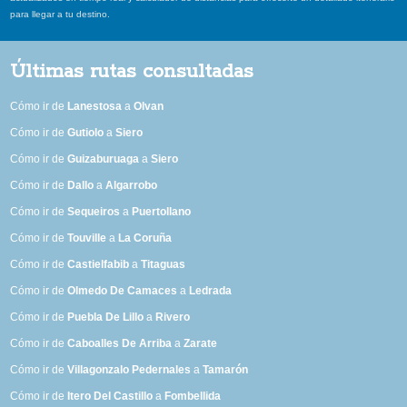
para llegar a tu destino.
Últimas rutas consultadas
Cómo ir de
Lanestosa
a
Olvan
Cómo ir de
Gutiolo
a
Siero
Cómo ir de
Guizaburuaga
a
Siero
Cómo ir de
Dallo
a
Algarrobo
Cómo ir de
Sequeiros
a
Puertollano
Cómo ir de
Touville
a
La Coruña
Cómo ir de
Castielfabib
a
Titaguas
Cómo ir de
Olmedo De Camaces
a
Ledrada
Cómo ir de
Puebla De Lillo
a
Rivero
Cómo ir de
Caboalles De Arriba
a
Zarate
Cómo ir de
Villagonzalo Pedernales
a
Tamarón
Cómo ir de
Itero Del Castillo
a
Fombellida