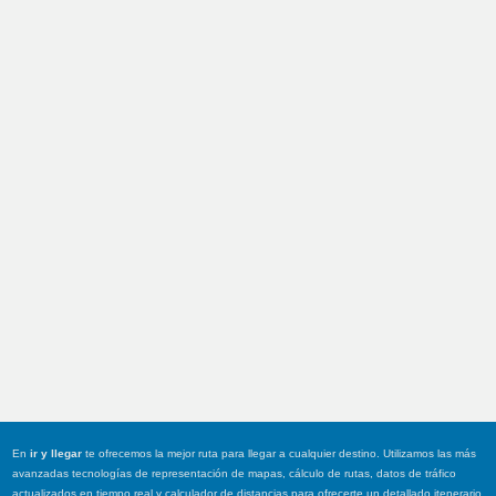
En
ir y llegar
te ofrecemos la mejor ruta para llegar a cualquier destino. Utilizamos las más
avanzadas tecnologías de representación de mapas, cálculo de rutas, datos de tráfico
actualizados en tiempo real y calculador de distancias para ofrecerte un detallado itenerario