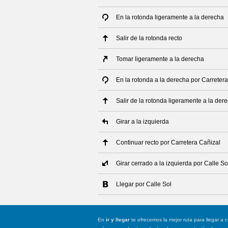
En la rotonda ligeramente a la derecha
Salir de la rotonda recto
Tomar ligeramente a la derecha
En la rotonda a la derecha por Carrete
Salir de la rotonda ligeramente a la de
Girar a la izquierda
Continuar recto por Carretera Cañizal
Girar cerrado a la izquierda por Calle So
Llegar por Calle Sol
En
ir y llegar
te ofrecemos la mejor ruta para llegar a c