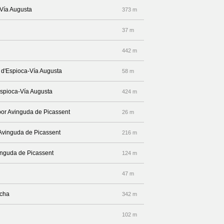
-Vía Augusta
373 m
37 m
442 m
 d'Espioca-Vía Augusta
58 m
'Espioca-Vía Augusta
424 m
por Avinguda de Picassent
26 m
 Avinguda de Picassent
216 m
inguda de Picassent
124 m
47 m
echa
342 m
102 m