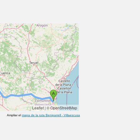
Leaflet
|
© OpenStreetMap
Ampliar el
mapa de la ruta
Beniparrell
-
Villaescusa