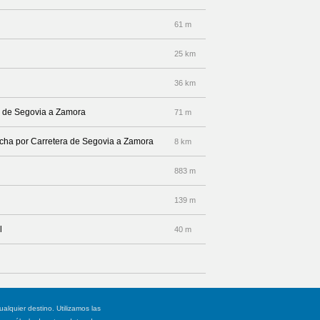
61 m
25 km
36 km
ra de Segovia a Zamora
71 m
recha por Carretera de Segovia a Zamora
8 km
883 m
139 m
l
40 m
ualquier destino. Utilizamos las