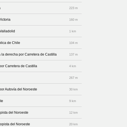
a
223 m
ictoria
160 m
Valladolid
1 km
lica de Chile
104 m
la derecha por Carretera de Castilla
137 m
por Carretera de Castilla
4 km
267 m
por Autovía del Noroeste
30 km
te
9 km
pista del Noroeste
12 km
topista del Noroeste
20 km