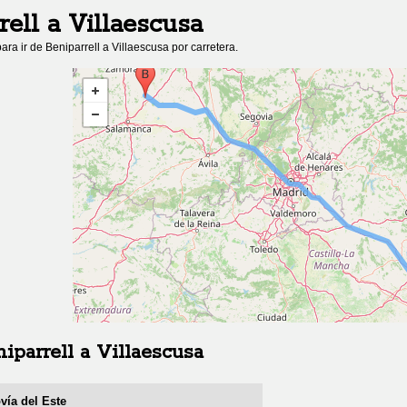
rell
a
Villaescusa
ara ir de
Beniparrell
a
Villaescusa
por carretera.
iparrell
a
Villaescusa
ovía del Este