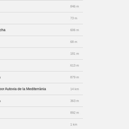
846 m
73 m
echa
606 m
68 m
181 m
613 m
a
879 m
por Autovia de la Mediterrània
14 km
a
363 m
892 m
1 km