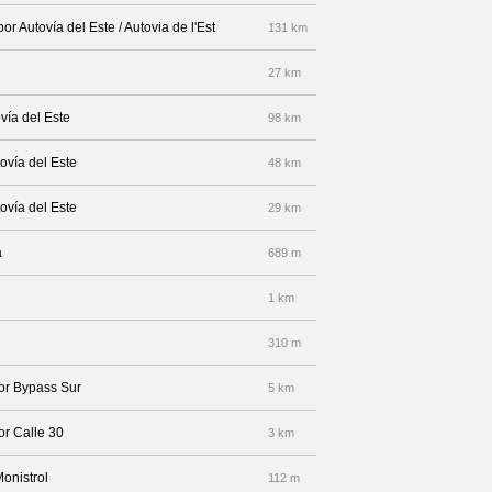
or Autovía del Este / Autovia de l'Est
131 km
27 km
vía del Este
98 km
ovía del Este
48 km
ovía del Este
29 km
a
689 m
1 km
310 m
por Bypass Sur
5 km
or Calle 30
3 km
onistrol
112 m