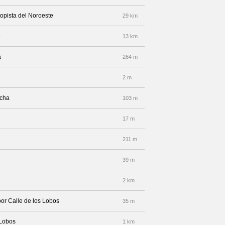
topista del Noroeste
29 km
e
13 km
a
264 m
2 m
echa
103 m
17 m
211 m
39 m
2 km
por Calle de los Lobos
35 m
 Lobos
1 km