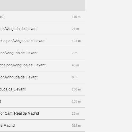
nt
116 m
por Avinguda de Llevant
21 m
echa por Avinguda de Llevant
167 m
por Avinguda de Llevant
7 m
echa por Avinguda de Llevant
46 m
por Avinguda de Llevant
9 m
nguda de Llevant
186 m
d
155 m
 por Camí Real de Madrid
26 m
 de Madrid
332 m