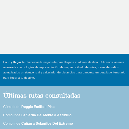
En
ir y llegar
te ofrecemos la mejor ruta para llegar a cualquier destino. Utilizamos las más
avanzadas tecnologías de representación de mapas, cálculo de rutas, datos de tráfico
actualizados en tiempo real y calculador de distancias para ofrecerte un detallado itenerario
para llegar a tu destino.
Últimas rutas consultadas
Cómo ir de
Reggio Emilia
a
Pisa
Cómo ir de
La Serna Del Monte
a
Astudillo
Cómo ir de
Cutián
a
Solanillos Del Extremo