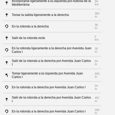
Incorporarse ligeramente a la izquierda por Autovia de la
34
Mediterrània
km
362
Tomar la salida ligeramente a la derecha
m
36
En la rotonda a la derecha
m
2
Salir de la rotonda recto
km
En la rotonda ligeramente a la derecha por Avenida Juan
30
Carlos I
m
Salir de la rotonda a la derecha por Avenida Juan Carlos
54
I
m
Tomar ligeramente a la izquierda por Avenida Juan
203
Carlos I
m
24
En la rotonda a la derecha por Avenida Juan Carlos I
m
Salir de la rotonda a la derecha por Avenida Juan Carlos
457
I
m
184
En la rotonda a la derecha por Avenida Juan Carlos I
m