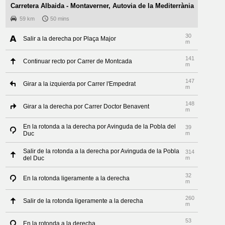
Carretera Albaida - Montaverner, Autovia de la Mediterrània
59 km
50 mins
30
Salir a la derecha por Plaça Major
m
141
Continuar recto por Carrer de Montcada
m
147
Girar a la izquierda por Carrer l'Empedrat
m
148
Girar a la derecha por Carrer Doctor Benavent
m
En la rotonda a la derecha por Avinguda de la Pobla del
39
Duc
m
Salir de la rotonda a la derecha por Avinguda de la Pobla
314
del Duc
m
32
En la rotonda ligeramente a la derecha
m
260
Salir de la rotonda ligeramente a la derecha
m
53
En la rotonda a la derecha