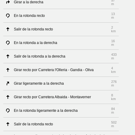
57
Girar a la derecha
m
13
En la rotonda recto
m
2
Salir de la rotonda recto
km
16
En la rotonda a la derecha
m
433
Salir de la rotonda a la derecha
m
4
Girar recto por Carretera l'Olleria - Gandia - Oliva
km
276
Girar ligeramente a la derecha
m
8
Girar recto por Carretera Albaida - Montaverner
km
84
En la rotonda ligeramente a la derecha
m
502
Salir de la rotonda recto
m