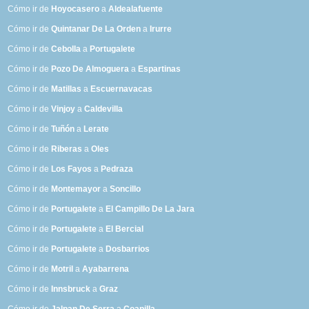
Cómo ir de
Hoyocasero
a
Aldealafuente
Cómo ir de
Quintanar De La Orden
a
Irurre
Cómo ir de
Cebolla
a
Portugalete
Cómo ir de
Pozo De Almoguera
a
Espartinas
Cómo ir de
Matillas
a
Escuernavacas
Cómo ir de
Vinjoy
a
Caldevilla
Cómo ir de
Tuñón
a
Lerate
Cómo ir de
Riberas
a
Oles
Cómo ir de
Los Fayos
a
Pedraza
Cómo ir de
Montemayor
a
Soncillo
Cómo ir de
Portugalete
a
El Campillo De La Jara
Cómo ir de
Portugalete
a
El Bercial
Cómo ir de
Portugalete
a
Dosbarrios
Cómo ir de
Motril
a
Ayabarrena
Cómo ir de
Innsbruck
a
Graz