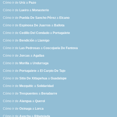
Cómo ir de
Uriz
a
Pazo
Cómo ir de
Lueiro
a
Monasterio
Cómo ir de
Puebla De Sancho Pérez
a
Elcano
Cómo ir de
Espinosa De Juarros
a
Ballota
Cómo ir de
Cedillo Del Condado
a
Portugalete
Cómo ir de
Bendición
a
Llamigo
Cómo ir de
Las Pedrosas
a
Coscojuela De Fantova
Cómo ir de
Jorcas
a
Agallas
Cómo ir de
Morilla
a
Undurraga
Cómo ir de
Portugalete
a
El Carpio De Tajo
Cómo ir de
Sitio De Xitlapehua
a
Guadalupe
Cómo ir de
Mezquitic
a
Solidaridad
Cómo ir de
Trespuentes
a
Benabarre
Cómo ir de
Alangua
a
Querol
Cómo ir de
Osinaga
a
Lorca
Cómo ir de
Ayechu
a
Ribatejada