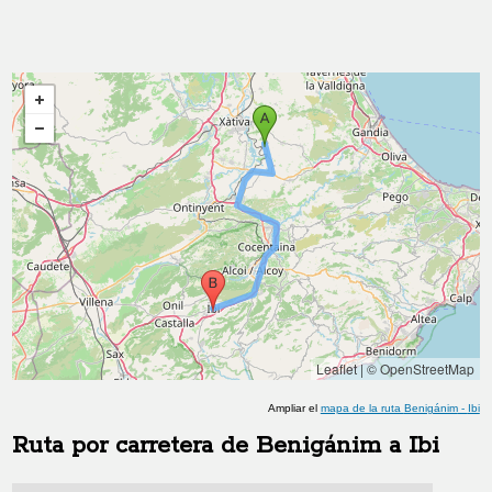
Leaflet
|
© OpenStreetMap
Ampliar el
mapa de la ruta
Benigánim
-
Ibi
Ruta por carretera de
Benigánim
a
Ibi