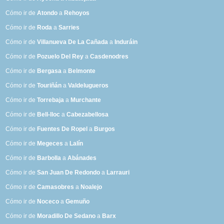
Cómo ir de
Atondo
a
Rehoyos
Cómo ir de
Roda
a
Sarries
Cómo ir de
Villanueva De La Cañada
a
Induráin
Cómo ir de
Pozuelo Del Rey
a
Casdenodres
Cómo ir de
Bergasa
a
Belmonte
Cómo ir de
Touriñán
a
Valdelugueros
Cómo ir de
Torrebaja
a
Murchante
Cómo ir de
Bell-lloc
a
Cabezabellosa
Cómo ir de
Fuentes De Ropel
a
Burgos
Cómo ir de
Megeces
a
Lalín
Cómo ir de
Barbolla
a
Abánades
Cómo ir de
San Juan De Redondo
a
Larrauri
Cómo ir de
Camasobres
a
Noalejo
Cómo ir de
Noceco
a
Gemuño
Cómo ir de
Moradillo De Sedano
a
Barx