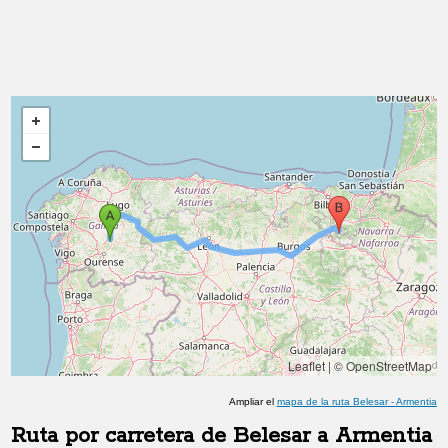
Leaflet
|
© OpenStreetMap
Ampliar el
mapa de la ruta
Belesar
-
Armentia
Ruta por carretera de
Belesar
a
Armentia