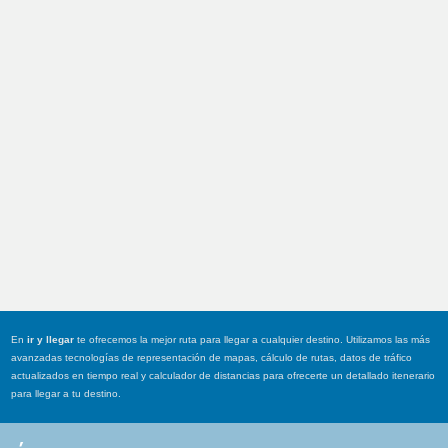
En
ir y llegar
te ofrecemos la mejor ruta para llegar a cualquier destino. Utilizamos las más
avanzadas tecnologías de representación de mapas, cálculo de rutas, datos de tráfico
actualizados en tiempo real y calculador de distancias para ofrecerte un detallado itenerario
para llegar a tu destino.