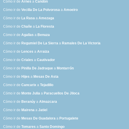
Cómo ir de
Arnes
a
Candón
Cómo ir de
Vecilla De La Polvorosa
a
Amoeiro
Cómo ir de
La Rasa
a
Amezaga
Cómo ir de
Chañe
a
La Floresta
Cómo ir de
Agallas
a
Benuza
Cómo ir de
Regumiel De La Sierra
a
Ramales De La Victoria
Cómo ir de
Lences
a
Arraiza
Cómo ir de
Criales
a
Cautivador
Cómo ir de
Pinilla De Jadraque
a
Montarrón
Cómo ir de
Hijes
a
Mesas De Asta
Cómo ir de
Cancarix
a
Tejadillo
Cómo ir de
Monte Julia
a
Paracuellos De Jiloca
Cómo ir de
Beranúy
a
Almazcara
Cómo ir de
Mairena
a
Jatiel
Cómo ir de
Mesas De Guadalora
a
Portugalete
Cómo ir de
Tomares
a
Santo Domingo