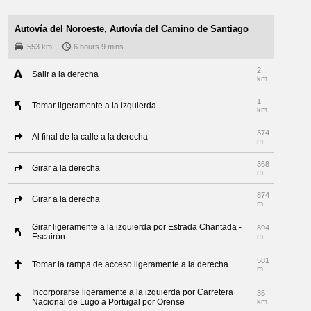
Autovía del Noroeste, Autovía del Camino de Santiago
553 km
6 hours 9 mins
2
Salir a la derecha
km
1
Tomar ligeramente a la izquierda
km
374
Al final de la calle a la derecha
m
368
Girar a la derecha
m
874
Girar a la derecha
m
Girar ligeramente a la izquierda por Estrada Chantada -
894
Escairón
m
581
Tomar la rampa de acceso ligeramente a la derecha
m
Incorporarse ligeramente a la izquierda por Carretera
35
Nacional de Lugo a Portugal por Orense
km