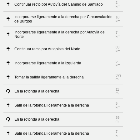
2
Continuar recto por Autovía del Camino de Santiago
km
Incorporarse ligeramente a la derecha por Circunvalación
10
de Burgos
km
Incorporarse ligeramente a la derecha por Autovía del
7
Norte
km
83
Continuar recto por Autopista del Norte
km
5
Incorporarse ligeramente a la izquierda
km
379
Tomar la salida ligeramente a la derecha
m
11
En la rotonda a la derecha
m
5
Salir de la rotonda ligeramente a la derecha
km
39
En la rotonda a la derecha
m
7
Salir de la rotonda ligeramente a la derecha
km