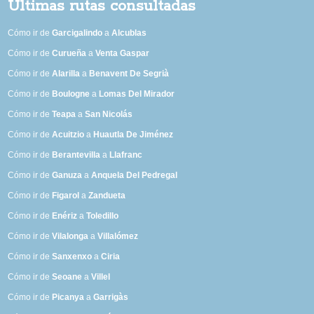
Últimas rutas consultadas
Cómo ir de
Garcigalindo
a
Alcublas
Cómo ir de
Curueña
a
Venta Gaspar
Cómo ir de
Alarilla
a
Benavent De Segrià
Cómo ir de
Boulogne
a
Lomas Del Mirador
Cómo ir de
Teapa
a
San Nicolás
Cómo ir de
Acuitzio
a
Huautla De Jiménez
Cómo ir de
Berantevilla
a
Llafranc
Cómo ir de
Ganuza
a
Anquela Del Pedregal
Cómo ir de
Figarol
a
Zandueta
Cómo ir de
Enériz
a
Toledillo
Cómo ir de
Vilalonga
a
Villalómez
Cómo ir de
Sanxenxo
a
Ciria
Cómo ir de
Seoane
a
Villel
Cómo ir de
Picanya
a
Garrigàs