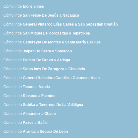
Cómo ir de
Elche
a
Ines
Cómo ir de
San Felipe De Jesús
a
Nacajuca
Cómo ir de
General Plutarco Elías Calles
a
San Sebastián Coatlán
Cómo ir de
San Miguel De Horcasitas
a
Tepetlixpa
Cómo ir de
Cadereyta De Montes
a
Santa María Del Tule
Cómo ir de
Jalpan De Serra
a
Soteapan
Cómo ir de
Palmar De Bravo
a
Arriaga
Cómo ir de
Santa Inés De Zaragoza
a
Chavinda
Cómo ir de
General Heliodoro Castillo
a
Coatecas Altas
Cómo ir de
Tecate
a
Axutla
Cómo ir de
Ríoseco
a
Fuentes
Cómo ir de
Gabika
a
Tavernes De La Valldigna
Cómo ir de
Almándoz
a
Obeso
Cómo ir de
Pazos
a
Baíllo
Cómo ir de
Aranga
a
Segura De León