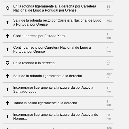
En la rotonda ligeramente a la derecha por Carretera
14
Nacional de Lugo a Portugal por Orense
m
Salir de la rotonda recto por Carretera Nacional de Lugo
303
a Portugal por Orense
m
1
Continuar recto por Estrada Xeral
km
Continuar recto por Carretera Nacional de Lugo a
8
Portugal por Orense
km
61
En la rotonda a la derecha
m
487
Salir de la rotonda ligeramente a la derecha
m
Incorporarse ligeramente a la izquierda por Autovía
11
Santiago-Lugo
km
1
Tomar la salida ligeramente a la derecha
km
Incorporarse ligeramente a la izquierda por Autovía do
58
Noroeste
km
106