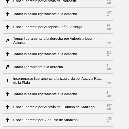
Continuar recto por Autovía del Noroeste
km
887
Tomar la salida ligeramente a la derecha
m
28
Continuar recto por Autopista León - Astorga
km
Tomar ligeramente a la derecha por Autopista León -
9
Astorga
km
116
Tomar la salida ligeramente a la derecha
m
1
Tomar ligeramente a la derecha
km
Incorporarse ligeramente a la izquierda por Autovía Ruta
8
de la Plata
km
1
Tomar la salida ligeramente a la derecha
km
157
Continuar recto por Autovía del Camino de Santiago
km
842
Continuar recto por Viaducto de Arlanzón
m