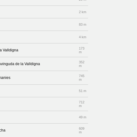
2 km
83 m
4 km
173
a Valldigna
m
352
Avinguda de la Valldigna
m
745
manies
m
51 m
712
m
49 m
609
echa
m