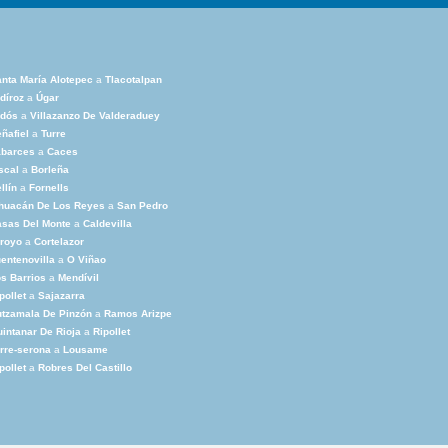
nta María Alotepec
a
Tlacotalpan
díroz
a
Úgar
edós
a
Villazanzo De Valderaduey
ñafiel
a
Turre
abarces
a
Caces
scal
a
Borleña
llín
a
Fornells
xhuacán De Los Reyes
a
San Pedro
sas Del Monte
a
Caldevilla
royo
a
Cortelazor
entenovilla
a
O Viñao
s Barrios
a
Mendívil
pollet
a
Sajazarra
tzamala De Pinzón
a
Ramos Arizpe
intanar De Rioja
a
Ripollet
rre-serona
a
Lousame
pollet
a
Robres Del Castillo