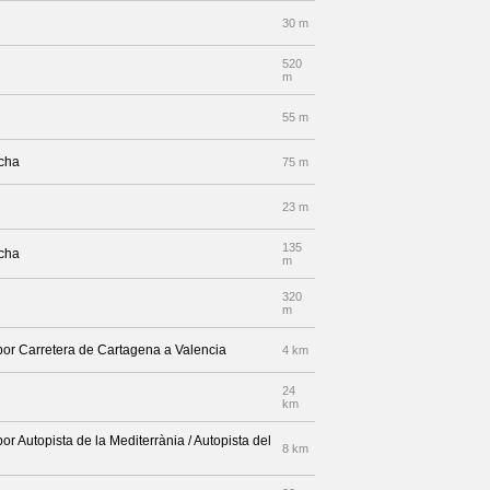
30 m
520
m
55 m
echa
75 m
23 m
135
echa
m
320
m
 por Carretera de Cartagena a Valencia
4 km
24
km
or Autopista de la Mediterrània / Autopista del
8 km