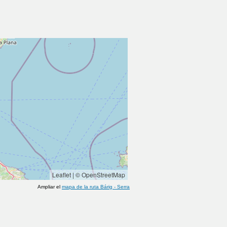
Leaflet
|
© OpenStreetMap
Ampliar el
mapa de la ruta
Bárig
-
Serra