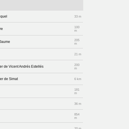
iquel
33 m
100
re
m
205
n Jaume
m
21 m
200
rer de Vicent Andrés Estellés
m
rrer de Simat
6 km
181
m
36 m
854
m
20 m