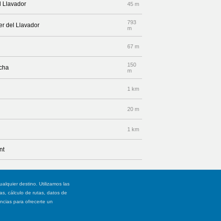
l Llavador
45 m
793
er del Llavador
m
67 m
150
echa
m
1 km
20 m
1 km
nt
ualquier destino. Utilizamos las
, cálculo de rutas, datos de
ancias para ofrecerte un