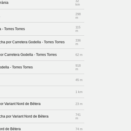
32
rrània
km
298
a
m
115
 - Torres Torres
m
336
cha por Carretera Godella - Torres Torres
m
or Carretera Godella - Torres Torres
62 m
918
odella - Torres Torres
m
45 m
1 km
por Variant Nord de Bétera
23 m
741
echa por Variant Nord de Bétera
m
ord de Bétera
74 m