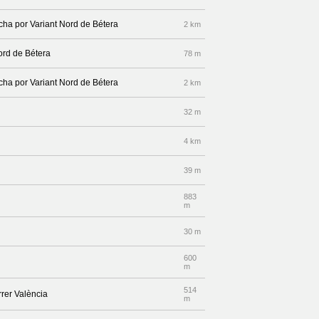
echa por Variant Nord de Bétera
2 km
ord de Bétera
78 m
echa por Variant Nord de Bétera
2 km
32 m
4 km
39 m
883
m
30 m
600
m
514
rrer València
m