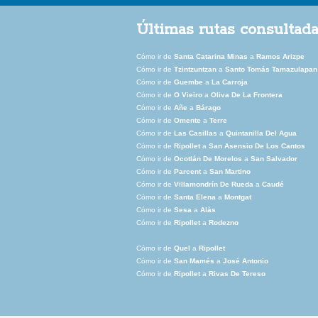
Últimas rutas consultad
Cómo ir de
Santa Catarina Minas
a
Ramos Arizpe
Cómo ir de
Tzintzuntzan
a
Santo Tomás Tamazulapan
Cómo ir de
Guembe
a
La Carroja
Cómo ir de
O Vieiro
a
Oliva De La Frontera
Cómo ir de
Añe
a
Bárago
Cómo ir de
Omente
a
Terre
Cómo ir de
Las Casillas
a
Quintanilla Del Agua
Cómo ir de
Ripollet
a
San Asensio De Los Cantos
Cómo ir de
Ocotlán De Morelos
a
San Salvador
Cómo ir de
Parcent
a
San Martino
Cómo ir de
Villamondrín De Rueda
a
Caudé
Cómo ir de
Santa Elena
a
Montgat
Cómo ir de
Sesa
a
Alàs
Cómo ir de
Ripollet
a
Rodezno
Cómo ir de
Quel
a
Ripollet
Cómo ir de
San Mamés
a
José Antonio
Cómo ir de
Ripollet
a
Rivas De Tereso