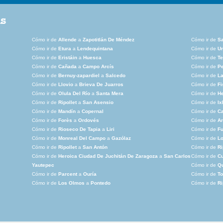
as
Cómo ir de
Allende
a
Zapotitlán De Méndez
Cómo ir de
Sa
Cómo ir de
Etura
a
Lendequintana
Cómo ir de
Ur
Cómo ir de
Eristáin
a
Huesca
Cómo ir de
T
Cómo ir de
Cañada
a
Campo Arcís
Cómo ir de
Pe
Cómo ir de
Bernuy-zapardiel
a
Salcedo
Cómo ir de
L
Cómo ir de
Llovio
a
Brieva De Juarros
Cómo ir de
Fi
Cómo ir de
Olula Del Río
a
Santa Mera
Cómo ir de
He
Cómo ir de
Ripollet
a
San Asensio
Cómo ir de
I
Cómo ir de
Mandín
a
Copernal
Cómo ir de
Ca
Cómo ir de
Forès
a
Ordovés
Cómo ir de
Ar
Cómo ir de
Rioseco De Tapia
a
Liri
Cómo ir de
Fu
Cómo ir de
Monreal Del Campo
a
Gazólaz
Cómo ir de
Lo
Cómo ir de
Ripollet
a
San Antón
Cómo ir de
Ri
Cómo ir de
Heroica Ciudad De Juchitán De Zaragoza
a
San Carlos
Cómo ir de
Cu
Yautepec
Cómo ir de
Qu
Cómo ir de
Parcent
a
Ouría
Cómo ir de
To
Cómo ir de
Los Olmos
a
Pontedo
Cómo ir de
Ri