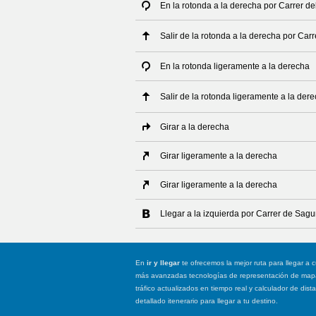
En la rotonda a la derecha por Carrer de
Salir de la rotonda a la derecha por Carr
En la rotonda ligeramente a la derecha
Salir de la rotonda ligeramente a la der
Girar a la derecha
Girar ligeramente a la derecha
Girar ligeramente a la derecha
Llegar a la izquierda por Carrer de Sagu
En
ir y llegar
te ofrecemos la mejor ruta para llegar a c
más avanzadas tecnologías de representación de mapas
tráfico actualizados en tiempo real y calculador de dist
detallado itenerario para llegar a tu destino.