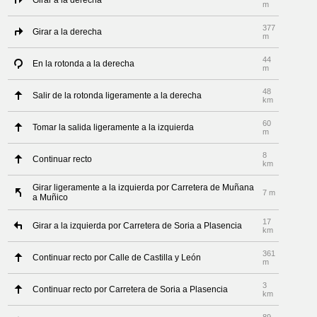
Girar a la derecha
m
377
Girar a la derecha
m
44
En la rotonda a la derecha
m
48
Salir de la rotonda ligeramente a la derecha
km
60
Tomar la salida ligeramente a la izquierda
m
8
Continuar recto
km
Girar ligeramente a la izquierda por Carretera de Muñana
7 m
a Muñico
17
Girar a la izquierda por Carretera de Soria a Plasencia
km
361
Continuar recto por Calle de Castilla y León
m
3
Continuar recto por Carretera de Soria a Plasencia
km