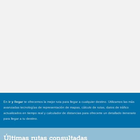
En
ir y llegar
te ofrecemos la mejor ruta para llegar a cualquier destino. Utilizamos las más
avanzadas tecnologías de representación de mapas, cálculo de rutas, datos de tráfico
actualizados en tiempo real y calculador de distancias para ofrecerte un detallado itenerario
para llegar a tu destino.
Últimas rutas consultadas