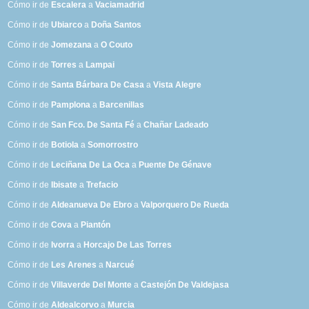
Cómo ir de
Escalera
a
Vaciamadrid
Cómo ir de
Ubiarco
a
Doña Santos
Cómo ir de
Jomezana
a
O Couto
Cómo ir de
Torres
a
Lampai
Cómo ir de
Santa Bárbara De Casa
a
Vista Alegre
Cómo ir de
Pamplona
a
Barcenillas
Cómo ir de
San Fco. De Santa Fé
a
Chañar Ladeado
Cómo ir de
Botiola
a
Somorrostro
Cómo ir de
Leciñana De La Oca
a
Puente De Génave
Cómo ir de
Ibisate
a
Trefacio
Cómo ir de
Aldeanueva De Ebro
a
Valporquero De Rueda
Cómo ir de
Cova
a
Piantón
Cómo ir de
Ivorra
a
Horcajo De Las Torres
Cómo ir de
Les Arenes
a
Narcué
Cómo ir de
Villaverde Del Monte
a
Castejón De Valdejasa
Cómo ir de
Aldealcorvo
a
Murcia