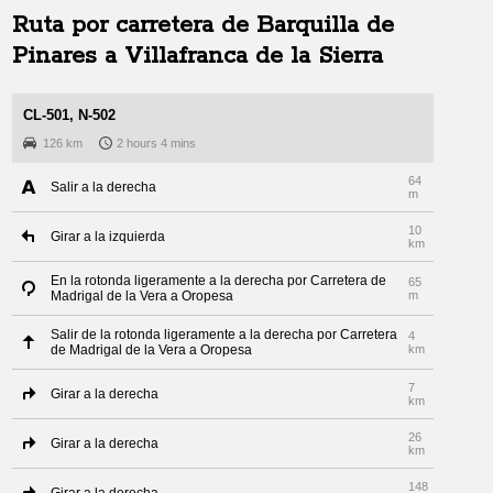
Ruta por carretera de
Barquilla de
Pinares
a
Villafranca de la Sierra
CL-501, N-502
126 km
2 hours 4 mins
64
Salir a la derecha
m
10
Girar a la izquierda
km
En la rotonda ligeramente a la derecha por Carretera de
65
Madrigal de la Vera a Oropesa
m
Salir de la rotonda ligeramente a la derecha por Carretera
4
de Madrigal de la Vera a Oropesa
km
7
Girar a la derecha
km
26
Girar a la derecha
km
148