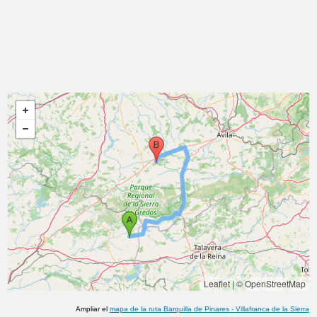
Leaflet
|
© OpenStreetMap
Ampliar el
mapa de la ruta
Barquilla de Pinares
-
Villafranca de la Sierra