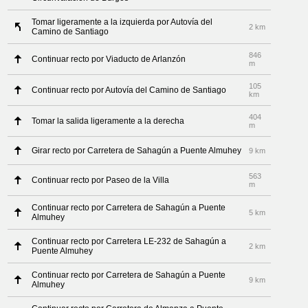
Tomar ligeramente a la izquierda por Autovía del
2 km
Camino de Santiago
846
Continuar recto por Viaducto de Arlanzón
m
105
Continuar recto por Autovía del Camino de Santiago
km
404
Tomar la salida ligeramente a la derecha
m
Girar recto por Carretera de Sahagún a Puente Almuhey
9 km
563
Continuar recto por Paseo de la Villa
m
Continuar recto por Carretera de Sahagún a Puente
5 km
Almuhey
Continuar recto por Carretera LE-232 de Sahagún a
2 km
Puente Almuhey
Continuar recto por Carretera de Sahagún a Puente
9 km
Almuhey