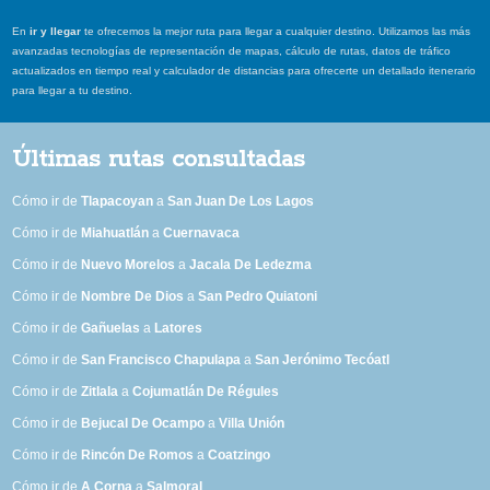
En
ir y llegar
te ofrecemos la mejor ruta para llegar a cualquier destino. Utilizamos las más
avanzadas tecnologías de representación de mapas, cálculo de rutas, datos de tráfico
actualizados en tiempo real y calculador de distancias para ofrecerte un detallado itenerario
para llegar a tu destino.
Últimas rutas consultadas
Cómo ir de
Tlapacoyan
a
San Juan De Los Lagos
Cómo ir de
Miahuatlán
a
Cuernavaca
Cómo ir de
Nuevo Morelos
a
Jacala De Ledezma
Cómo ir de
Nombre De Dios
a
San Pedro Quiatoni
Cómo ir de
Gañuelas
a
Latores
Cómo ir de
San Francisco Chapulapa
a
San Jerónimo Tecóatl
Cómo ir de
Zitlala
a
Cojumatlán De Régules
Cómo ir de
Bejucal De Ocampo
a
Villa Unión
Cómo ir de
Rincón De Romos
a
Coatzingo
Cómo ir de
A Corna
a
Salmoral