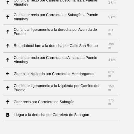
Continuar recto por Carretera de Almanza a Puente
1 km
Almuhey
Continuar recto por Carretera de Sahagún a Puente
5 km
Almuhey
Continuar ligeramente a la derecha por Avenida de
311
Europa
m
398
Roundabout turn a la derecha por Calle San Roque
m
Continuar recto por Carretera de Almanza a Puente
4 km
Almuhey
619
Girar a la izquierda por Carretera a Mondreganes
m
Continuar ligeramente a la izquierda por Camino del
150
Puente
m
175
Girar recto por Carretera de Sahagún
m
Llegar a la derecha por Carretera de Sahagún