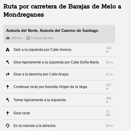
Ruta por carretera de
Barajas de Melo
a
Mondreganes
Autovía del Norte, Autovía del Camino de Santiago
483 km
5 hours 29 mins
126
Salir a la izquierda por Calle Hornos
m
Girar ligeramente a la izquierda por Calle Doña María
18 m
Girar a la derecha por Calle Anaya
67 m
257
Continuar recto por Avenida Virgen de la Vega
m
408
Tomar ligeramente a la izquierda
m
11
Girar recto
km
En la rotonda a la derecha
36 m