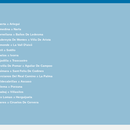
erta
a
Arlegui
lmedina
a
Narla
rnellana
a
Baños De Ledesma
dereyta De Montes
a
Villa De Arista
omonde
a
La Vall D'uixó
ril
a
Sotillo
oelos
a
Ivorra
jadilla
a
Trascastro
villa De Pomar
a
Aguilar De Campoo
uímara
a
Sant Feliu De Codines
rcianos Del Real Camino
a
La Palma
ldecabrillas
a
Ascaso
ulema
a
Porzuna
babuj
a
Villasilos
as Lomas
a
Herguijuela
eres
a
Ciruelos De Cervera