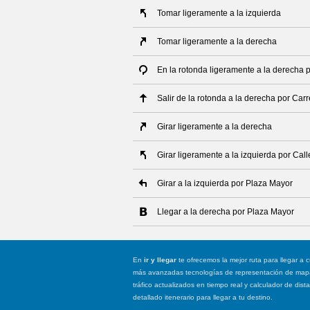
Tomar ligeramente a la izquierda
Tomar ligeramente a la derecha
En la rotonda ligeramente a la derecha 
Salir de la rotonda a la derecha por Ca
Girar ligeramente a la derecha
Girar ligeramente a la izquierda por Cal
Girar a la izquierda por Plaza Mayor
Llegar a la derecha por Plaza Mayor
En
ir y llegar
te ofrecemos la mejor ruta para llegar a c
más avanzadas tecnologías de representación de mapas
tráfico actualizados en tiempo real y calculador de dist
detallado itenerario para llegar a tu destino.