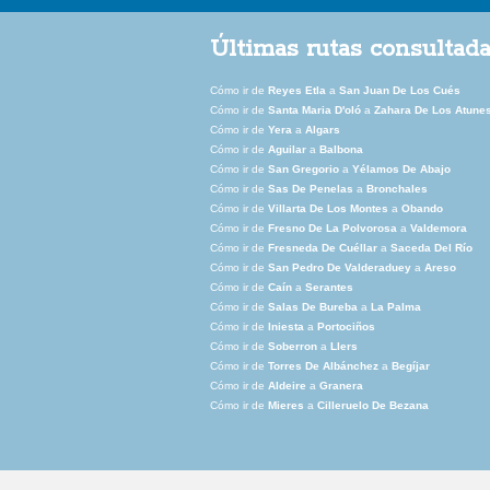
Últimas rutas consultad
Cómo ir de
Reyes Etla
a
San Juan De Los Cués
Cómo ir de
Santa Maria D'oló
a
Zahara De Los Atune
Cómo ir de
Yera
a
Algars
Cómo ir de
Aguilar
a
Balbona
Cómo ir de
San Gregorio
a
Yélamos De Abajo
Cómo ir de
Sas De Penelas
a
Bronchales
Cómo ir de
Villarta De Los Montes
a
Obando
Cómo ir de
Fresno De La Polvorosa
a
Valdemora
Cómo ir de
Fresneda De Cuéllar
a
Saceda Del Río
Cómo ir de
San Pedro De Valderaduey
a
Areso
Cómo ir de
Caín
a
Serantes
Cómo ir de
Salas De Bureba
a
La Palma
Cómo ir de
Iniesta
a
Portociños
Cómo ir de
Soberron
a
Llers
Cómo ir de
Torres De Albánchez
a
Begíjar
Cómo ir de
Aldeire
a
Granera
Cómo ir de
Mieres
a
Cilleruelo De Bezana