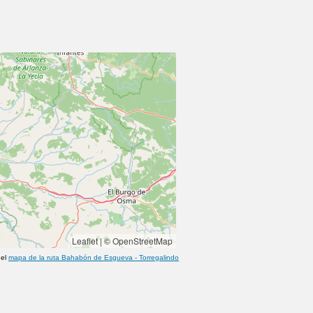
Leaflet
|
© OpenStreetMap
 el
mapa de la ruta
Bahabón de Esgueva
-
Torregalindo