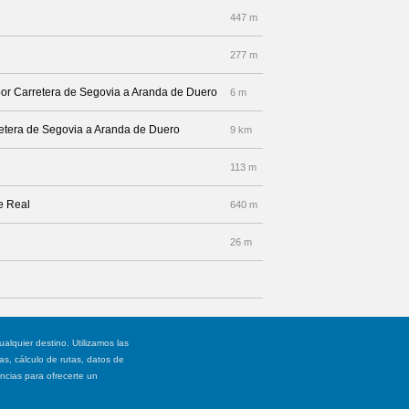
447 m
277 m
por Carretera de Segovia a Aranda de Duero
6 m
rretera de Segovia a Aranda de Duero
9 km
113 m
le Real
640 m
26 m
ualquier destino. Utilizamos las
, cálculo de rutas, datos de
ancias para ofrecerte un