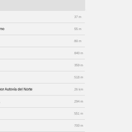
37 m
imo
55 m
80 m
840 m
359 m
518 m
por Autovía del Norte
26 km
a
294 m
551 m
700 m