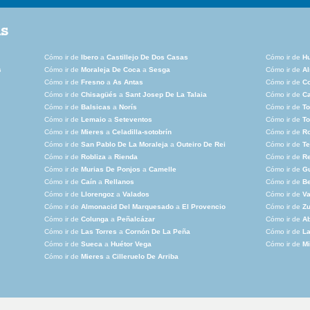
as
Cómo ir de
Ibero
a
Castillejo De Dos Casas
Cómo ir de
Hu
s
Cómo ir de
Moraleja De Coca
a
Sesga
Cómo ir de
A
Cómo ir de
Fresno
a
As Antas
Cómo ir de
Co
Cómo ir de
Chisagüés
a
Sant Josep De La Talaia
Cómo ir de
Ca
Cómo ir de
Balsicas
a
Norís
Cómo ir de
T
Cómo ir de
Lemaio
a
Seteventos
Cómo ir de
To
Cómo ir de
Mieres
a
Celadilla-sotobrín
Cómo ir de
R
Cómo ir de
San Pablo De La Moraleja
a
Outeiro De Rei
Cómo ir de
Te
Cómo ir de
Robliza
a
Rienda
Cómo ir de
Re
Cómo ir de
Murias De Ponjos
a
Camelle
Cómo ir de
G
Cómo ir de
Caín
a
Rellanos
Cómo ir de
Be
Cómo ir de
Llorengoz
a
Valados
Cómo ir de
Va
Cómo ir de
Almonacid Del Marquesado
a
El Provencio
Cómo ir de
Z
Cómo ir de
Colunga
a
Peñalcázar
Cómo ir de
A
Cómo ir de
Las Torres
a
Cornón De La Peña
Cómo ir de
L
Cómo ir de
Sueca
a
Huétor Vega
Cómo ir de
Mi
Cómo ir de
Mieres
a
Cilleruelo De Arriba