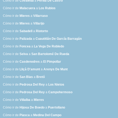
Cómo ir de
Covaleda
a
Perilla De Castro
Cómo ir de
Malacuera
a
Los Rubios
Cómo ir de
Mieres
a
Villarraso
Cómo ir de
Mieres
a
Villarijo
Cómo ir de
Sabadell
a
Riotorto
Cómo ir de
Palizada
a
Cuautitlán De García Barragán
Cómo ir de
Foncea
a
La Vega De Robledo
Cómo ir de
Selva
a
San Bartolomé De Rueda
Cómo ir de
Casdenodres
a
El Pimpollar
Cómo ir de
Lliçà D'amunt
a
Arenys De Munt
Cómo ir de
San Blas
a
Bretó
Cómo ir de
Pedrosa Del Rey
a
Los Nietos
Cómo ir de
Pedrosa Del Rey
a
Campohermoso
Cómo ir de
Villalba
a
Mieres
Cómo ir de
Hijosa De Boedo
a
Puertollano
Cómo ir de
Piasca
a
Medina Del Campo