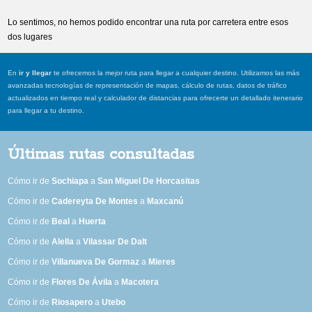
Lo sentimos, no hemos podido encontrar una ruta por carretera entre esos
dos lugares
En
ir y llegar
te ofrecemos la mejor ruta para llegar a cualquier destino. Utilizamos las más
avanzadas tecnologías de representación de mapas, cálculo de rutas, datos de tráfico
actualizados en tiempo real y calculador de distancias para ofrecerte un detallado itenerario
para llegar a tu destino.
Últimas rutas consultadas
Cómo ir de
Sochiapa
a
San Miguel De Horcasitas
Cómo ir de
Cadereyta De Montes
a
Maxcanú
Cómo ir de
Beal
a
Huerta
Cómo ir de
Alella
a
Vilassar De Dalt
Cómo ir de
Villanueva De Gormaz
a
Mieres
Cómo ir de
Flores De Ávila
a
Macotera
Cómo ir de
Riosapero
a
Utebo