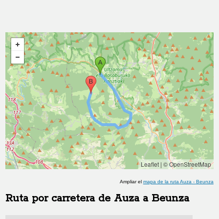
Leaflet
|
© OpenStreetMap
Ampliar el
mapa de la ruta
Auza
-
Beunza
Ruta por carretera de
Auza
a
Beunza