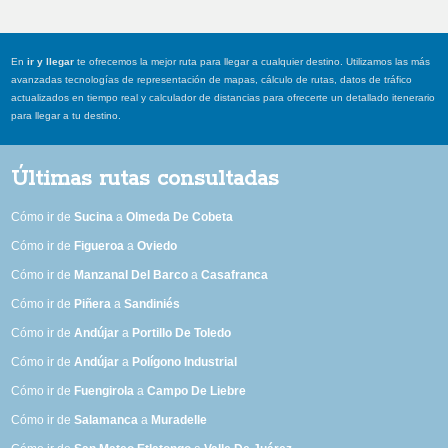
En
ir y llegar
te ofrecemos la mejor ruta para llegar a cualquier destino. Utilizamos las más
avanzadas tecnologías de representación de mapas, cálculo de rutas, datos de tráfico
actualizados en tiempo real y calculador de distancias para ofrecerte un detallado itenerario
para llegar a tu destino.
Últimas rutas consultadas
Cómo ir de
Sucina
a
Olmeda De Cobeta
Cómo ir de
Figueroa
a
Oviedo
Cómo ir de
Manzanal Del Barco
a
Casafranca
Cómo ir de
Piñera
a
Sandiniés
Cómo ir de
Andújar
a
Portillo De Toledo
Cómo ir de
Andújar
a
Polígono Industrial
Cómo ir de
Fuengirola
a
Campo De Liebre
Cómo ir de
Salamanca
a
Muradelle