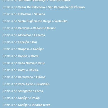
Cómo ir de
San Mateo Etlatongo
a
Valle De Juárez
Cómo ir de
Casar De Palomero
a
San Pantaleón Del Páramo
Cómo ir de
El Palmar
a
Valseca
Cómo ir de
Santa Eugènia De Berga
a
Vertavillo
Cómo ir de
Cardona
a
Casas De Menor
Cómo ir de
Aldealbar
a
Lezama
Cómo ir de
Espejón
a
Bar
Cómo ir de
Oropesa
a
Andújar
Cómo ir de
Cobisa
a
Motril
Cómo ir de
Casa Nueva
a
Izcue
Cómo ir de
Gotor
a
Calella
Cómo ir de
Carratraca
a
Girona
Cómo ir de
Pozo Alcón
a
Guadalén
Cómo ir de
Sotogordo
a
Lorca
Cómo ir de
Andújar
a
Polán
Cómo ir de
Andújar
a
Piedraescrita