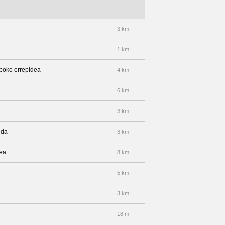
3 km
1 km
ilboko errepidea
4 km
6 km
3 km
eda
3 km
dea
8 km
5 km
3 km
18 m