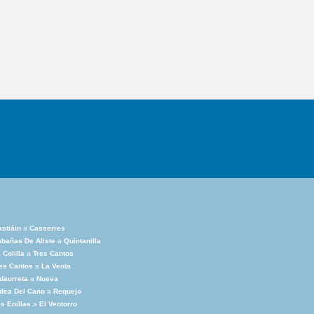
stiáin
a
Casserres
bañas De Aliste
a
Quintanilla
 Colilla
a
Tres Cantos
es Cantos
a
La Venta
daurreta
a
Nueva
dea Del Cano
a
Requejo
s Enillas
a
El Ventorro