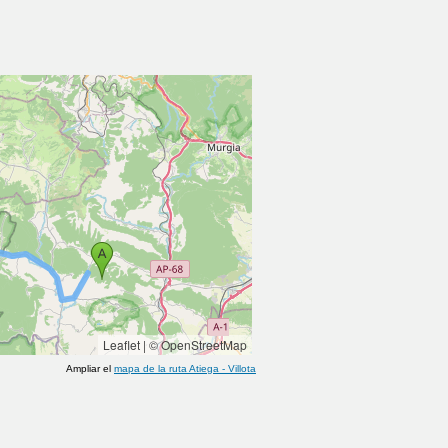
Leaflet
|
© OpenStreetMap
Ampliar el
mapa de la ruta
Atiega
-
Villota