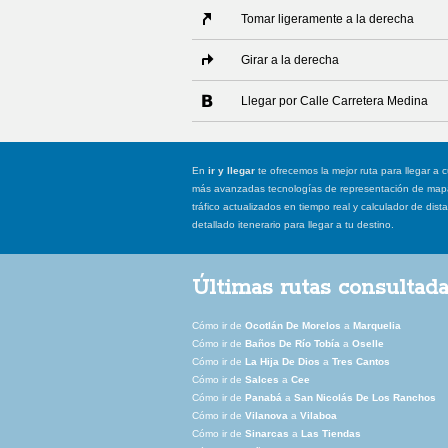
Tomar ligeramente a la derecha
Girar a la derecha
Llegar por Calle Carretera Medina
En
ir y llegar
te ofrecemos la mejor ruta para llegar a c
más avanzadas tecnologías de representación de mapas
tráfico actualizados en tiempo real y calculador de dist
detallado itenerario para llegar a tu destino.
Últimas rutas consultad
Cómo ir de
Ocotlán De Morelos
a
Marquelia
Cómo ir de
Baños De Río Tobía
a
Oselle
Cómo ir de
La Hija De Dios
a
Tres Cantos
Cómo ir de
Salces
a
Cee
Cómo ir de
Panabá
a
San Nicolás De Los Ranchos
Cómo ir de
Vilanova
a
Vilaboa
Cómo ir de
Sinarcas
a
Las Tiendas