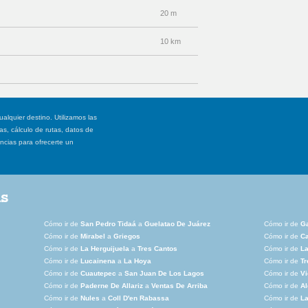
20 m
10 km
ualquier destino. Utilizamos las
, cálculo de rutas, datos de
ancias para ofrecerte un
as
Cómo ir de
San Pedro Tidaá
a
Guelatao De Juárez
Cómo ir de
Ga
Cómo ir de
Mirabel
a
Griegos
Cómo ir de
Ca
Cómo ir de
La Herguijuela
a
Tres Cantos
Cómo ir de
La
Cómo ir de
Lucainena
a
La Hoya
Cómo ir de
Tr
Cómo ir de
Cuautepec
a
San Juan De Los Lagos
Cómo ir de
Vi
Cómo ir de
Paderne De Allariz
a
Ventas De Arriba
Cómo ir de
Al
Cómo ir de
Nules
a
Coll D'en Rabassa
Cómo ir de
La