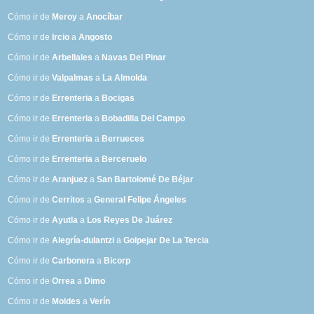
Cómo ir de
Meroy
a
Anocíbar
Cómo ir de
Ircio
a
Angosto
Cómo ir de
Arbellales
a
Navas Del Pinar
Cómo ir de
Valpalmas
a
La Almolda
Cómo ir de
Errenteria
a
Bocigas
Cómo ir de
Errenteria
a
Bobadilla Del Campo
Cómo ir de
Errenteria
a
Berrueces
Cómo ir de
Errenteria
a
Berceruelo
Cómo ir de
Aranjuez
a
San Bartolomé De Béjar
Cómo ir de
Cerritos
a
General Felipe Ángeles
Cómo ir de
Ayutla
a
Los Reyes De Juárez
Cómo ir de
Alegría-dulantzi
a
Golpejar De La Tercia
Cómo ir de
Carbonera
a
Bicorp
Cómo ir de
Orrea
a
Dimo
Cómo ir de
Moldes
a
Verín