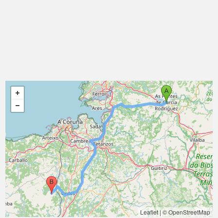
Leaflet
|
© OpenStreetMap