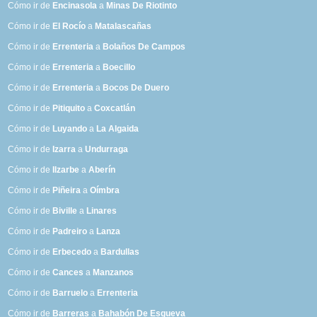
Cómo ir de
Encinasola
a
Minas De Riotinto
Cómo ir de
El Rocío
a
Matalascañas
Cómo ir de
Errenteria
a
Bolaños De Campos
Cómo ir de
Errenteria
a
Boecillo
Cómo ir de
Errenteria
a
Bocos De Duero
Cómo ir de
Pitiquito
a
Coxcatlán
Cómo ir de
Luyando
a
La Algaida
Cómo ir de
Izarra
a
Undurraga
Cómo ir de
Ilzarbe
a
Aberín
Cómo ir de
Piñeira
a
Oímbra
Cómo ir de
Biville
a
Linares
Cómo ir de
Padreiro
a
Lanza
Cómo ir de
Erbecedo
a
Bardullas
Cómo ir de
Cances
a
Manzanos
Cómo ir de
Barruelo
a
Errenteria
Cómo ir de
Barreras
a
Bahabón De Esgueva