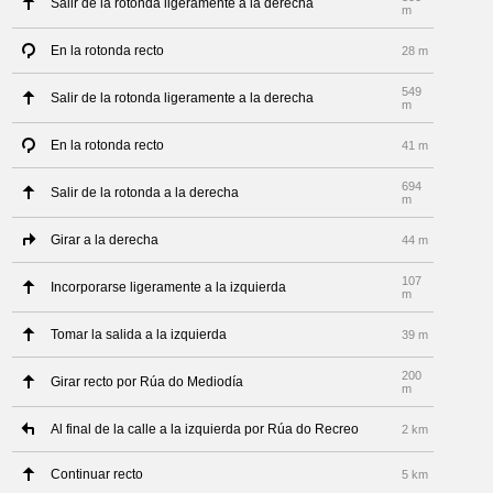
Salir de la rotonda ligeramente a la derecha
m
En la rotonda recto
28 m
549
Salir de la rotonda ligeramente a la derecha
m
En la rotonda recto
41 m
694
Salir de la rotonda a la derecha
m
Girar a la derecha
44 m
107
Incorporarse ligeramente a la izquierda
m
Tomar la salida a la izquierda
39 m
200
Girar recto por Rúa do Mediodía
m
Al final de la calle a la izquierda por Rúa do Recreo
2 km
Continuar recto
5 km