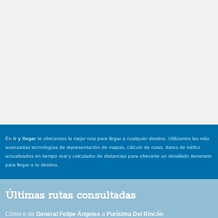
En
ir y llegar
te ofrecemos la mejor ruta para llegar a cualquier destino. Utilizamos las más
avanzadas tecnologías de representación de mapas, cálculo de rutas, datos de tráfico
actualizados en tiempo real y calculador de distancias para ofrecerte un detallado itenerario
para llegar a tu destino.
Últimas rutas consultadas
Cómo ir de
General Felipe Ángeles
a
Purísima Del Rincón