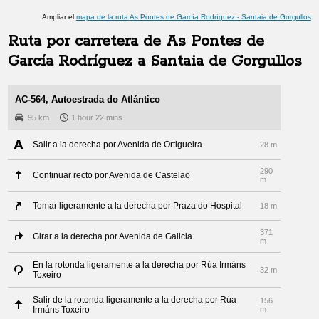
Ampliar el
mapa de la ruta
As Pontes de García Rodríguez
-
Santaia de Gorgullos
Ruta por carretera de
As Pontes de
García Rodríguez
a
Santaia de Gorgullos
AC-564, Autoestrada do Atlántico
95 km
1 hour 22 mins
Salir a la derecha por Avenida de Ortigueira
28 m
290
Continuar recto por Avenida de Castelao
m
Tomar ligeramente a la derecha por Praza do Hospital
18 m
371
Girar a la derecha por Avenida de Galicia
m
En la rotonda ligeramente a la derecha por Rúa Irmáns
32 m
Toxeiro
Salir de la rotonda ligeramente a la derecha por Rúa
156
Irmáns Toxeiro
m