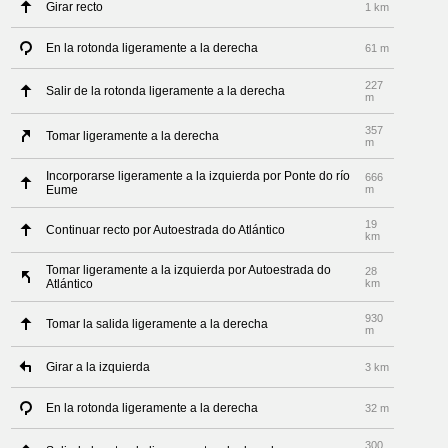
Girar recto
1 km
En la rotonda ligeramente a la derecha
61 m
227
Salir de la rotonda ligeramente a la derecha
m
357
Tomar ligeramente a la derecha
m
Incorporarse ligeramente a la izquierda por Ponte do río
666
Eume
m
19
Continuar recto por Autoestrada do Atlántico
km
Tomar ligeramente a la izquierda por Autoestrada do
28
Atlántico
km
930
Tomar la salida ligeramente a la derecha
m
Girar a la izquierda
3 km
En la rotonda ligeramente a la derecha
32 m
300