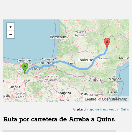
Leaflet
|
© OpenStreetMap
Ampliar el
mapa de la ruta
Arreba
-
Quins
Ruta por carretera de
Arreba
a
Quins