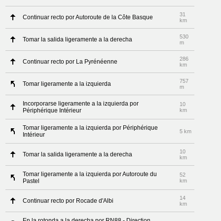
31
Continuar recto por Autoroute de la Côte Basque
km
530
Tomar la salida ligeramente a la derecha
m
286
Continuar recto por La Pyrénéenne
km
757
Tomar ligeramente a la izquierda
m
Incorporarse ligeramente a la izquierda por
10
Périphérique Intérieur
km
Tomar ligeramente a la izquierda por Périphérique
5 km
Intérieur
10
Tomar la salida ligeramente a la derecha
km
Tomar ligeramente a la izquierda por Autoroute du
52
Pastel
km
14
Continuar recto por Rocade d'Albi
km
En la rotonda a la derecha por RN88 - Direction