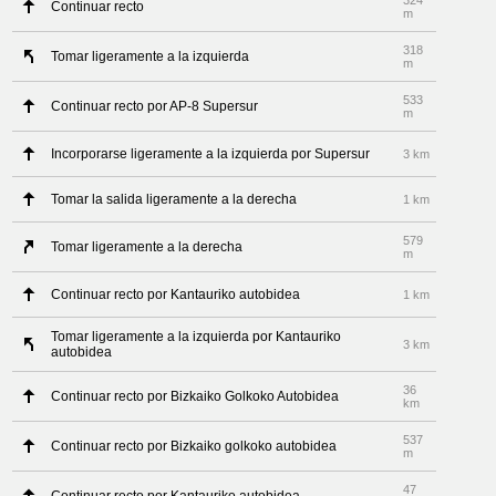
324
Continuar recto
m
318
Tomar ligeramente a la izquierda
m
533
Continuar recto por AP-8 Supersur
m
Incorporarse ligeramente a la izquierda por Supersur
3 km
Tomar la salida ligeramente a la derecha
1 km
579
Tomar ligeramente a la derecha
m
Continuar recto por Kantauriko autobidea
1 km
Tomar ligeramente a la izquierda por Kantauriko
3 km
autobidea
36
Continuar recto por Bizkaiko Golkoko Autobidea
km
537
Continuar recto por Bizkaiko golkoko autobidea
m
47