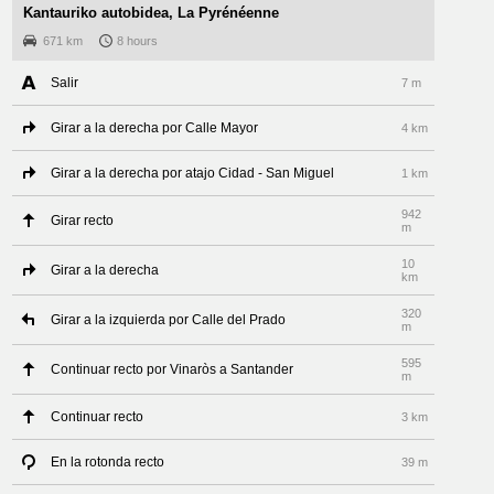
Kantauriko autobidea, La Pyrénéenne
671 km
8 hours
Salir
7 m
Girar a la derecha por Calle Mayor
4 km
Girar a la derecha por atajo Cidad - San Miguel
1 km
942
Girar recto
m
10
Girar a la derecha
km
320
Girar a la izquierda por Calle del Prado
m
595
Continuar recto por Vinaròs a Santander
m
Continuar recto
3 km
En la rotonda recto
39 m