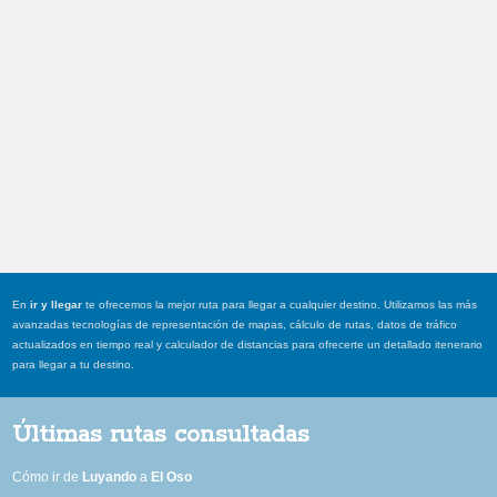
En
ir y llegar
te ofrecemos la mejor ruta para llegar a cualquier destino. Utilizamos las más
avanzadas tecnologías de representación de mapas, cálculo de rutas, datos de tráfico
actualizados en tiempo real y calculador de distancias para ofrecerte un detallado itenerario
para llegar a tu destino.
Últimas rutas consultadas
Cómo ir de
Luyando
a
El Oso