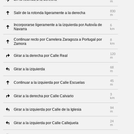
m
830
Salir de la rotonda ligeramente a la derecha
m
Incorporarse ligeramente a la izquierda por Autovía de
6
Navarra
km
Continuar recto por Carretera Zaragoza a Portugal por
8
Zamora
km
120
Girar a la derecha por Calle Real
m
68
Girar a la izquierda
m
45
Continuar a la izquierda por Calle Escuelas
m
3
Girar a la derecha por Calle Calvario
km
94
Girar a la izquierda por Calle de la Iglesia
m
24
Girar a la izquierda por Calle Callejuela
m