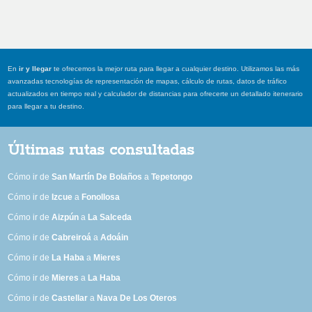
En
ir y llegar
te ofrecemos la mejor ruta para llegar a cualquier destino. Utilizamos las más
avanzadas tecnologías de representación de mapas, cálculo de rutas, datos de tráfico
actualizados en tiempo real y calculador de distancias para ofrecerte un detallado itenerario
para llegar a tu destino.
Últimas rutas consultadas
Cómo ir de
San Martín De Bolaños
a
Tepetongo
Cómo ir de
Izcue
a
Fonollosa
Cómo ir de
Aizpún
a
La Salceda
Cómo ir de
Cabreiroá
a
Adoáin
Cómo ir de
La Haba
a
Mieres
Cómo ir de
Mieres
a
La Haba
Cómo ir de
Castellar
a
Nava De Los Oteros