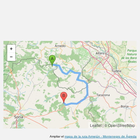
Leaflet
|
© OpenStreetMap
Ampliar el
mapa de la ruta
Armejún
-
Montenegro de Ágreda