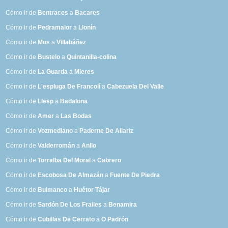
Cómo ir de
Bentraces
a
Bacares
Cómo ir de
Pedramaior
a
Llonín
Cómo ir de
Mos
a
Villabáñez
Cómo ir de
Bustelo
a
Quintanilla-colina
Cómo ir de
La Guarda
a
Mieres
Cómo ir de
L'espluga De Francolí
a
Cabezuela Del Valle
Cómo ir de
Llesp
a
Badalona
Cómo ir de
Amer
a
Las Bodas
Cómo ir de
Vozmediano
a
Paderne De Allariz
Cómo ir de
Valderromán
a
Anllo
Cómo ir de
Torralba Del Moral
a
Cabrero
Cómo ir de
Escobosa De Almazán
a
Fuente De Piedra
Cómo ir de
Buimanco
a
Huétor Tájar
Cómo ir de
Sardón De Los Frailes
a
Benamira
Cómo ir de
Cubillas De Cerrato
a
O Padrón