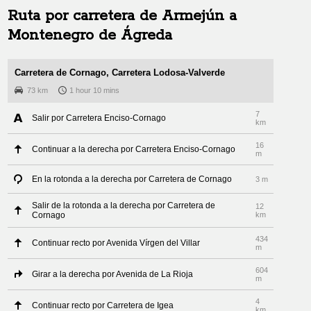
Ruta por carretera de
Armejún
a
Montenegro de Ágreda
Carretera de Cornago, Carretera Lodosa-Valverde
73 km
1 hour 10 mins
7
Salir por Carretera Enciso-Cornago
km
16
Continuar a la derecha por Carretera Enciso-Cornago
m
En la rotonda a la derecha por Carretera de Cornago
3 m
Salir de la rotonda a la derecha por Carretera de
12
Cornago
km
434
Continuar recto por Avenida Vírgen del Villar
m
604
Girar a la derecha por Avenida de La Rioja
m
4
Continuar recto por Carretera de Igea
km