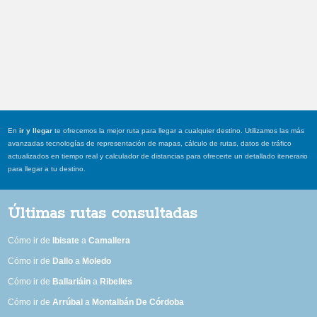
En
ir y llegar
te ofrecemos la mejor ruta para llegar a cualquier destino. Utilizamos las más
avanzadas tecnologías de representación de mapas, cálculo de rutas, datos de tráfico
actualizados en tiempo real y calculador de distancias para ofrecerte un detallado itenerario
para llegar a tu destino.
Últimas rutas consultadas
Cómo ir de
Ibisate
a
Camallera
Cómo ir de
Dallo
a
Moledo
Cómo ir de
Ballariáin
a
Ribelles
Cómo ir de
Arrúbal
a
Montalbán De Córdoba