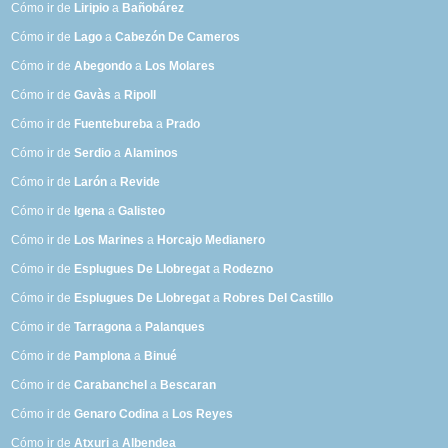
Cómo ir de
Liripio
a
Bañobárez
Cómo ir de
Lago
a
Cabezón De Cameros
Cómo ir de
Abegondo
a
Los Molares
Cómo ir de
Gavàs
a
Ripoll
Cómo ir de
Fuentebureba
a
Prado
Cómo ir de
Serdio
a
Alaminos
Cómo ir de
Larón
a
Revide
Cómo ir de
Igena
a
Galisteo
Cómo ir de
Los Marines
a
Horcajo Medianero
Cómo ir de
Esplugues De Llobregat
a
Rodezno
Cómo ir de
Esplugues De Llobregat
a
Robres Del Castillo
Cómo ir de
Tarragona
a
Palanques
Cómo ir de
Pamplona
a
Binué
Cómo ir de
Carabanchel
a
Bescaran
Cómo ir de
Genaro Codina
a
Los Reyes
Cómo ir de
Atxuri
a
Albendea