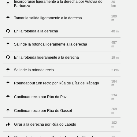
Incorporarse ligeramente a la derecha por Autovía do
30
Barbanza
km
289
Tomar la salida ligeramente a la derecha
m
En la rotonda a la derecha
40 m
457
Salir de la rotonda ligeramente a la derecha
m
En la rotonda ligeramente a la derecha
19 m
Salir de la rotonda recto
2 km
384
Roundabout turn recto por Rúa de Díaz de Rábago
m
234
Continuar recto por Rúa da Paz
m
269
Continuar recto por Rúa de Gasset
m
102
Girar a la derecha por Rúa do Lapido
m