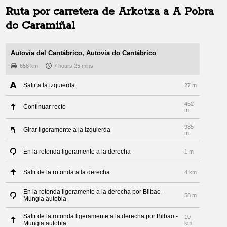
Ruta por carretera de
Arkotxa
a
A Pobra
do Caramiñal
Autovía del Cantábrico, Autovía do Cantábrico
658 km
7 hours 25 mins
Salir a la izquierda
27 m
452
Continuar recto
m
985
Girar ligeramente a la izquierda
m
En la rotonda ligeramente a la derecha
1 m
Salir de la rotonda a la derecha
4 km
En la rotonda ligeramente a la derecha por Bilbao -
58 m
Mungia autobia
Salir de la rotonda ligeramente a la derecha por Bilbao -
10
Mungia autobia
km