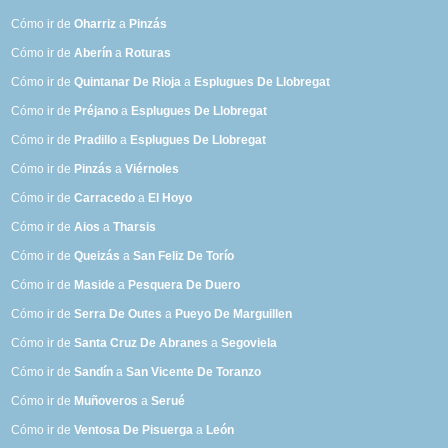
Cómo ir de
Oharriz
a
Pinzás
Cómo ir de
Aberín
a
Roturas
Cómo ir de
Quintanar De Rioja
a
Esplugues De Llobregat
Cómo ir de
Préjano
a
Esplugues De Llobregat
Cómo ir de
Pradillo
a
Esplugues De Llobregat
Cómo ir de
Pinzás
a
Viérnoles
Cómo ir de
Carracedo
a
El Hoyo
Cómo ir de
Aios
a
Tharsis
Cómo ir de
Queizás
a
San Feliz De Torío
Cómo ir de
Maside
a
Pesquera De Duero
Cómo ir de
Serra De Outes
a
Pueyo De Marguillen
Cómo ir de
Santa Cruz De Abranes
a
Segoviela
Cómo ir de
Sandín
a
San Vicente De Toranzo
Cómo ir de
Muñoveros
a
Serué
Cómo ir de
Ventosa De Pisuerga
a
León