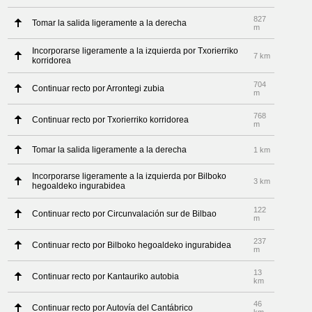
827
Tomar la salida ligeramente a la derecha
m
Incorporarse ligeramente a la izquierda por Txorierriko
7 km
korridorea
704
Continuar recto por Arrontegi zubia
m
768
Continuar recto por Txorierriko korridorea
m
Tomar la salida ligeramente a la derecha
1 km
Incorporarse ligeramente a la izquierda por Bilboko
3 km
hegoaldeko ingurabidea
122
Continuar recto por Circunvalación sur de Bilbao
m
237
Continuar recto por Bilboko hegoaldeko ingurabidea
m
13
Continuar recto por Kantauriko autobia
km
46
Continuar recto por Autovía del Cantábrico