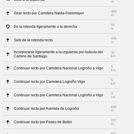
m
459
Girar recto por Carretera Nalda-Fuenmayor
m
55
En la rotonda ligeramente a la derecha
m
445
Salir de la rotonda recto
m
Incorporarse ligeramente a la izquierda por Autovía del
35
Camino de Santiago
km
5
Continuar recto por Carretera Nacional Logroño a Vigo
km
5
Continuar recto por Carretera Logroño-Vigo
km
9
Continuar recto por Carretera Nacional Logroño a Vigo
km
636
Continuar recto por Avenida de Logroño
m
297
Continuar recto por Paseo de Belén
m
961