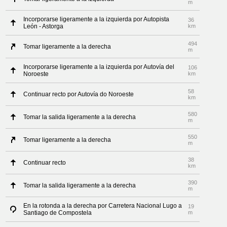
m
Incorporarse ligeramente a la izquierda por Autopista
36
León - Astorga
km
494
Tomar ligeramente a la derecha
m
Incorporarse ligeramente a la izquierda por Autovía del
106
Noroeste
km
58
Continuar recto por Autovía do Noroeste
km
580
Tomar la salida ligeramente a la derecha
m
550
Tomar ligeramente a la derecha
m
38
Continuar recto
km
390
Tomar la salida ligeramente a la derecha
m
En la rotonda a la derecha por Carretera Nacional Lugo a
19
Santiago de Compostela
m