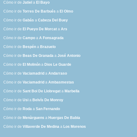
Cómo ir de
Jatiel
a
El Bayo
Cómo ir de
Torres De Barbués
a
El Olmo
Cómo ir de
Gabás
a
Cabeza Del Buey
Cómo ir de
El Pueyo De Morcat
a
Ars
Cómo ir de
Campo
a
A Fonsagrada
Cómo ir de
Bespén
a
Brazuelo
Cómo ir de
Beas De Granada
a
José Antonio
Cómo ir de
El Molinón
a
Dios Le Guarde
Cómo ir de
Vaciamadrid
a
Andarraso
Cómo ir de
Vaciamadrid
a
Ambasmestas
Cómo ir de
Sant Boi De Llobregat
a
Marbella
Cómo ir de
Usi
a
Belvís De Monroy
Cómo ir de
Roda
a
San Fernando
Cómo ir de
Menàrguens
a
Huergas De Babia
Cómo ir de
Villaverde De Medina
a
Los Morenos