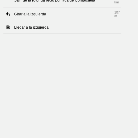
Salir de la rotonda recto por Rúa de Compostela
km
107
Girar a la izquierda
m
Llegar a la izquierda