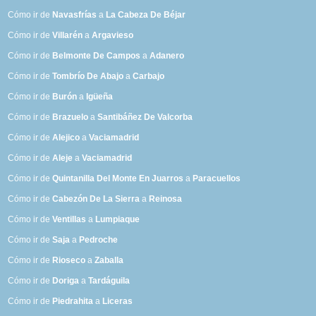
Cómo ir de
Navasfrías
a
La Cabeza De Béjar
Cómo ir de
Villarén
a
Argavieso
Cómo ir de
Belmonte De Campos
a
Adanero
Cómo ir de
Tombrío De Abajo
a
Carbajo
Cómo ir de
Burón
a
Igüeña
Cómo ir de
Brazuelo
a
Santibáñez De Valcorba
Cómo ir de
Alejico
a
Vaciamadrid
Cómo ir de
Aleje
a
Vaciamadrid
Cómo ir de
Quintanilla Del Monte En Juarros
a
Paracuellos
Cómo ir de
Cabezón De La Sierra
a
Reinosa
Cómo ir de
Ventillas
a
Lumpiaque
Cómo ir de
Saja
a
Pedroche
Cómo ir de
Rioseco
a
Zaballa
Cómo ir de
Doriga
a
Tardáguila
Cómo ir de
Piedrahita
a
Liceras