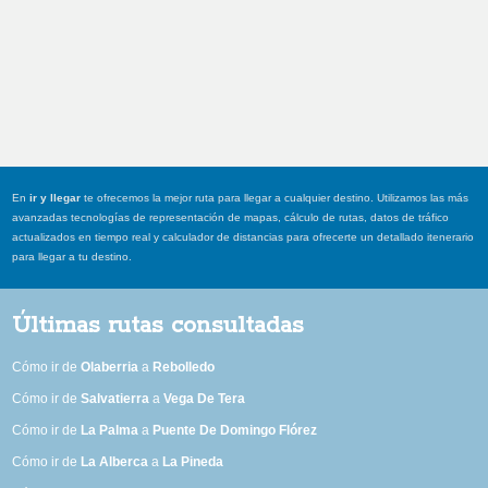
En
ir y llegar
te ofrecemos la mejor ruta para llegar a cualquier destino. Utilizamos las más
avanzadas tecnologías de representación de mapas, cálculo de rutas, datos de tráfico
actualizados en tiempo real y calculador de distancias para ofrecerte un detallado itenerario
para llegar a tu destino.
Últimas rutas consultadas
Cómo ir de
Olaberria
a
Rebolledo
Cómo ir de
Salvatierra
a
Vega De Tera
Cómo ir de
La Palma
a
Puente De Domingo Flórez
Cómo ir de
La Alberca
a
La Pineda