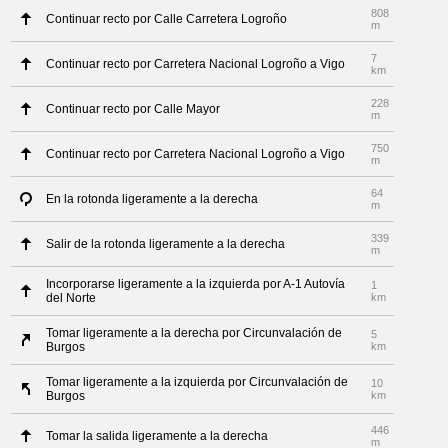
808
Continuar recto por Calle Carretera Logroño
m
7
Continuar recto por Carretera Nacional Logroño a Vigo
km
228
Continuar recto por Calle Mayor
m
750
Continuar recto por Carretera Nacional Logroño a Vigo
m
64
En la rotonda ligeramente a la derecha
m
339
Salir de la rotonda ligeramente a la derecha
m
Incorporarse ligeramente a la izquierda por A-1 Autovía
1
del Norte
km
Tomar ligeramente a la derecha por Circunvalación de
5
Burgos
km
Tomar ligeramente a la izquierda por Circunvalación de
10
Burgos
km
446
Tomar la salida ligeramente a la derecha
m