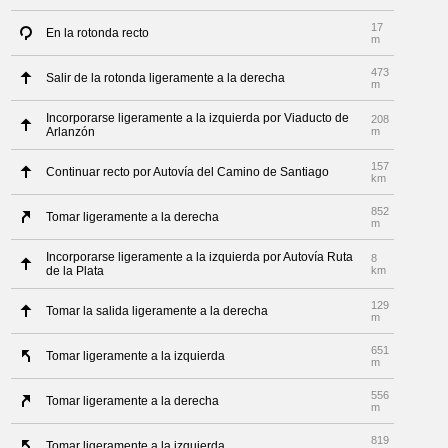
17
En la rotonda recto
m
473
Salir de la rotonda ligeramente a la derecha
m
Incorporarse ligeramente a la izquierda por Viaducto de
208
Arlanzón
m
157
Continuar recto por Autovía del Camino de Santiago
km
852
Tomar ligeramente a la derecha
m
Incorporarse ligeramente a la izquierda por Autovía Ruta
8
de la Plata
km
129
Tomar la salida ligeramente a la derecha
m
651
Tomar ligeramente a la izquierda
m
556
Tomar ligeramente a la derecha
m
819
Tomar ligeramente a la izquierda