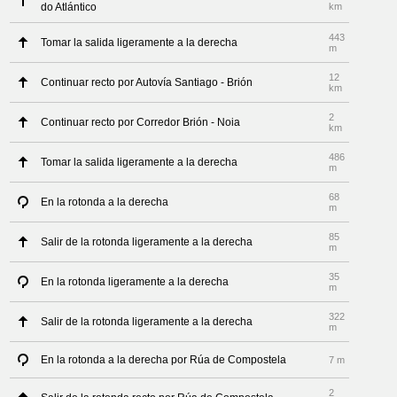
do Atlántico
km
443
Tomar la salida ligeramente a la derecha
m
12
Continuar recto por Autovía Santiago - Brión
km
2
Continuar recto por Corredor Brión - Noia
km
486
Tomar la salida ligeramente a la derecha
m
68
En la rotonda a la derecha
m
85
Salir de la rotonda ligeramente a la derecha
m
35
En la rotonda ligeramente a la derecha
m
322
Salir de la rotonda ligeramente a la derecha
m
En la rotonda a la derecha por Rúa de Compostela
7 m
2