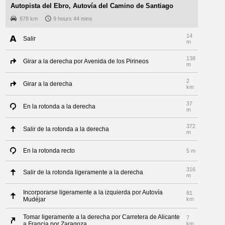
Autopista del Ebro, Autovía del Camino de Santiago
878 km
9 hours 44 mins
14
Salir
m
138
Girar a la derecha por Avenida de los Pirineos
m
2
Girar a la derecha
km
37
En la rotonda a la derecha
m
372
Salir de la rotonda a la derecha
m
En la rotonda recto
5 m
316
Salir de la rotonda ligeramente a la derecha
m
Incorporarse ligeramente a la izquierda por Autovía
81
Mudéjar
km
Tomar ligeramente a la derecha por Carretera de Alicante
7
a Francia por Zaragoza
km