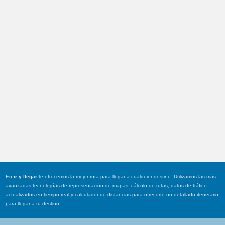
En
ir y llegar
te ofrecemos la mejor ruta para llegar a cualquier destino. Utilizamos las más
avanzadas tecnologías de representación de mapas, cálculo de rutas, datos de tráfico
actualizados en tiempo real y calculador de distancias para ofrecerte un detallado itenerario
para llegar a tu destino.