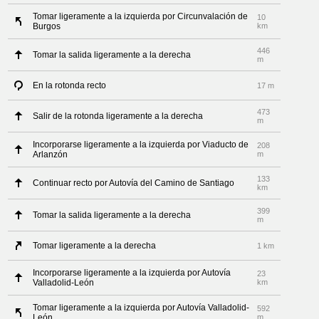
Tomar ligeramente a la izquierda por Circunvalación de
10
Burgos
km
446
Tomar la salida ligeramente a la derecha
m
En la rotonda recto
17 m
473
Salir de la rotonda ligeramente a la derecha
m
Incorporarse ligeramente a la izquierda por Viaducto de
208
Arlanzón
m
133
Continuar recto por Autovía del Camino de Santiago
km
399
Tomar la salida ligeramente a la derecha
m
Tomar ligeramente a la derecha
1 km
Incorporarse ligeramente a la izquierda por Autovía
23
Valladolid-León
km
Tomar ligeramente a la izquierda por Autovía Valladolid-
592
León
m