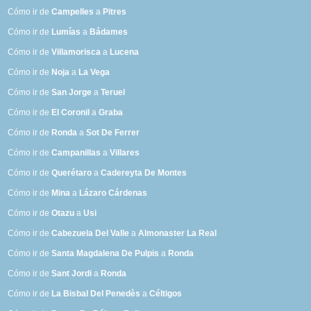
Cómo ir de
Campelles
a
Pitres
Cómo ir de
Lumías
a
Bádames
Cómo ir de
Villamorisca
a
Lucena
Cómo ir de
Noja
a
La Vega
Cómo ir de
San Jorge
a
Teruel
Cómo ir de
El Coronil
a
Graba
Cómo ir de
Ronda
a
Sot De Ferrer
Cómo ir de
Campanillas
a
Villares
Cómo ir de
Querétaro
a
Cadereyta De Montes
Cómo ir de
Mina
a
Lázaro Cárdenas
Cómo ir de
Otazu
a
Usi
Cómo ir de
Cabezuela Del Valle
a
Almonaster La Real
Cómo ir de
Santa Magdalena De Pulpis
a
Ronda
Cómo ir de
Sant Jordi
a
Ronda
Cómo ir de
La Bisbal Del Penedès
a
Céltigos