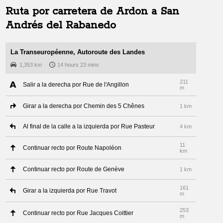
Ruta por carretera de
Ardon
a
San
Andrés del Rabanedo
La Transeuropéenne, Autoroute des Landes
1,353 km
14 hours 23 mins
211
Salir a la derecha por Rue de l'Angillon
m
Girar a la derecha por Chemin des 5 Chênes
1 km
Al final de la calle a la izquierda por Rue Pasteur
4 km
11
Continuar recto por Route Napoléon
km
Continuar recto por Route de Genève
1 km
161
Girar a la izquierda por Rue Travot
m
253
Continuar recto por Rue Jacques Coittier
m