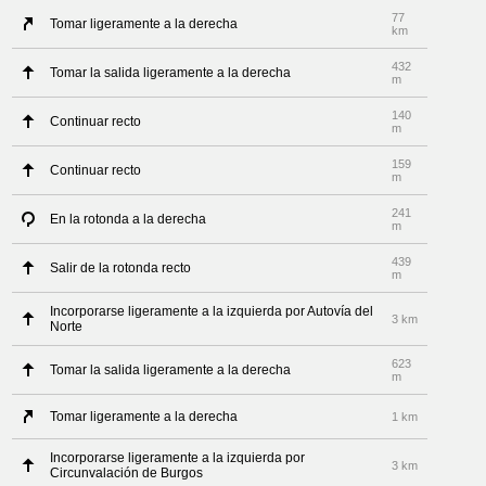
77
Tomar ligeramente a la derecha
km
432
Tomar la salida ligeramente a la derecha
m
140
Continuar recto
m
159
Continuar recto
m
241
En la rotonda a la derecha
m
439
Salir de la rotonda recto
m
Incorporarse ligeramente a la izquierda por Autovía del
3 km
Norte
623
Tomar la salida ligeramente a la derecha
m
Tomar ligeramente a la derecha
1 km
Incorporarse ligeramente a la izquierda por
3 km
Circunvalación de Burgos