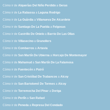
Cómo ir de
Alquerías Del Niño Perdido
a
Geras
Cómo ir de
La Rabassa
a
Laguna Rodrigo
Cómo ir de
La Guàrdia
a
Villanueva De Alcardete
Cómo ir de
Santiago De La Puebla
a
Felgosas
Cómo ir de
Castrillo De Onielo
a
Barrio De Las Ollas
Cómo ir de
Villasecino
a
Granollers
Cómo ir de
Combarros
a
Artavia
Cómo ir de
San Martín De Ubierna
a
Horcajo De Montemayor
Cómo ir de
Mahamud
a
San Martín De La Falamosa
Cómo ir de
Fuentecén
a
Patró
Cómo ir de
San Cristóbal De Trabancos
a
Alcoy
Cómo ir de
San Bartolomé De Tormes
a
Alcoy
Cómo ir de
Torremocha Del Pinar
a
Doriga
Cómo ir de
Perlín
a
San Rafael
Cómo ir de
Peneda
a
Represa Del Condado