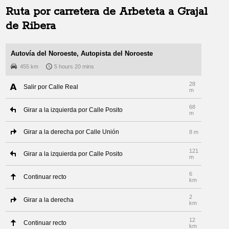
Ruta por carretera de
Arbeteta
a
Grajal
de Ribera
Autovía del Noroeste, Autopista del Noroeste
455 km
5 hours 20 mins
28
Salir por Calle Real
m
68
Girar a la izquierda por Calle Posito
m
Girar a la derecha por Calle Unión
8 m
121
Girar a la izquierda por Calle Posito
m
6
Continuar recto
km
2
Girar a la derecha
km
12
Continuar recto
km