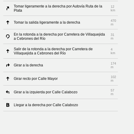
Tomar ligeramente a la derecha por Autovía Ruta de la
12
Plata
km
470
Tomar la salida ligeramente a la derecha
m
En la rotonda a la derecha por Carretera de Villaquejida
31
a Cebrones del Río
m
Salir de la rotonda a la derecha por Carretera de
4
Villaquejida a Cebrones del Río
km
174
Girar a la derecha
m
102
Girar recto por Calle Mayor
m
57
Girar a la izquierda por Calle Calabozo
m
Llegar a la derecha por Calle Calabozo