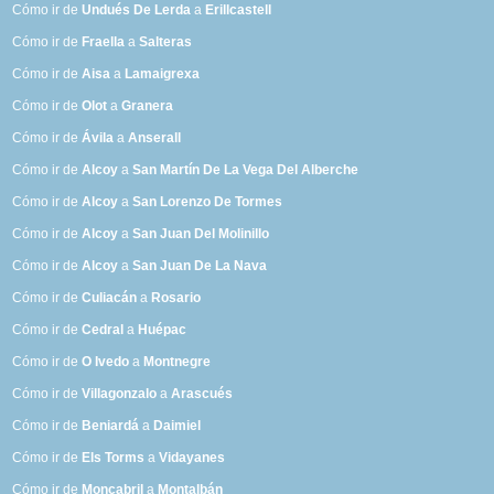
Cómo ir de
Undués De Lerda
a
Erillcastell
Cómo ir de
Fraella
a
Salteras
Cómo ir de
Aisa
a
Lamaigrexa
Cómo ir de
Olot
a
Granera
Cómo ir de
Ávila
a
Anserall
Cómo ir de
Alcoy
a
San Martín De La Vega Del Alberche
Cómo ir de
Alcoy
a
San Lorenzo De Tormes
Cómo ir de
Alcoy
a
San Juan Del Molinillo
Cómo ir de
Alcoy
a
San Juan De La Nava
Cómo ir de
Culiacán
a
Rosario
Cómo ir de
Cedral
a
Huépac
Cómo ir de
O Ivedo
a
Montnegre
Cómo ir de
Villagonzalo
a
Arascués
Cómo ir de
Beniardá
a
Daimiel
Cómo ir de
Els Torms
a
Vidayanes
Cómo ir de
Moncabril
a
Montalbán