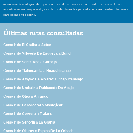
avanzadas tecnologías de representación de mapas, cálculo de rutas, datos de tráfico
actualizados en tiempo real y calculador de distancias para ofrecerte un detallado itenerario
para llegar a tu destino.
Últimas rutas consultadas
Cómo ir de
El Catllar
a
Sober
Cómo ir de
Villovela De Esgueva
a
Buñol
Cómo ir de
Santa Ana
a
Carbajo
Cómo ir de
Tlalnepantla
a
Huauchinango
Cómo ir de
Atoyac De Álvarez
a
Chapultenango
Cómo ir de
Urabain
a
Rublacedo De Abajo
Cómo ir de
Oteo
a
Amusco
Cómo ir de
Gabarderal
a
Montejícar
Cómo ir de
Corvera
a
Trajano
Cómo ir de
Señorín
a
La Granja
Cómo ir de
Oleiros
a
Espino De La Orbada