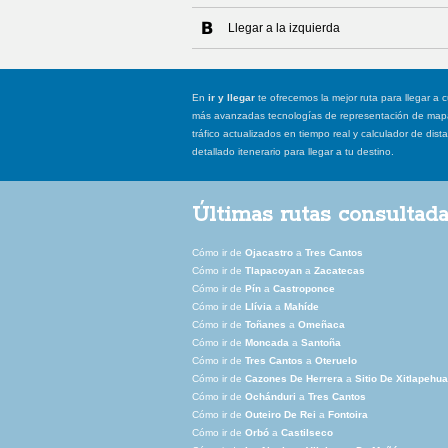
Llegar a la izquierda
En
ir y llegar
te ofrecemos la mejor ruta para llegar a c
más avanzadas tecnologías de representación de mapas
tráfico actualizados en tiempo real y calculador de dist
detallado itenerario para llegar a tu destino.
Últimas rutas consultad
Cómo ir de
Ojacastro
a
Tres Cantos
Cómo ir de
Tlapacoyan
a
Zacatecas
Cómo ir de
Pín
a
Castroponce
Cómo ir de
Llívia
a
Mahíde
Cómo ir de
Toñanes
a
Omeñaca
Cómo ir de
Moncada
a
Santoña
Cómo ir de
Tres Cantos
a
Oteruelo
Cómo ir de
Cazones De Herrera
a
Sitio De Xitlapehua
Cómo ir de
Ochánduri
a
Tres Cantos
Cómo ir de
Outeiro De Rei
a
Fontoira
Cómo ir de
Orbó
a
Castilseco