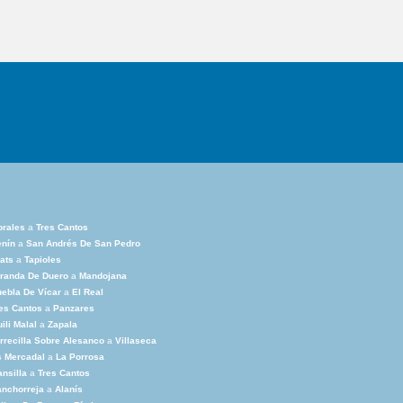
orales
a
Tres Cantos
enín
a
San Andrés De San Pedro
ats
a
Tapioles
randa De Duero
a
Mandojana
ebla De Vícar
a
El Real
es Cantos
a
Panzares
ili Malal
a
Zapala
rrecilla Sobre Alesanco
a
Villaseca
s Mercadal
a
La Porrosa
nsilla
a
Tres Cantos
nchorreja
a
Alanís