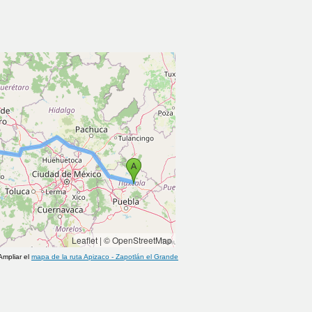
Leaflet
|
© OpenStreetMap
Ampliar el
mapa de la ruta
Apizaco
-
Zapotlán el Grande