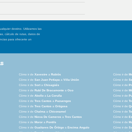
ualquier destino. Utilizamos las
, cálculo de rutas, datos de
ancias para ofrecerte un
as
Cómo ir de
Xavestre
a
Rubiós
Cómo ir de
M
Cómo ir de
San Juan Petlapa
a
Villa Unión
Cómo ir de
S
Cómo ir de
Sort
a
Chisagüés
Cómo ir de
Pr
Cómo ir de
Rubí De Bracamonte
a
Oco
Cómo ir de
Mi
Cómo ir de
Aboño
a
La Coruña
Cómo ir de
Pu
Cómo ir de
Tres Cantos
a
Pazuengos
Cómo ir de
Tr
Cómo ir de
Tres Cantos
a
Ortigosa
Cómo ir de
Qu
Cómo ir de
Chalma
a
Chiconamel
Cómo ir de
To
Cómo ir de
Nieva De Cameros
a
Tres Cantos
Cómo ir de
E
Cómo ir de
Moror
a
Pontils
Cómo ir de
Ma
Cómo ir de
Gualtares De Órbigo
a
Encima Angulo
Cómo ir de
Sa