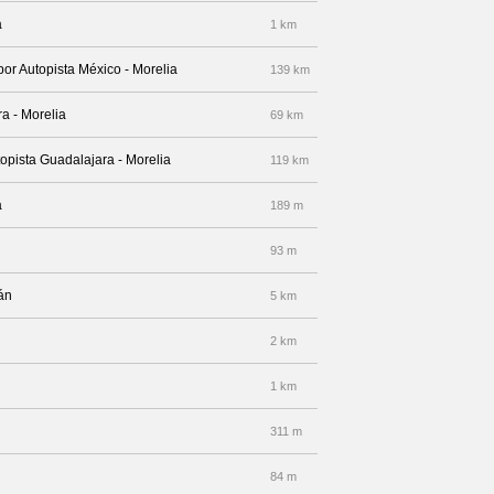
a
1 km
por Autopista México - Morelia
139 km
a - Morelia
69 km
topista Guadalajara - Morelia
119 km
a
189 m
93 m
lán
5 km
2 km
1 km
311 m
84 m