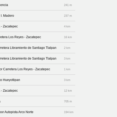
dencia
241 m
 I. Madero
237 m
s - Zacatepec
4 km
retera Los Reyes - Zacatepec
16 km
rretera Libramiento de Santiago Tlalpan
2 km
rretera Libramiento de Santiago Tlalpan
3 km
por Carretera Los Reyes - Zacatepec
1 km
to Hueyotlipan
3 km
s - Zacatepec
12 km
a
705 m
por Autopista Arco Norte
194 km