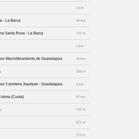
1 km
a - La Barca
46 km
era Santa Rosa - La Barca
727 m
1 km
 por Macrolibramiento de Guadalajara
36 km
a
336 m
por Carretera Jiquilpan - Guadalajara
2 km
Colima (Cuota)
87 km
a
737 m
572 m
273 m