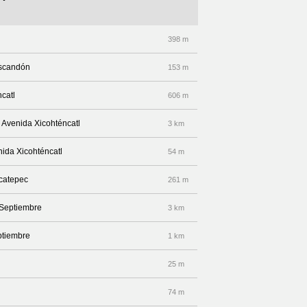
398 m
Escandón
153 m
ncatl
606 m
r Avenida Xicohténcatl
3 km
nida Xicohténcatl
54 m
acatepec
261 m
 Septiembre
3 km
ptiembre
1 km
25 m
74 m