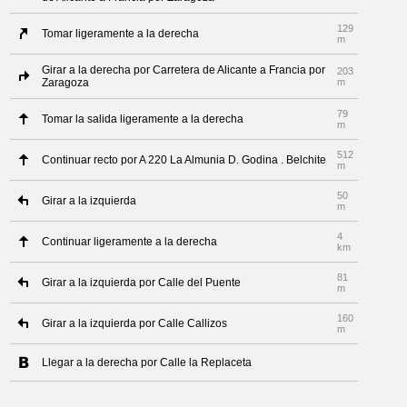
129
Tomar ligeramente a la derecha
m
Girar a la derecha por Carretera de Alicante a Francia por
203
Zaragoza
m
79
Tomar la salida ligeramente a la derecha
m
512
Continuar recto por A 220 La Almunia D. Godina . Belchite
m
50
Girar a la izquierda
m
4
Continuar ligeramente a la derecha
km
81
Girar a la izquierda por Calle del Puente
m
160
Girar a la izquierda por Calle Callizos
m
Llegar a la derecha por Calle la Replaceta