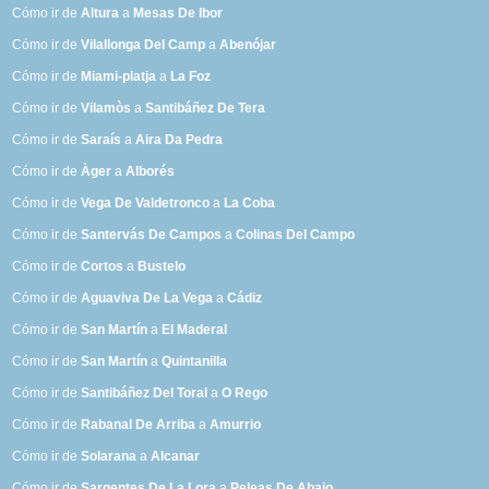
Cómo ir de
Altura
a
Mesas De Ibor
Cómo ir de
Vilallonga Del Camp
a
Abenójar
Cómo ir de
Miami-platja
a
La Foz
Cómo ir de
Vilamòs
a
Santibáñez De Tera
Cómo ir de
Saraís
a
Aira Da Pedra
Cómo ir de
Àger
a
Alborés
Cómo ir de
Vega De Valdetronco
a
La Coba
Cómo ir de
Santervás De Campos
a
Colinas Del Campo
Cómo ir de
Cortos
a
Bustelo
Cómo ir de
Aguaviva De La Vega
a
Cádiz
Cómo ir de
San Martín
a
El Maderal
Cómo ir de
San Martín
a
Quintanilla
Cómo ir de
Santibáñez Del Toral
a
O Rego
Cómo ir de
Rabanal De Arriba
a
Amurrio
Cómo ir de
Solarana
a
Alcanar
Cómo ir de
Sargentes De La Lora
a
Peleas De Abajo