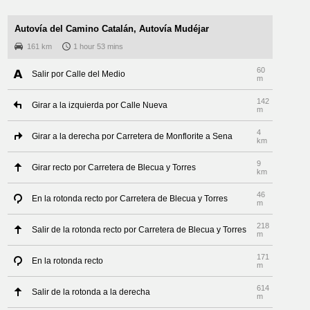
Autovía del Camino Catalán, Autovía Mudéjar
161 km
1 hour 53 mins
60
Salir por Calle del Medio
m
142
Girar a la izquierda por Calle Nueva
m
4
Girar a la derecha por Carretera de Monflorite a Sena
km
9
Girar recto por Carretera de Blecua y Torres
km
46
En la rotonda recto por Carretera de Blecua y Torres
m
218
Salir de la rotonda recto por Carretera de Blecua y Torres
m
171
En la rotonda recto
m
614
Salir de la rotonda a la derecha
m