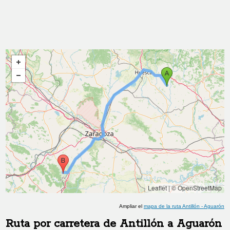
Leaflet
|
© OpenStreetMap
Ampliar el
mapa de la ruta
Antillón
-
Aguarón
Ruta por carretera de
Antillón
a
Aguarón