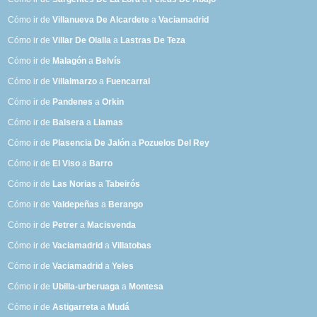
Cómo ir de
Villanueva De Alcardete
a
Vaciamadrid
Cómo ir de
Villar De Olalla
a
Lastras De Teza
Cómo ir de
Malagón
a
Belvís
Cómo ir de
Villalmarzo
a
Fuencarral
Cómo ir de
Pandenes
a
Orkin
Cómo ir de
Balsera
a
Llamas
Cómo ir de
Plasencia De Jalón
a
Pozuelos Del Rey
Cómo ir de
El Viso
a
Barro
Cómo ir de
Las Norias
a
Tabeirós
Cómo ir de
Valdepeñas
a
Berango
Cómo ir de
Petrer
a
Macisvenda
Cómo ir de
Vaciamadrid
a
Villatobas
Cómo ir de
Vaciamadrid
a
Yeles
Cómo ir de
Ubilla-urberuaga
a
Montesa
Cómo ir de
Astigarreta
a
Mudá