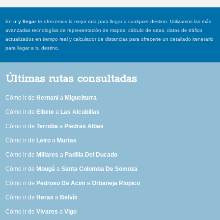
En
ir y llegar
te ofrecemos la mejor ruta para llegar a cualquier destino. Utilizamos las más
avanzadas tecnologías de representación de mapas, cálculo de rutas, datos de tráfico
actualizados en tiempo real y calculador de distancias para ofrecerte un detallado itenerario
para llegar a tu destino.
Últimas rutas consultadas
Cómo ir de
Hernani
a
Miguelturra
Cómo ir de
Elbete
a
Las Alcubillas
Cómo ir de
Terroba
a
Piedras Albas
Cómo ir de
Leiro
a
Murtas
Cómo ir de
Millares
a
Padilla Del Ducado
Cómo ir de
Mougá
a
Santa Colomba De Somoza
Cómo ir de
Pedroso De Acim
a
Orbaneja Riopico
Cómo ir de
Heras
a
Belvís
Cómo ir de
Vivares
a
Vigo