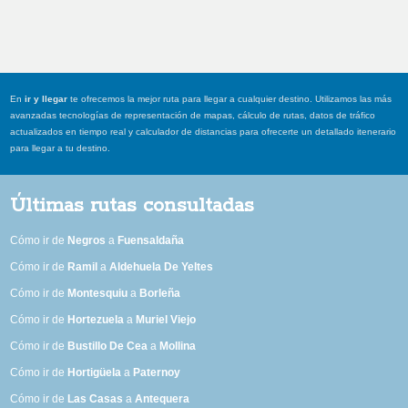
En
ir y llegar
te ofrecemos la mejor ruta para llegar a cualquier destino. Utilizamos las más
avanzadas tecnologías de representación de mapas, cálculo de rutas, datos de tráfico
actualizados en tiempo real y calculador de distancias para ofrecerte un detallado itenerario
para llegar a tu destino.
Últimas rutas consultadas
Cómo ir de
Negros
a
Fuensaldaña
Cómo ir de
Ramil
a
Aldehuela De Yeltes
Cómo ir de
Montesquiu
a
Borleña
Cómo ir de
Hortezuela
a
Muriel Viejo
Cómo ir de
Bustillo De Cea
a
Mollina
Cómo ir de
Hortigüela
a
Paternoy
Cómo ir de
Las Casas
a
Antequera