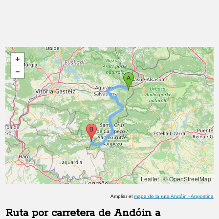
Leaflet
|
© OpenStreetMap
Ampliar el
mapa de la ruta
Andóin
-
Angostina
Ruta por carretera de
Andóin
a