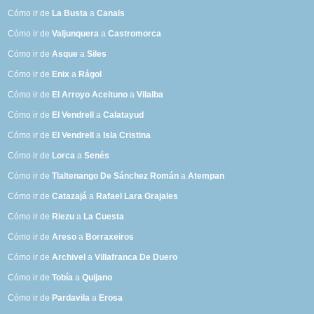
Cómo ir de
La Busta
a
Canals
Cómo ir de
Valjunquera
a
Castromorca
Cómo ir de
Asque
a
Siles
Cómo ir de
Enix
a
Rágol
Cómo ir de
El Arroyo Aceituno
a
Vilalba
Cómo ir de
El Vendrell
a
Calatayud
Cómo ir de
El Vendrell
a
Isla Cristina
Cómo ir de
Lorca
a
Senés
Cómo ir de
Tlaltenango De Sánchez Román
a
Atempan
Cómo ir de
Catazajá
a
Rafael Lara Grajales
Cómo ir de
Riezu
a
La Cuesta
Cómo ir de
Areso
a
Borraxeiros
Cómo ir de
Archivel
a
Villafranca De Duero
Cómo ir de
Tobía
a
Quijano
Cómo ir de
Pardavila
a
Erosa