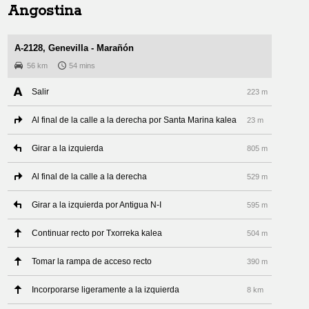
Angostina
A-2128, Genevilla - Marañón
56 km
54 mins
Salir
223 m
Al final de la calle a la derecha por Santa Marina kalea
23 m
Girar a la izquierda
805 m
Al final de la calle a la derecha
529 m
Girar a la izquierda por Antigua N-I
595 m
Continuar recto por Txorreka kalea
504 m
Tomar la rampa de acceso recto
390 m
Incorporarse ligeramente a la izquierda
8 km