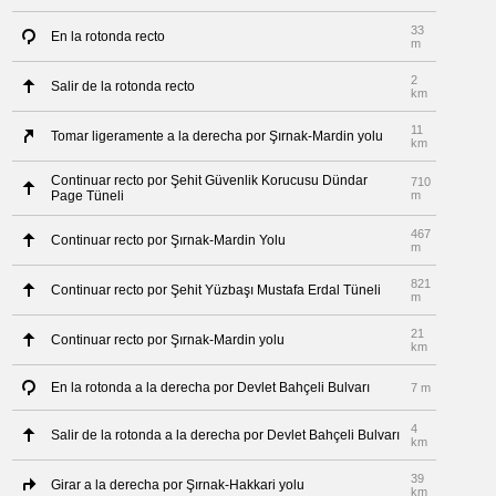
33
En la rotonda recto
m
2
Salir de la rotonda recto
km
11
Tomar ligeramente a la derecha por Şırnak-Mardin yolu
km
Continuar recto por Şehit Güvenlik Korucusu Dündar
710
Page Tüneli
m
467
Continuar recto por Şırnak-Mardin Yolu
m
821
Continuar recto por Şehit Yüzbaşı Mustafa Erdal Tüneli
m
21
Continuar recto por Şırnak-Mardin yolu
km
En la rotonda a la derecha por Devlet Bahçeli Bulvarı
7 m
4
Salir de la rotonda a la derecha por Devlet Bahçeli Bulvarı
km
39
Girar a la derecha por Şırnak-Hakkari yolu
km