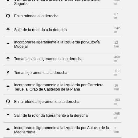
Segorbe
m
67
En la rotonda a la derecha
m
242
Salir de la rotonda a la derecha
m
Incorporarse ligeramente a la izquierda por Autovía
12
Mudéjar
km
460
Tomar la salida ligeramente a la derecha
m
112
Tomar ligeramente a la derecha
m
Incorporarse ligeramente a la izquierda por Carretera
16
Teruel al Grao de Castellón de la Plana
km
153
En la rotonda ligeramente a la derecha
m
295
Salir de la rotonda ligeramente a la derecha
m
Incorporarse ligeramente a la izquierda por Autovia de la
2
Mediterrània
km