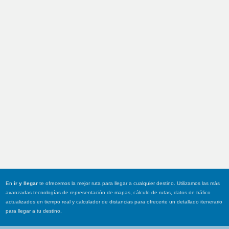
En
ir y llegar
te ofrecemos la mejor ruta para llegar a cualquier destino. Utilizamos las más
avanzadas tecnologías de representación de mapas, cálculo de rutas, datos de tráfico
actualizados en tiempo real y calculador de distancias para ofrecerte un detallado itenerario
para llegar a tu destino.