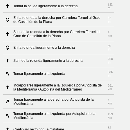
211
Tomar la salida ligeramente a la derecha
m
En la rotonda a la derecha por Carretera Teruel al Grao
52
de Castellón de la Plana
m
Salir de la rotonda a la derecha por Carretera Teruel al
4
Grao de Castellón de la Plana
km
30
En la rotonda ligeramente a la derecha
m
250
Salir de la rotonda ligeramente a la derecha
m
886
Tomar ligeramente a la izquierda
m
Incorporarse ligeramente a la izquierda por Autopista de
291
la Mediterrània / Autopista del Mediterráneo
km
Tomar ligeramente a la derecha por Autopista de la
4
Mediterrània
km
Tomar ligeramente a la izquierda por Autopista de la
159
Mediterrània
km
52
Continuar recto por La Catalane