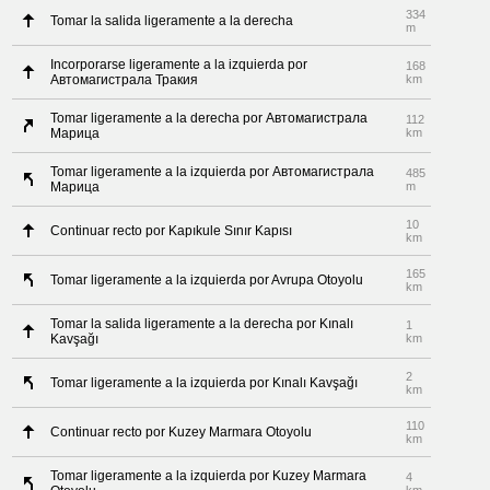
334
Tomar la salida ligeramente a la derecha
m
Incorporarse ligeramente a la izquierda por
168
Автомагистрала Тракия
km
Tomar ligeramente a la derecha por Автомагистрала
112
Марица
km
Tomar ligeramente a la izquierda por Автомагистрала
485
Марица
m
10
Continuar recto por Kapıkule Sınır Kapısı
km
165
Tomar ligeramente a la izquierda por Avrupa Otoyolu
km
Tomar la salida ligeramente a la derecha por Kınalı
1
Kavşağı
km
2
Tomar ligeramente a la izquierda por Kınalı Kavşağı
km
110
Continuar recto por Kuzey Marmara Otoyolu
km
Tomar ligeramente a la izquierda por Kuzey Marmara
4