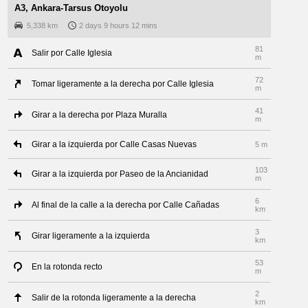
A3, Ankara-Tarsus Otoyolu
5,338 km
2 days 9 hours 12 mins
81
Salir por Calle Iglesia
m
72
Tomar ligeramente a la derecha por Calle Iglesia
m
41
Girar a la derecha por Plaza Muralla
m
Girar a la izquierda por Calle Casas Nuevas
5 m
103
Girar a la izquierda por Paseo de la Ancianidad
m
6
Al final de la calle a la derecha por Calle Cañadas
km
3
Girar ligeramente a la izquierda
km
53
En la rotonda recto
m
2
Salir de la rotonda ligeramente a la derecha
km