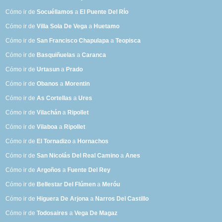
Cómo ir de
Socuéllamos
a
El Puente Del RÍo
Cómo ir de
Villa Sola De Vega
a
Huetamo
Cómo ir de
San Francisco Chapulapa
a
Teopisca
Cómo ir de
Basquiñuelas
a
Caranca
Cómo ir de
Urtasun
a
Prado
Cómo ir de
Obanos
a
Morentin
Cómo ir de
As Cortellas
a
Ures
Cómo ir de
Vilachán
a
Ripollet
Cómo ir de
Vilaboa
a
Ripollet
Cómo ir de
El Tornadizo
a
Hornachos
Cómo ir de
San Nicolás Del Real Camino
a
Anes
Cómo ir de
Argoños
a
Fuente Del Rey
Cómo ir de
Bellestar Del Flúmen
a
Meróu
Cómo ir de
Higuera De Arjona
a
Narros Del Castillo
Cómo ir de
Todosaires
a
Vega De Magaz