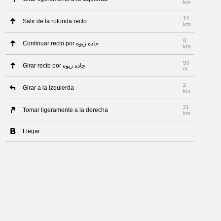
km
14
Salir de la rotonda recto
km
8
Continuar recto por جاده زیوه
km
93
Girar recto por جاده زیوه
m
2
Girar a la izquierda
km
21
Tomar ligeramente a la derecha
km
Llegar