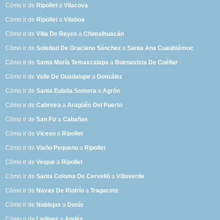
Cómo ir de
Ripollet
a
Vilacova
Cómo ir de
Ripollet
a
Vilaboa
Cómo ir de
Villa De Reyes
a
Chimalhuacán
Cómo ir de
Soledad De Graciano Sánchez
a
Santa Ana Cuauhtémoc
Cómo ir de
Santa María Temaxcalapa
a
Buenavista De Cuéllar
Cómo ir de
Valle De Guadalupe
a
González
Cómo ir de
Santa Eulalia Somera
a
Agrón
Cómo ir de
Cabreira
a
Aragüés Del Puerto
Cómo ir de
San Fiz
a
Cabañas
Cómo ir de
Viceso
a
Ripollet
Cómo ir de
Viaño Pequeno
a
Ripollet
Cómo ir de
Veigue
a
Ripollet
Cómo ir de
Santa Coloma De Cervelló
a
Villaverde
Cómo ir de
Navas De Riofrío
a
Tragacete
Cómo ir de
Noblejas
a
Donís
Cómo ir de
Ladines
a
Andés