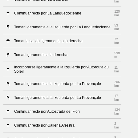
km
120
Continuar recto por La Languedocienne
km
53
Tomar ligeramente a la izquierda por La Languedocienne
km
72
Tomar la salida ligeramente a la derecha
km
598
Tomar ligeramente a la derecha
m
Incorporarse ligeramente a la izquierda por Autoroute du
11
Soleil
km
206
Tomar ligeramente a la izquierda por La Provençale
km
17
Tomar ligeramente a la izquierda por La Provençale
km
134
Continuar recto por Autostrada dei Fiori
km
2
Continuar recto por Galleria Arrestra
km
9