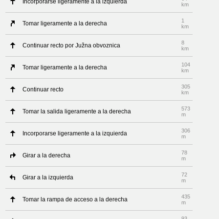
Incorporarse ligeramente a la izquierda
km
1
Tomar ligeramente a la derecha
km
8
Continuar recto por Južna obvoznica
km
104
Tomar ligeramente a la derecha
km
305
Continuar recto
km
573
Tomar la salida ligeramente a la derecha
m
306
Incorporarse ligeramente a la izquierda
m
78
Girar a la derecha
m
72
Girar a la izquierda
m
435
Tomar la rampa de acceso a la derecha
m
93