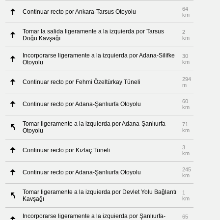
64
Continuar recto por Ankara-Tarsus Otoyolu
km
Tomar la salida ligeramente a la izquierda por Tarsus
2
Doğu Kavşağı
km
Incorporarse ligeramente a la izquierda por Adana-Silifke
30
Otoyolu
km
294
Continuar recto por Fehmi Özeltürkay Tüneli
m
60
Continuar recto por Adana-Şanlıurfa Otoyolu
km
Tomar ligeramente a la izquierda por Adana-Şanlıurfa
71
Otoyolu
km
3
Continuar recto por Kızlaç Tüneli
km
245
Continuar recto por Adana-Şanlıurfa Otoyolu
km
Tomar ligeramente a la izquierda por Devlet Yolu Bağlantı
1
Kavşağı
km
Incorporarse ligeramente a la izquierda por Şanlıurfa-
65