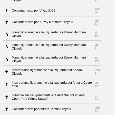
Otoyolu
km
646
Continuar recto por Viyadük-29
m
21
Continuar recto por Kuzey Marmara Otoyolu
km
Tomar ligeramente a la izquierda por Kuzey Marmara
8
Otoyolu
km
Tomar ligeramente a la izquierda por Kuzey Marmara
44
Otoyolu
km
Tomar ligeramente a la izquierda por Kuzey Marmara
59
Otoyolu
km
Incorporarse ligeramente a la izquierda por Anadolu
254
Otoyolu
km
Incorporarse ligeramente a la izquierda por Ankara Çevre
34
Yolu
km
Tomar la salida ligeramente a la derecha por Ankara
1
Çevre Yolu Güney Kavşağı
km
220
Continuar recto por Ankara-Tarsus Otoyolu
km