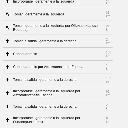
Incorporarse ligeramente a la izquierda
km
33
Tomar ligeramente a la izquierda
km
Tomar ligeramente a la izquierda por Обилазница око
215
Београда
km
2
Tomar la salida ligeramente a la derecha
km
105
Continuar recto
km
1
Continuar recto por Автомагистрала Европа
km
193
Tomar la salida ligeramente a la derecha
m
Incorporarse ligeramente a la izquierda por
62
Автомагистрала Европа
km
2
Tomar la salida ligeramente a la derecha
km
Incorporarse ligeramente a la izquierda por
8
Околовръстен път
km