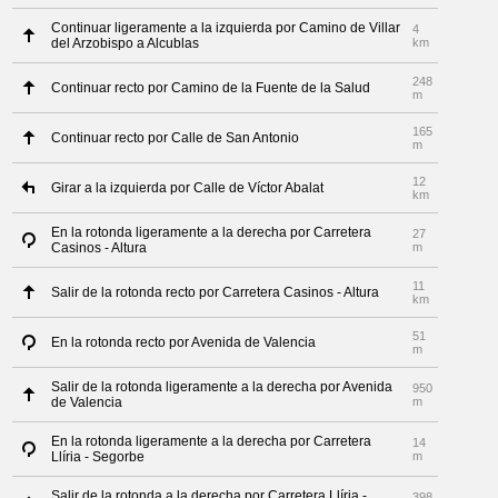
Continuar ligeramente a la izquierda por Camino de Villar
4
del Arzobispo a Alcublas
km
248
Continuar recto por Camino de la Fuente de la Salud
m
165
Continuar recto por Calle de San Antonio
m
12
Girar a la izquierda por Calle de Víctor Abalat
km
En la rotonda ligeramente a la derecha por Carretera
27
Casinos - Altura
m
11
Salir de la rotonda recto por Carretera Casinos - Altura
km
51
En la rotonda recto por Avenida de Valencia
m
Salir de la rotonda ligeramente a la derecha por Avenida
950
de Valencia
m
En la rotonda ligeramente a la derecha por Carretera
14
Llíria - Segorbe
m
Salir de la rotonda a la derecha por Carretera Llíria -
398