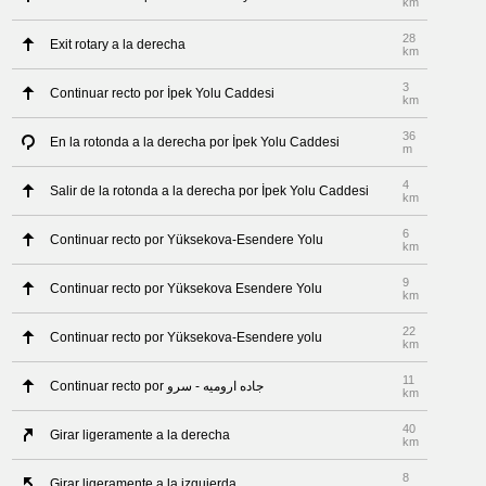
km
28
Exit rotary a la derecha
km
3
Continuar recto por İpek Yolu Caddesi
km
36
En la rotonda a la derecha por İpek Yolu Caddesi
m
4
Salir de la rotonda a la derecha por İpek Yolu Caddesi
km
6
Continuar recto por Yüksekova-Esendere Yolu
km
9
Continuar recto por Yüksekova Esendere Yolu
km
22
Continuar recto por Yüksekova-Esendere yolu
km
11
Continuar recto por جاده ارومیه - سرو
km
40
Girar ligeramente a la derecha
km
8
Girar ligeramente a la izquierda