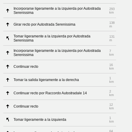
Incorporarse ligeramente a la izquierda por Autostrada
293
Serenissima
km
138
Girar recto por Autostrada Serenissima
m
Tomar ligeramente a la izquierda por Autostrada
131
Serenissima
m
Incorporarse ligeramente a la izquierda por Autostrada
7
Serenissima
km
16
Continuar recto
km
1
Tomar la salida ligeramente a la derecha
km
2
Continuar recto por Raccordo Autostradale 14
km
12
Continuar recto
km
1
Tomar ligeramente a la izquierda
km
64