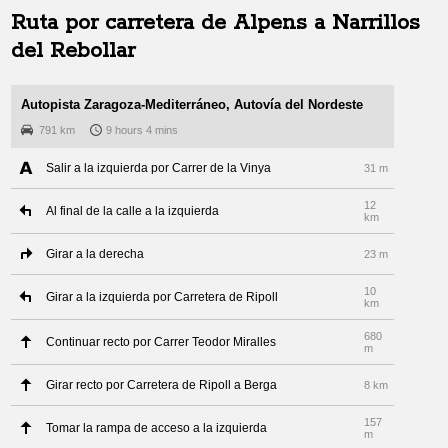
Ruta por carretera de
Alpens
a
Narrillos
del Rebollar
Autopista Zaragoza-Mediterráneo, Autovía del Nordeste
791 km
9 hours 4 mins
Salir a la izquierda por Carrer de la Vinya
31 m
12
Al final de la calle a la izquierda
km
Girar a la derecha
23 m
10
Girar a la izquierda por Carretera de Ripoll
km
680
Continuar recto por Carrer Teodor Miralles
m
Girar recto por Carretera de Ripoll a Berga
8 km
157
Tomar la rampa de acceso a la izquierda
m