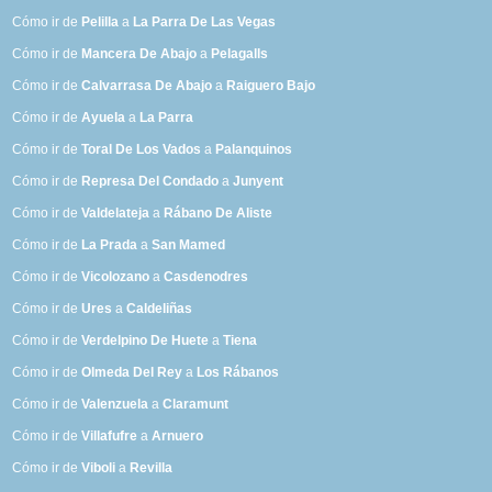
Cómo ir de
Pelilla
a
La Parra De Las Vegas
Cómo ir de
Mancera De Abajo
a
Pelagalls
Cómo ir de
Calvarrasa De Abajo
a
Raiguero Bajo
Cómo ir de
Ayuela
a
La Parra
Cómo ir de
Toral De Los Vados
a
Palanquinos
Cómo ir de
Represa Del Condado
a
Junyent
Cómo ir de
Valdelateja
a
Rábano De Aliste
Cómo ir de
La Prada
a
San Mamed
Cómo ir de
Vicolozano
a
Casdenodres
Cómo ir de
Ures
a
Caldeliñas
Cómo ir de
Verdelpino De Huete
a
Tiena
Cómo ir de
Olmeda Del Rey
a
Los Rábanos
Cómo ir de
Valenzuela
a
Claramunt
Cómo ir de
Villafufre
a
Arnuero
Cómo ir de
Viboli
a
Revilla