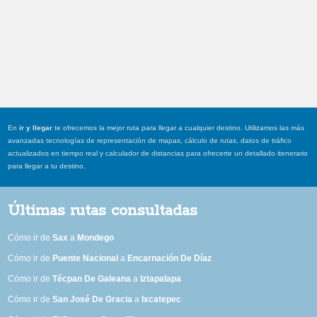
En
ir y llegar
te ofrecemos la mejor ruta para llegar a cualquier destino. Utilizamos las más
avanzadas tecnologías de representación de mapas, cálculo de rutas, datos de tráfico
actualizados en tiempo real y calculador de distancias para ofrecerte un detallado itenerario
para llegar a tu destino.
Últimas rutas consultadas
Cómo ir de
Sax
a
Mondego
Cómo ir de
Puente Nacional
a
Encarnación De Díaz
Cómo ir de
Técpan De Galeana
a
Iztapalapa
Cómo ir de
San José De Gracia
a
Ixcatepec