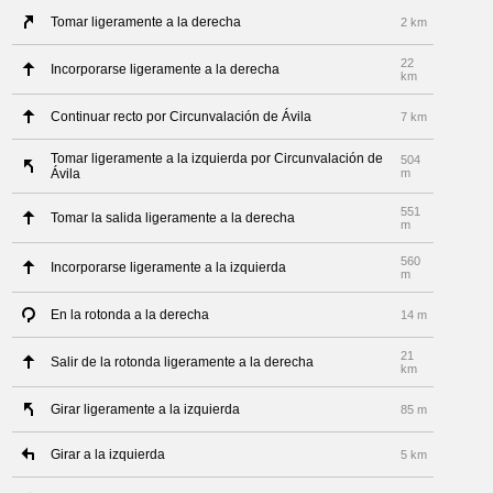
Tomar ligeramente a la derecha
2 km
22
Incorporarse ligeramente a la derecha
km
Continuar recto por Circunvalación de Ávila
7 km
Tomar ligeramente a la izquierda por Circunvalación de
504
Ávila
m
551
Tomar la salida ligeramente a la derecha
m
560
Incorporarse ligeramente a la izquierda
m
En la rotonda a la derecha
14 m
21
Salir de la rotonda ligeramente a la derecha
km
Girar ligeramente a la izquierda
85 m
Girar a la izquierda
5 km