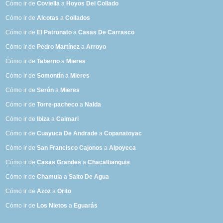
Cómo ir de
Coviella
a
Hoyos Del Collado
Cómo ir de
Alcotas
a
Collados
Cómo ir de
El Patronato
a
Casas De Carrasco
Cómo ir de
Pedro Martínez
a
Arroyo
Cómo ir de
Taberno
a
Mieres
Cómo ir de
Somontín
a
Mieres
Cómo ir de
Serón
a
Mieres
Cómo ir de
Torre-pacheco
a
Nalda
Cómo ir de
Ibiza
a
Caimari
Cómo ir de
Cuayuca De Andrade
a
Copanatoyac
Cómo ir de
San Francisco Cajonos
a
Alpoyeca
Cómo ir de
Casas Grandes
a
Chacaltianguis
Cómo ir de
Chamula
a
Salto De Agua
Cómo ir de
Azoz
a
Orito
Cómo ir de
Los Nietos
a
Eguarás