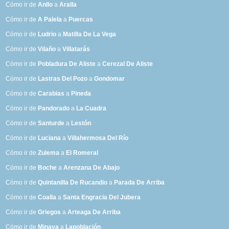
Cómo ir de
Anllo
a
Aralla
Cómo ir de
A Palela
a
Puercas
Cómo ir de
Ludrio
a
Matilla De La Vega
Cómo ir de
Vilaño
a
Villatarás
Cómo ir de
Pobladura De Aliste
a
Cerezal De Aliste
Cómo ir de
Lastras Del Pozo
a
Gondomar
Cómo ir de
Carabias
a
Pineda
Cómo ir de
Pandorado
a
La Cuadra
Cómo ir de
Santurde
a
Lestón
Cómo ir de
Luciana
a
Villahermosa Del Río
Cómo ir de
Zulema
a
El Romeral
Cómo ir de
Boche
a
Arenzana De Abajo
Cómo ir de
Quintanilla De Rucandio
a
Parada De Arriba
Cómo ir de
Coalla
a
Santa Engracia Del Jubera
Cómo ir de
Griegos
a
Arteaga De Arriba
Cómo ir de
Minaya
a
Lapoblación