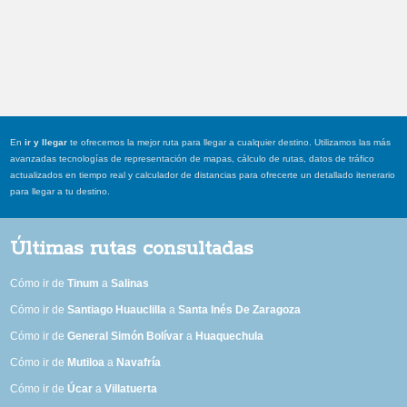
En
ir y llegar
te ofrecemos la mejor ruta para llegar a cualquier destino. Utilizamos las más
avanzadas tecnologías de representación de mapas, cálculo de rutas, datos de tráfico
actualizados en tiempo real y calculador de distancias para ofrecerte un detallado itenerario
para llegar a tu destino.
Últimas rutas consultadas
Cómo ir de
Tinum
a
Salinas
Cómo ir de
Santiago Huauclilla
a
Santa Inés De Zaragoza
Cómo ir de
General Simón Bolívar
a
Huaquechula
Cómo ir de
Mutiloa
a
Navafría
Cómo ir de
Úcar
a
Villatuerta