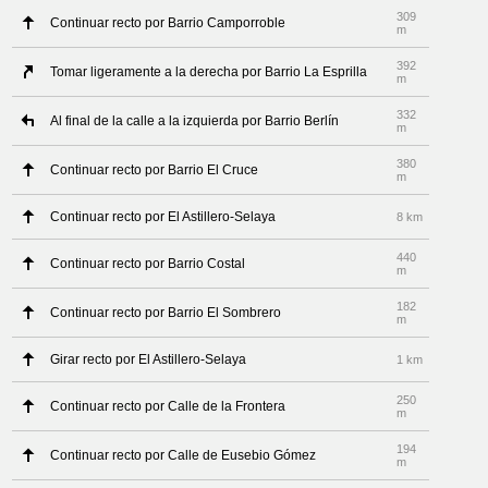
309
Continuar recto por Barrio Camporroble
m
392
Tomar ligeramente a la derecha por Barrio La Esprilla
m
332
Al final de la calle a la izquierda por Barrio Berlín
m
380
Continuar recto por Barrio El Cruce
m
Continuar recto por El Astillero-Selaya
8 km
440
Continuar recto por Barrio Costal
m
182
Continuar recto por Barrio El Sombrero
m
Girar recto por El Astillero-Selaya
1 km
250
Continuar recto por Calle de la Frontera
m
194
Continuar recto por Calle de Eusebio Gómez
m