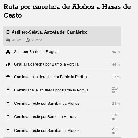
Ruta por carretera de
Aloños
a
Hazas de
Cesto
El Astillero-Selaya, Autovía del Cantábrico
41 km
38 mins
Salir por Barrio La Fragua
40 m
Girar a la derecha por Barrio la Portilla
44 m
Continuar a la derecha por Barrio la Portilla
12 m
218
Continuar a la izquierda por Barrio la Portilla
m
Continuar recto por Santibánez-Aloños
2 km
131
Continuar recto por Barrio La Herrería
m
274
Continuar recto por Santibánez-Aloños
m