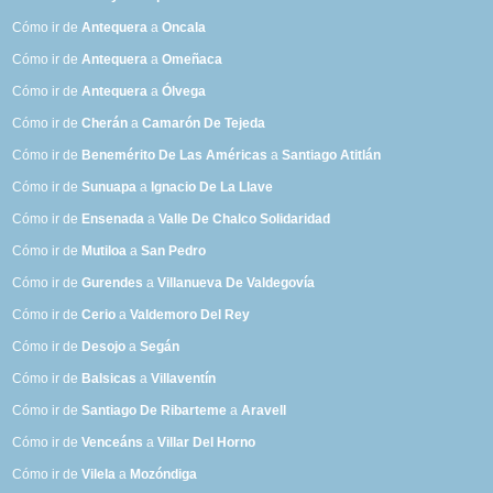
Cómo ir de
Antequera
a
Oncala
Cómo ir de
Antequera
a
Omeñaca
Cómo ir de
Antequera
a
Ólvega
Cómo ir de
Cherán
a
Camarón De Tejeda
Cómo ir de
Benemérito De Las Américas
a
Santiago Atitlán
Cómo ir de
Sunuapa
a
Ignacio De La Llave
Cómo ir de
Ensenada
a
Valle De Chalco Solidaridad
Cómo ir de
Mutiloa
a
San Pedro
Cómo ir de
Gurendes
a
Villanueva De Valdegovía
Cómo ir de
Cerio
a
Valdemoro Del Rey
Cómo ir de
Desojo
a
Segán
Cómo ir de
Balsicas
a
Villaventín
Cómo ir de
Santiago De Ribarteme
a
Aravell
Cómo ir de
Venceáns
a
Villar Del Horno
Cómo ir de
Vilela
a
Mozóndiga