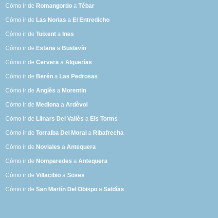
Cómo ir de
Romangordo
a
Tébar
Cómo ir de
Las Norias
a
El Entredicho
Cómo ir de
Tuixent
a
Ines
Cómo ir de
Estana
a
Buslavín
Cómo ir de
Cervera
a
Alquerías
Cómo ir de
Berén
a
Las Pedrosas
Cómo ir de
Anglès
a
Morentin
Cómo ir de
Mediona
a
Ardèvol
Cómo ir de
Llinars Del Vallès
a
Els Torms
Cómo ir de
Torralba Del Moral
a
Ribafrecha
Cómo ir de
Noviales
a
Antequera
Cómo ir de
Nomparedes
a
Antequera
Cómo ir de
Villacibio
a
Soses
Cómo ir de
San Martín Del Obispo
a
Saldías