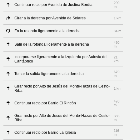
209
Continuar recto por Avenida de Justina Berdia
m
Girar a la derecha por Avenida de Solares
1 km
En la rotonda ligeramente a la derecha
34 m
450
Salir de la rotonda ligeramente a la derecha
m
Incorporarse ligeramente a la izquierda por Autovía del
21
Cantábrico
km
679
Tomar la salida ligeramente a la derecha
m
Girar recto por Alto de Jesús del Monte-Hazas de Cesto-
1 km
Riba
476
Continuar recto por Barrio El Rincón
m
Girar recto por Alto de Jesús del Monte-Hazas de Cesto-
386
Riba
m
116
Continuar recto por Barrio La Iglesia
m