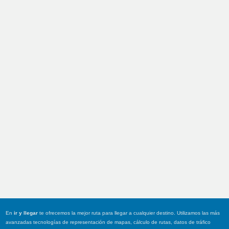
En
ir y llegar
te ofrecemos la mejor ruta para llegar a cualquier destino. Utilizamos las más
avanzadas tecnologías de representación de mapas, cálculo de rutas, datos de tráfico