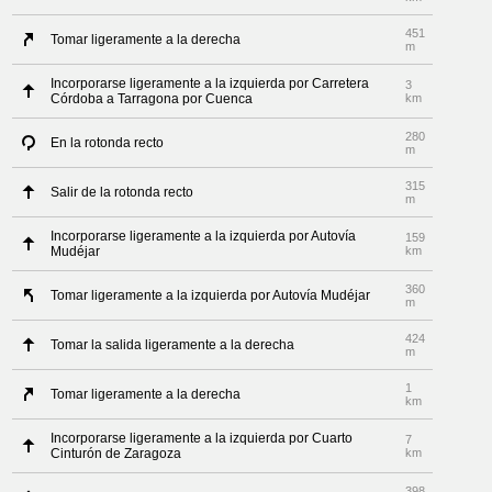
451
Tomar ligeramente a la derecha
m
Incorporarse ligeramente a la izquierda por Carretera
3
Córdoba a Tarragona por Cuenca
km
280
En la rotonda recto
m
315
Salir de la rotonda recto
m
Incorporarse ligeramente a la izquierda por Autovía
159
Mudéjar
km
360
Tomar ligeramente a la izquierda por Autovía Mudéjar
m
424
Tomar la salida ligeramente a la derecha
m
1
Tomar ligeramente a la derecha
km
Incorporarse ligeramente a la izquierda por Cuarto
7
Cinturón de Zaragoza
km
398