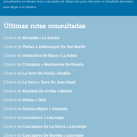
actualizados en tiempo real y calculador de distancias para ofrecerte un detallado itenerario
para llegar a tu destino.
Últimas rutas consultadas
Cómo ir de
Barquilla
a
La Encina
Cómo ir de
Pleitas
a
Aldeamayor De San Martín
Cómo ir de
Veinticinco De Mayo
a
La Adela
Cómo ir de
Crispijana
a
Manzaneda De Omaña
Cómo ir de
La Torre De Fluvià
a
Budián
Cómo ir de
La Seca
a
Torre De Juan Abad
Cómo ir de
Bayubas De Arriba
a
Markio
Cómo ir de
Ribota
a
Oláiz
Cómo ir de
Dehesa Mayor
a
Abejuela
Cómo ir de
Castañares
a
Llucmajor
Cómo ir de
Cascajares De La Sierra
a
Llucmajor
Cómo ir de
Cascajares De Bureba
a
Llucmajor