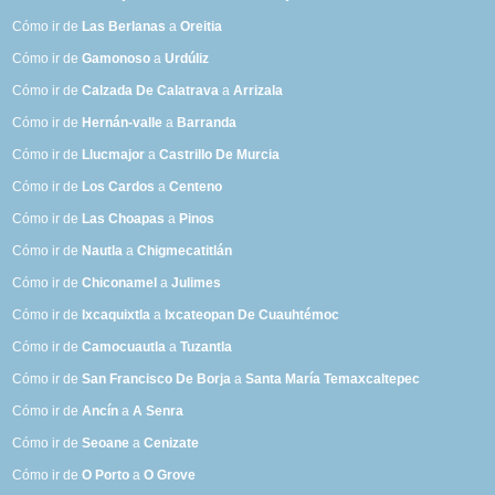
Cómo ir de
Las Berlanas
a
Oreitia
Cómo ir de
Gamonoso
a
Urdúliz
Cómo ir de
Calzada De Calatrava
a
Arrizala
Cómo ir de
Hernán-valle
a
Barranda
Cómo ir de
Llucmajor
a
Castrillo De Murcia
Cómo ir de
Los Cardos
a
Centeno
Cómo ir de
Las Choapas
a
Pinos
Cómo ir de
Nautla
a
Chigmecatitlán
Cómo ir de
Chiconamel
a
Julimes
Cómo ir de
Ixcaquixtla
a
Ixcateopan De Cuauhtémoc
Cómo ir de
Camocuautla
a
Tuzantla
Cómo ir de
San Francisco De Borja
a
Santa María Temaxcaltepec
Cómo ir de
Ancín
a
A Senra
Cómo ir de
Seoane
a
Cenizate
Cómo ir de
O Porto
a
O Grove