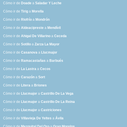
Cómo ir de
Doade
a
Saladar Y Leche
Cómo ir de
Tirig
a
Morella
Cómo ir de
Riofrío
a
Mondrón
Cómo ir de
Aldeacipreste
a
Mendívil
Cómo ir de
Ahigal De Villarino
a
Ceceda
Cómo ir de
Sotillo
a
Zarza La Mayor
Cómo ir de
Casanova
a
Llucmajor
Cómo ir de
Ramacastañas
a
Barbués
Cómo ir de
La Lastra
a
Cecos
Cómo ir de
Carazón
a
Sort
Cómo ir de
Litera
a
Briones
Cómo ir de
Llucmajor
a
Castrillo De La Vega
Cómo ir de
Llucmajor
a
Castrillo De La Reina
Cómo ir de
Llucmajor
a
Castriciones
Cómo ir de
Villavieja De Yeltes
a
Ávila
Cómo ir de
Mezquital Del Oro
a
Gran Morelos