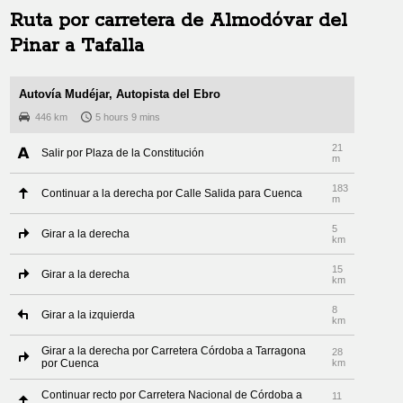
Ruta por carretera de
Almodóvar del
Pinar
a
Tafalla
Autovía Mudéjar, Autopista del Ebro
446 km
5 hours 9 mins
21
Salir por Plaza de la Constitución
m
183
Continuar a la derecha por Calle Salida para Cuenca
m
5
Girar a la derecha
km
15
Girar a la derecha
km
8
Girar a la izquierda
km
Girar a la derecha por Carretera Córdoba a Tarragona
28
por Cuenca
km
Continuar recto por Carretera Nacional de Córdoba a
11