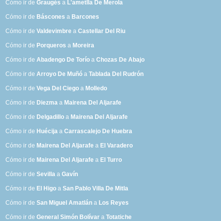
Cómo ir de
Graugés
a
L'ametlla De Merola
Cómo ir de
Báscones
a
Barcones
Cómo ir de
Valdevimbre
a
Castellar Del Riu
Cómo ir de
Porqueros
a
Moreira
Cómo ir de
Abadengo De Torío
a
Chozas De Abajo
Cómo ir de
Arroyo De Muñó
a
Tablada Del Rudrón
Cómo ir de
Vega Del Ciego
a
Molledo
Cómo ir de
Diezma
a
Mairena Del Aljarafe
Cómo ir de
Delgadillo
a
Mairena Del Aljarafe
Cómo ir de
Huécija
a
Carrascalejo De Huebra
Cómo ir de
Mairena Del Aljarafe
a
El Varadero
Cómo ir de
Mairena Del Aljarafe
a
El Turro
Cómo ir de
Sevilla
a
Gavín
Cómo ir de
El Higo
a
San Pablo Villa De Mitla
Cómo ir de
San Miguel Amatlán
a
Los Reyes
Cómo ir de
General Simón Bolívar
a
Totatiche