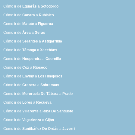
Cómo ir de
Eguarás
a
Sotogordo
Cómo ir de
Canara
a
Rubiales
Cómo ir de
Matute
a
Figueroa
Cómo ir de
Área
a
Geras
Cómo ir de
Serantes
a
Astigarribia
Cómo ir de
Támoga
a
Xacebáns
Cómo ir de
Nespereira
a
Osornillo
Cómo ir de
Cox
a
Rioseco
Cómo ir de
Enviny
a
Los Hinojosos
Cómo ir de
Granera
a
Sobremunt
Cómo ir de
Moreruela De Tábara
a
Prado
Cómo ir de
Lores
a
Recueva
Cómo ir de
Villarente
a
Riba De Santiuste
Cómo ir de
Vegarienza
a
Gijón
Cómo ir de
Santibáñez De Ordás
a
Javerri