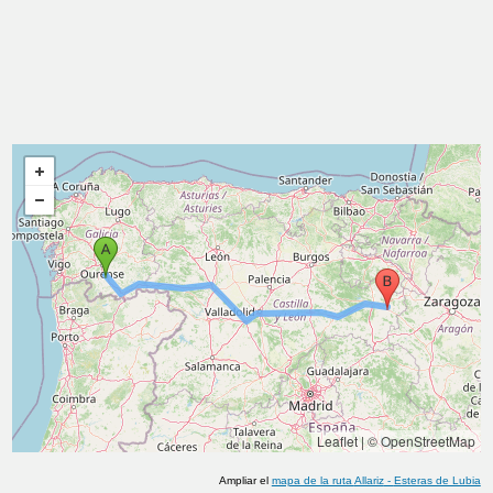
Leaflet
|
© OpenStreetMap
Ampliar el
mapa de la ruta
Allariz
-
Esteras de Lubia