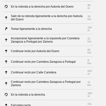
99
En la rotonda a la derecha por Autovía del Duero
m
Salir de la rotonda ligeramente a la derecha por Autovía
16
del Duero
km
118
Tomar ligeramente a la derecha
m
Incorporarse ligeramente a la izquierda por Carretera
21
Zaragoza a Portugal por Zamora
km
62
Continuar recto por Autovía del Duero
km
8
Continuar recto por Carretera Zaragoza a Portugal
km
623
Continuar recto por Calle Carretera
m
Continuar recto por Carretera Zaragoza a Portugal por
11
Zamora
km
183
En la rotonda a la derecha
m
211
Exit rotary recto