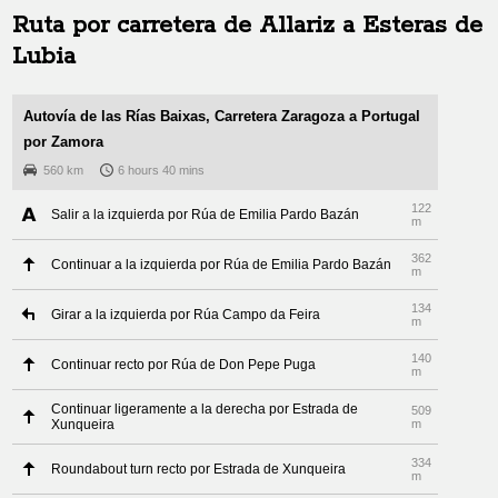
Ruta por carretera de
Allariz
a
Esteras de
Lubia
Autovía de las Rías Baixas, Carretera Zaragoza a Portugal
por Zamora
560 km
6 hours 40 mins
122
Salir a la izquierda por Rúa de Emilia Pardo Bazán
m
362
Continuar a la izquierda por Rúa de Emilia Pardo Bazán
m
134
Girar a la izquierda por Rúa Campo da Feira
m
140
Continuar recto por Rúa de Don Pepe Puga
m
Continuar ligeramente a la derecha por Estrada de
509
Xunqueira
m
334
Roundabout turn recto por Estrada de Xunqueira
m