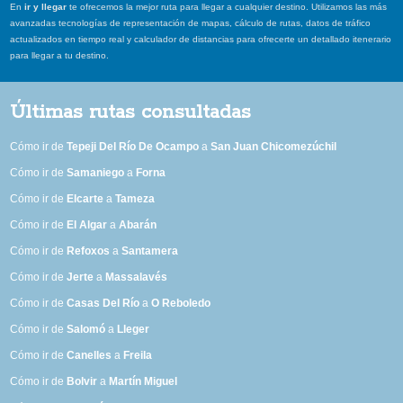
En
ir y llegar
te ofrecemos la mejor ruta para llegar a cualquier destino. Utilizamos las más
avanzadas tecnologías de representación de mapas, cálculo de rutas, datos de tráfico
actualizados en tiempo real y calculador de distancias para ofrecerte un detallado itenerario
para llegar a tu destino.
Últimas rutas consultadas
Cómo ir de
Tepeji Del Río De Ocampo
a
San Juan Chicomezúchil
Cómo ir de
Samaniego
a
Forna
Cómo ir de
Elcarte
a
Tameza
Cómo ir de
El Algar
a
Abarán
Cómo ir de
Refoxos
a
Santamera
Cómo ir de
Jerte
a
Massalavés
Cómo ir de
Casas Del Río
a
O Reboledo
Cómo ir de
Salomó
a
Lleger
Cómo ir de
Canelles
a
Freila
Cómo ir de
Bolvir
a
Martín Miguel