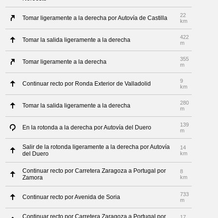
22
Tomar ligeramente a la derecha por Autovía de Castilla
km
422
Tomar la salida ligeramente a la derecha
m
355
Tomar ligeramente a la derecha
m
9
Continuar recto por Ronda Exterior de Valladolid
km
280
Tomar la salida ligeramente a la derecha
m
139
En la rotonda a la derecha por Autovía del Duero
m
Salir de la rotonda ligeramente a la derecha por Autovía
14
del Duero
km
Continuar recto por Carretera Zaragoza a Portugal por
8
Zamora
km
733
Continuar recto por Avenida de Soria
m
Continuar recto por Carretera Zaragoza a Portugal por
17