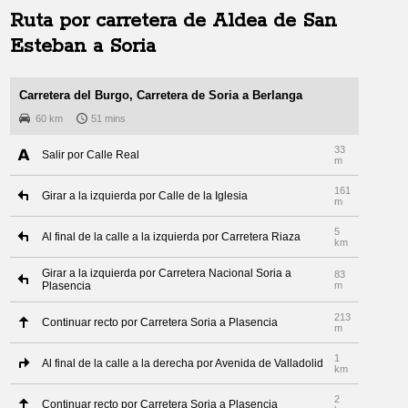
Ruta por carretera de
Aldea de San
Esteban
a
Soria
Carretera del Burgo, Carretera de Soria a Berlanga
60 km
51 mins
33
Salir por Calle Real
m
161
Girar a la izquierda por Calle de la Iglesia
m
5
Al final de la calle a la izquierda por Carretera Riaza
km
Girar a la izquierda por Carretera Nacional Soria a
83
Plasencia
m
213
Continuar recto por Carretera Soria a Plasencia
m
1
Al final de la calle a la derecha por Avenida de Valladolid
km
2
Continuar recto por Carretera Soria a Plasencia