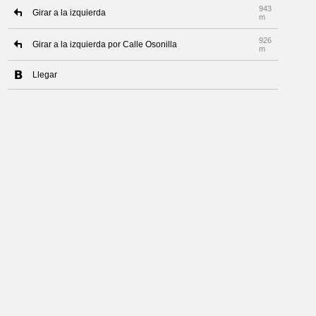
943
Girar a la izquierda
m
926
Girar a la izquierda por Calle Osonilla
m
Llegar