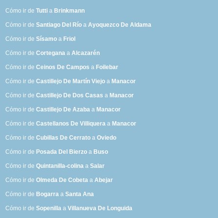
Cómo ir de
Tutti
a
Brinkmann
Cómo ir de
Santiago Del Río
a
Ayoquezco De Aldama
Cómo ir de
Sísamo
a
Friol
Cómo ir de
Cortegana
a
Alcazarén
Cómo ir de
Ceinos De Campos
a
Foilebar
Cómo ir de
Castillejo De Martín Viejo
a
Manacor
Cómo ir de
Castillejo De Dos Casas
a
Manacor
Cómo ir de
Castillejo De Azaba
a
Manacor
Cómo ir de
Castellanos De Villiquera
a
Manacor
Cómo ir de
Cubillas De Cerrato
a
Oviedo
Cómo ir de
Posada Del Bierzo
a
Buso
Cómo ir de
Quintanilla-colina
a
Salar
Cómo ir de
Olmeda De Cobeta
a
Abejar
Cómo ir de
Bogarra
a
Santa Ana
Cómo ir de
Sopenilla
a
Villanueva De Longuida