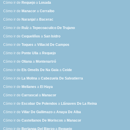
Cómo ir de
Requejo
a
Losada
Cómo ir de
Manacor
a
Cerralbo
Cómo ir de
Naranjal
a
Bacerac
Cómo ir de
Ruíz
a
Tepecoacuilco De Trujano
Cómo ir de
Cequeliños
a
San Isidro
Cómo ir de
Toques
a
Villacid De Campos
Cómo ir de
Ponte Ulla
a
Requejo
Cómo ir de
Oliana
a
Montenartró
Cómo ir de
Els Omells De Na Gaia
a
Ceide
Cómo ir de
La Molina
a
Cabezuela De Salvatierra
Cómo ir de
Mellanes
a
El Haya
Cómo ir de
Carrascal
a
Manacor
Cómo ir de
Escobar De Polendos
a
Llánaves De La Reina
Cómo ir de
Villar De Gallimazo
a
Anaya De Alba
Cómo ir de
Castellanos De Moriscos
a
Manacor
Cómo ir de
Berlanga Del Bierzo
a
Requejo