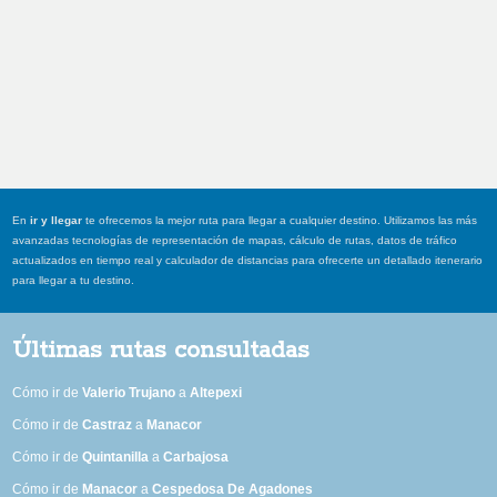
En
ir y llegar
te ofrecemos la mejor ruta para llegar a cualquier destino. Utilizamos las más
avanzadas tecnologías de representación de mapas, cálculo de rutas, datos de tráfico
actualizados en tiempo real y calculador de distancias para ofrecerte un detallado itenerario
para llegar a tu destino.
Últimas rutas consultadas
Cómo ir de
Valerio Trujano
a
Altepexi
Cómo ir de
Castraz
a
Manacor
Cómo ir de
Quintanilla
a
Carbajosa
Cómo ir de
Manacor
a
Cespedosa De Agadones