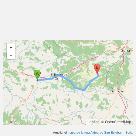
Leaflet
|
© OpenStreetMap
Ampliar el
mapa de la ruta
Aldea de San Esteban
-
Soria