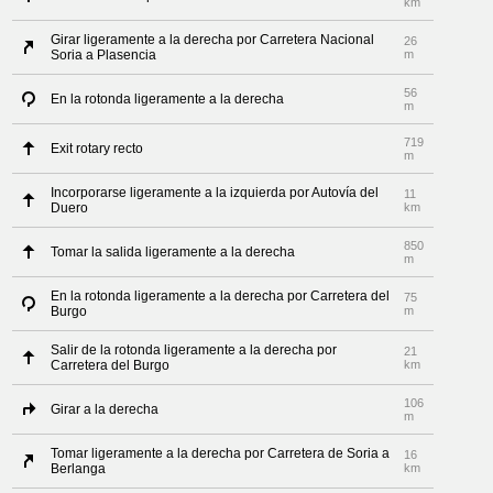
km
Girar ligeramente a la derecha por Carretera Nacional
26
Soria a Plasencia
m
56
En la rotonda ligeramente a la derecha
m
719
Exit rotary recto
m
Incorporarse ligeramente a la izquierda por Autovía del
11
Duero
km
850
Tomar la salida ligeramente a la derecha
m
En la rotonda ligeramente a la derecha por Carretera del
75
Burgo
m
Salir de la rotonda ligeramente a la derecha por
21
Carretera del Burgo
km
106
Girar a la derecha
m
Tomar ligeramente a la derecha por Carretera de Soria a
16
Berlanga
km